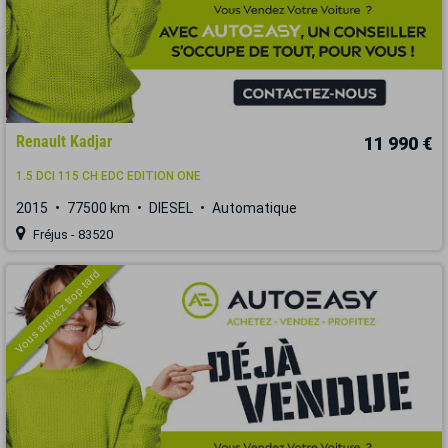
Renault Kadjar
11 990 €
1.5 DCI 115 CH EDC EDITION ONE
2015
77500 km
DIESEL
Automatique
Fréjus - 83520
Vous arrivez trop tard