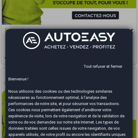
Renault Kadjar
7 790 €
1.2 TCE 130 ENERGY INTENS avec Attelage
2018
129000 km
ESSENCE
Manuelle
Villefranche-sur-Saône - 69400
Tout refuser et fermer
Vous arrivez trop tard
Bienvenue !
Nous utilisons des cookies ou des technologies similaires
nécessaires au fonctionnement optimal, à l'analyse des
performances de notre site, et pour sécuriser vos transactions.
Ces cookies nous permettent également d'améliorer votre
expérience de visite, lors de votre navigation et de la validation de
votre ou de vos demandes sur notre site Internet. Les types de
données traitées sont celles issues de votre navigation, de vos
appareils utilisés, de votre profil ou encore les identifiants uniques