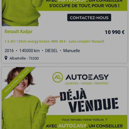
Renault Kadjar
10 990 €
1.6 dCi 130ch energy Intens 4WD 4X4 - suivi complet Renault
2016
145000 km
DIESEL
Manuelle
Albertville - 73200
Vous arrivez trop tard