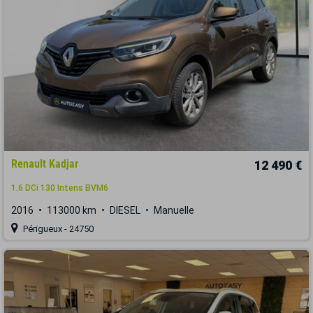
Renault Kadjar
12 490 €
1.6 DCi 130 Intens BVM6
2016
113000 km
DIESEL
Manuelle
Périgueux - 24750