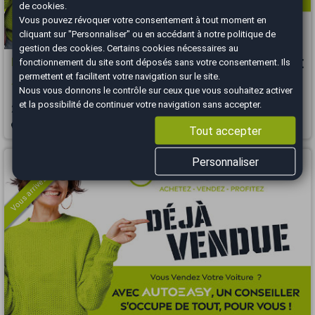
de cookies.
Vous pouvez révoquer votre consentement à tout moment en
cliquant sur "Personnaliser" ou en accédant à notre
politique de
gestion des cookies
. Certains cookies nécessaires au
Renault Kadjar
12 370 €
fonctionnement du site sont déposés sans votre consentement. Ils
permettent et facilitent votre navigation sur le site.
1.6 DCI / 130 CH / INTENS
Nous vous donnons le contrôle sur ceux que vous souhaitez activer
et la possibilité de continuer votre navigation sans accepter.
2018
95010 km
DIESEL
Automatique
Bourgoin-Jallieu - 38300
Tout accepter
Vous arrivez trop tard
Personnaliser