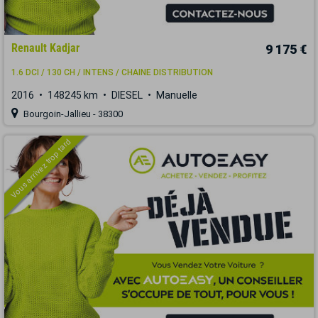
Renault Kadjar
9 175 €
1.6 DCI / 130 CH / INTENS / CHAINE DISTRIBUTION
2016
148245 km
DIESEL
Manuelle
Bourgoin-Jallieu - 38300
Vous arrivez trop tard