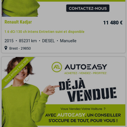
Renault Kadjar
11 480 €
1.6 dCi 130 ch Intens Entretien suivi et disponible
2015
85231 km
DIESEL
Manuelle
Brest - 29850
Vous arrivez trop tard