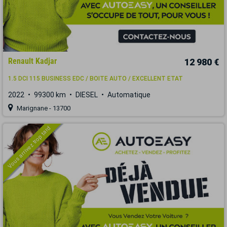
Renault Kadjar
12 980 €
1.5 DCI 115 BUSINESS EDC / BOITE AUTO / EXCELLENT ETAT
2022
99300 km
DIESEL
Automatique
Marignane - 13700
Vous arrivez trop tard