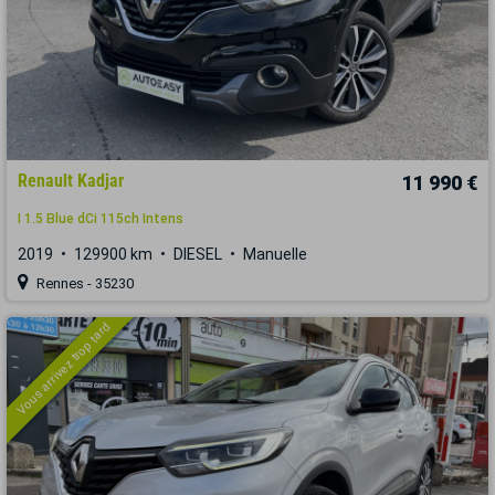
Renault Kadjar
11 990 €
I 1.5 Blue dCi 115ch Intens
2019
129900 km
DIESEL
Manuelle
Rennes - 35230
Vous arrivez trop tard