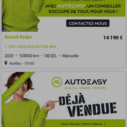
Renault Kadjar
14 190 €
1.7 DCI 150 BLACK EDITION 4WD
2020
108000 km
DIESEL
Manuelle
Aurillac - 15130
Vous arrivez trop tard