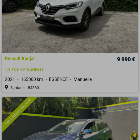
Renault Kadjar
9 990 €
1.3 TCe FAP Business
2021
165000 km
ESSENCE
Manuelle
Sarrians - 84260
Vous arrivez trop tard