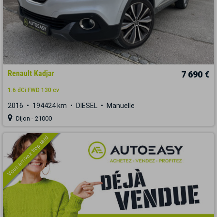
Renault Kadjar
7 690 €
1.6 dCi FWD 130 cv
2016
194424 km
DIESEL
Manuelle
Dijon - 21000
Vous arrivez trop tard