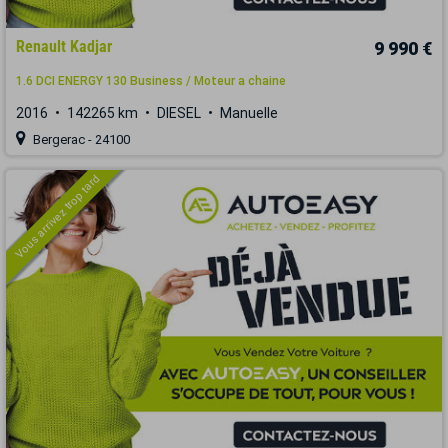
Renault Kadjar
9 990 €
1.6 DCI ENERGY 130 Business / Moteur a chaine
2016
142265 km
DIESEL
Manuelle
Bergerac - 24100
Vous arrivez trop tard