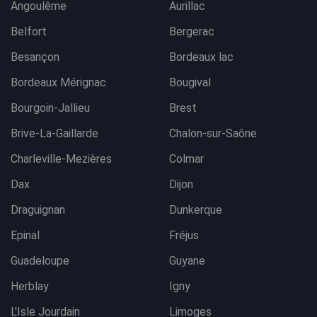
Angoulême
Aurillac
Belfort
Bergerac
Besançon
Bordeaux lac
Bordeaux Mérignac
Bougival
Bourgoin-Jallieu
Brest
Brive-La-Gaillarde
Chalon-sur-Saône
Charleville-Mezières
Colmar
Dax
Dijon
Draguignan
Dunkerque
Epinal
Fréjus
Guadeloupe
Guyane
Herblay
Igny
L'Isle Jourdain
Limoges