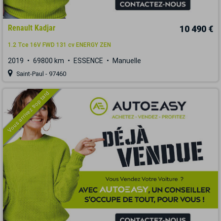
Renault Kadjar
10 490 €
1.2 Tce 16V FWD 131 cv ENERGY ZEN
2019
69800 km
ESSENCE
Manuelle
Saint-Paul - 97460
Vous arrivez trop tard