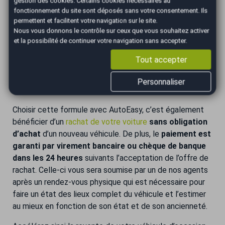
gestion des cookies
. Certains cookies nécessaires au
fonctionnement du site sont déposés sans votre consentement. Ils
Pour
vendre votre véhicule rapidement
, les agences
permettent et facilitent votre navigation sur le site.
AutoEasy vous proposent la « reprise cash » de votre
Nous vous donnons le contrôle sur ceux que vous souhaitez activer
voiture. Facilitez-vous la vie et
gagnez du temps
en
et la possibilité de continuer votre navigation sans accepter.
faisant reprendre votre véhicule par AutoEasy. Faire le
Tout accepter
choix du « rachat cash », c’est vous libérer de toutes les
contraintes liées à la vente de votre auto et surtout,
Personnaliser
vous assurer le paiement rapide de votre véhicule.
Choisir cette formule avec AutoEasy, c’est également
bénéficier d’un
rachat de votre voiture
sans obligation
d’achat
d’un nouveau véhicule. De plus, le
paiement est
garanti par virement bancaire ou chèque de banque
dans les 24 heures
suivants l’acceptation de l’offre de
rachat. Celle-ci vous sera soumise par un de nos agents
après un rendez-vous physique qui est nécessaire pour
faire un état des lieux complet du véhicule et l’estimer
au mieux en fonction de son état et de son ancienneté.