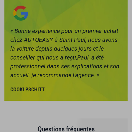
e
« Bonne experience pour un premier achat
«
chez AUTOEASY à Saint Paul, nous avons
o
à
la voiture depuis quelques jours et le
v
»
conseiller qui nous a reçu,Paul, a été
c
professionnel dans ses explications et son
A
accueil. je recommande l'agence. »
COOKI PSCHITT
Questions fréquentes