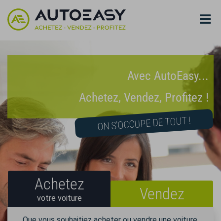
Avec AutoEasy...
Achetez, Vendez, Profitez !
ON S'OCCUPE DE TOUT !
Achetez
Vendez
votre voiture
votre voiture
Que vous souhaitiez acheter ou vendre une voiture,