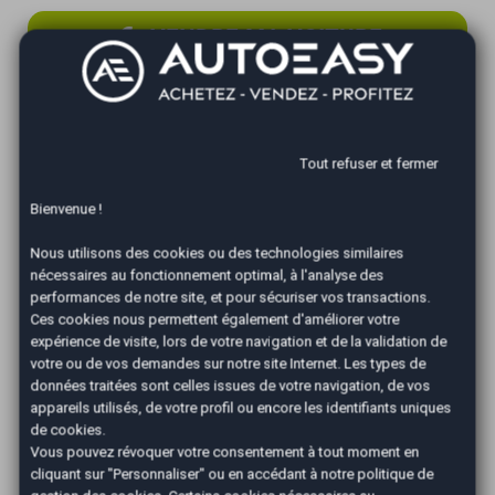
VENDRE MA VOITURE
Vous souhaitez vendre votre voiture ?
Vendre sa voiture avec AutoEasy, c'est + sûr +
rapide + simple !
Tout refuser et fermer
Bienvenue !
ACHETER UNE VOITURE
Nous utilisons des cookies ou des technologies similaires
nécessaires au fonctionnement optimal, à l'analyse des
performances de notre site, et pour sécuriser vos transactions.
Découvrez notre sélection de Véhicules
Ces cookies nous permettent également d'améliorer votre
d'Occasions garantis et de Véhicules Zero Km
expérience de visite, lors de votre navigation et de la validation de
votre ou de vos demandes sur notre site Internet. Les types de
jusqu'à 40% moins chers.
données traitées sont celles issues de votre navigation, de vos
appareils utilisés, de votre profil ou encore les identifiants uniques
de cookies.
Vous pouvez révoquer votre consentement à tout moment en
cliquant sur "Personnaliser" ou en accédant à notre
politique de
Vous êtes pressés pour vendre votre voiture ?