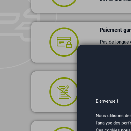
Paiement gar
Pas de longue 
24 h par vireme
Aucune démar
Avec AutoEasy, 
votre véhicule :
Bienvenue !
Nous utilisons de
l'analyse des perf
+ 70 agences
Ces cookies nous 