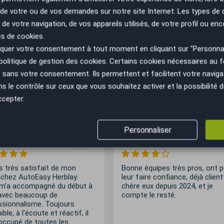
n de votre ou de vos demandes sur notre site Internet. Les types de
out le territoire national, le réseau AutoEasy est le 1er réseau 
 de votre navigation, de vos appareils utilisés, de votre profil ou enc
z l’agence la plus proche de chez vous en quelques clics.
es de cookies.
uer votre consentement à tout moment en cliquant sur "Personnal
politique de gestion des cookies
. Certains cookies nécessaires au
sans votre consentement. Ils permettent et facilitent votre navigati
Voir les avis de nos clients :
le contrôle sur ceux que vous souhaitez activer et la possibilité d
ccepter.
 clients ayant fait reprendre leur véhicule dans l'une de nos agenc
Personnaliser
r
21/07/26
Samuel Candon
21/0
s très satisfait de mon
Bonne équipes très pros, ont 
 chez AutoEasy Herblay.
leur faire confiance, déjà client
 m'a accompagné du début à
chère eux depuis 2024, et je
 avec beaucoup de
compte le resté.
ssionnalisme. Toujours
ible, à l'écoute et réactif, il
 occupé de toutes les