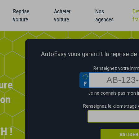
Reprise
Acheter
Nos
De
voiture
voiture
agences
fr
AutoEasy vous garantit la reprise de v
Renseignez votre imma
ure
Je ne connais pas mon i
ion
Renseignez le kilométrage 
H !
VALIDER