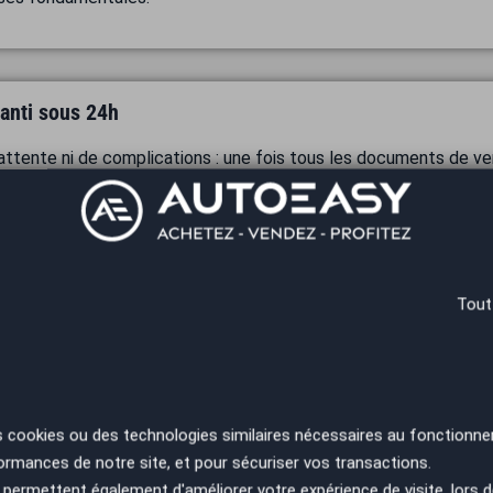
anti sous 24h
attente ni de complications : une fois tous les documents de ve
nt bancaire sécurisé. Le virement en 24h est garanti, quelle que s
che à réaliser
Tout
vous n’avez rien à faire ! Nous nous occupons de toutes les dém
 déclaration de cession, carte grise, prime à la reprise selon le c
s cookies ou des technologies similaires nécessaires au fonctionne
ormances de notre site, et pour sécuriser vos transactions.
 partout en France
permettent également d'améliorer votre expérience de visite, lors d