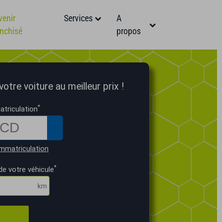
venir
Services
A
anchisé
propos
otre voiture au meilleur prix !
*
triculation
mmatriculation
*
de votre véhicule