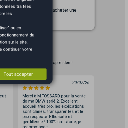
 données traitées
de proximité pour vendre ou acheter une
ore les
iser" ou en
 fonctionnement du
on sur le site.
e continuer votre
es, et faites-vous votre propre idée !
Tout accepter
7/26
Chouaib
20/07/26
Nizar Mensi
peut
Merci à M.FOSSARD pour la vente
J’ai vendu m
de ma BMW sérié 2, Excellent
grave à eux.
accueil, très pro, les explications
communicant
sont claires, transparentes et le
professionne
prix respecté. Efficacité et
vendre votre
gentillesse ! 100% satisfaite, je
prendre la t
recommande.
bonne endroi