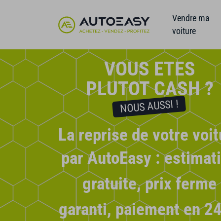
Vendre ma
voiture
VOUS ETES
PLUTOT CASH ?
NOUS AUSSI !
La reprise de votre voit
par AutoEasy
: estimat
gratuite, prix ferme
garanti, paiement en 24