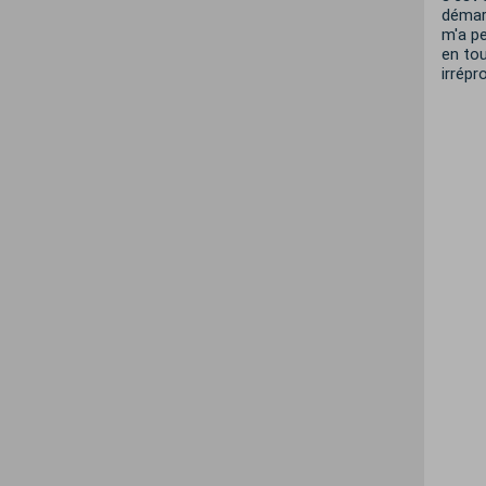
démar
m'a p
en tou
irrépr