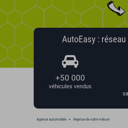
AutoEasy : réseau 
+50 000
véhicules vendus
sa
Agence automobile
Reprise de votre voiture