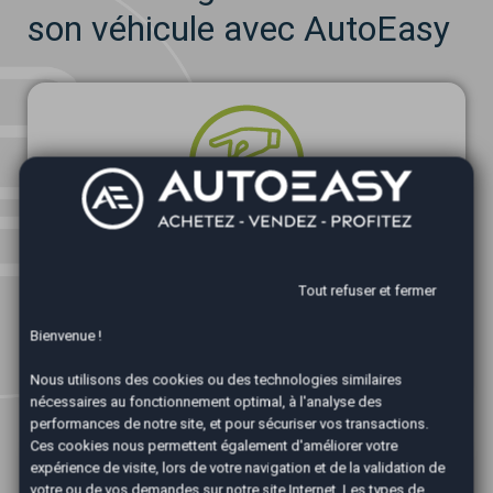
son véhicule avec AutoEasy
Un service rapide et sans contraintes
Tout refuser et fermer
Estimation, rendez-vous et vente de votre voiture en
Bienvenue !
10 jours maxi seulement.
Nous utilisons des cookies ou des technologies similaires
nécessaires au fonctionnement optimal, à l'analyse des
performances de notre site, et pour sécuriser vos transactions.
Ces cookies nous permettent également d'améliorer votre
expérience de visite, lors de votre navigation et de la validation de
votre ou de vos demandes sur notre site Internet. Les types de