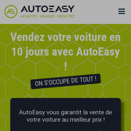
Vendez votre voiture en
10 jours avec AutoEasy
!
ON S'OCCUPE DE TOUT !
AutoEasy vous garantit la vente de
votre voiture au meilleur prix !