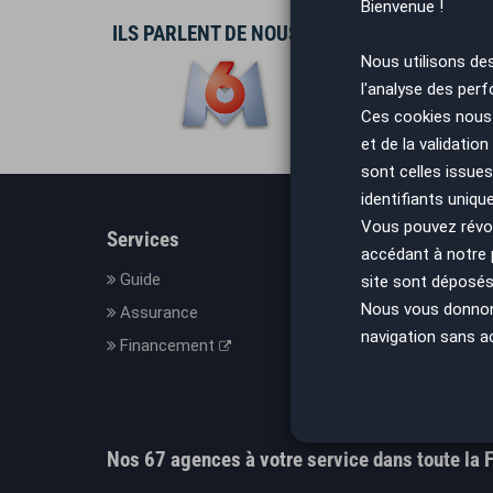
Bienvenue !
ILS PARLENT DE NOUS
Nous utilisons de
l'analyse des perf
Ces cookies nous 
et de la validatio
sont celles issues
identifiants uniqu
Vous pouvez révoq
Services
En savo
accédant à notre
Guide
Le con
site sont déposés 
Nous vous donnons 
Assurance
Nos C
navigation sans a
Financement
Mesure
Mentio
Donnée
Nos 67 agences à votre service dans toute la 