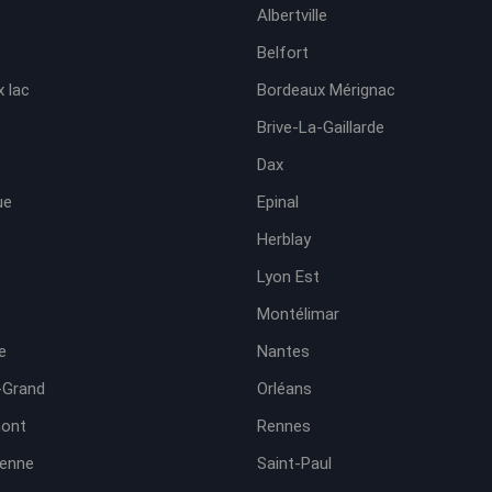
Albertville
Belfort
 lac
Bordeaux Mérignac
Brive-La-Gaillarde
Dax
ue
Epinal
Herblay
Lyon Est
Montélimar
e
Nantes
-Grand
Orléans
ont
Rennes
ienne
Saint-Paul