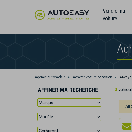
Vendre ma
voiture
Ach
Agence automobile
Acheter voiture occasion
Aiways
AFFINER MA RECHERCHE
0
véhicul
Auc