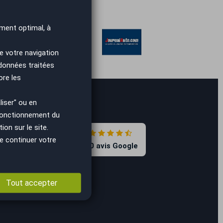
ment optimal, à
e votre navigation
 données traitées
ore les
iser" ou en
 fonctionnement du
on sur le site.
4.7
e continuer votre
8590 avis Google
Tout accepter