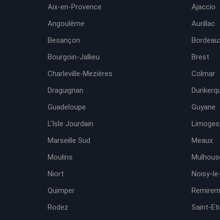
Aix-en-Provence
Ajaccio
Angoulême
Aurillac
Besançon
Bordeaux
Bourgoin-Jallieu
Brest
Charleville-Mezières
Colmar
Draguignan
Dunkerq
Guadeloupe
Guyane
L'Isle Jourdain
Limoges
Marseille Sud
Meaux
Moulins
Mulhous
Niort
Noisy-le
Quimper
Remirem
Rodez
Saint-Et