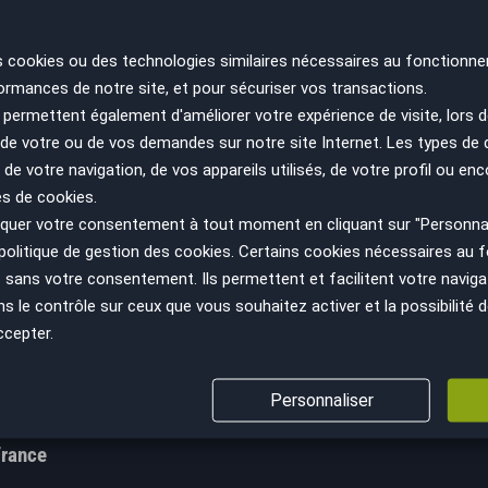
s cookies ou des technologies similaires nécessaires au fonctionne
ormances de notre site, et pour sécuriser vos transactions.
permettent également d'améliorer votre expérience de visite, lors d
n de votre ou de vos demandes sur notre site Internet. Les types de
 de votre navigation, de vos appareils utilisés, de votre profil ou enc
es de cookies.
uer votre consentement à tout moment en cliquant sur "Personnal
ir plus
Nous suivre
politique de gestion des cookies
. Certains cookies nécessaires au
cept
sans votre consentement. Ils permettent et facilitent votre navigati
Facebook
le contrôle sur ceux que vous souhaitez activer et la possibilité d
GV
Instagram
ccepter.
s sanitaires
YouTube
ns légales
LinkedIn
Personnaliser
s personnelles
France