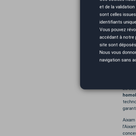
Fondée
et de la validatio
d’Aix-
spécia
sont celles issues
des so
identifiants uniqu
Vous pouvez révoq
Les vé
accédant à notre
aux ad
site sont déposés 
milieu
Nous vous donnons 
Engagé
navigation sans a
électr
Ses vé
systèm
La séc
homol
techno
garant
Aixam 
l’Aixa
conces