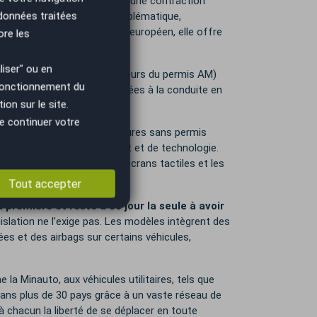
en 1983 et rebaptisée Aixam, une contraction
 données traitées
t aujourd’hui une marque emblématique,
ermis
. Leader sur le marché européen, elle offre
ore les
iser" ou en
es jeunes dès 14 ans (détenteurs du permis AM)
 fonctionnement du
 Légères, maniables et adaptées à la conduite en
on sur le site.
u quotidien.
e continuer votre
à lancer une gamme de voitures sans permis
atière de design, de confort et de technologie.
ents modernes, comme les écrans tactiles et les
Tout accepter
a première et reste à ce jour la seule à avoir
égislation ne l’exige pas. Les modèles intègrent des
es et des airbags sur certains véhicules,
Minauto, aux véhicules utilitaires, tels que
ans plus de 30 pays grâce à un vaste réseau de
 chacun la liberté de se déplacer en toute