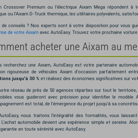
m Crossover Premium ou l'électrique Aixam Mega répondent à to
ique ou l'Aixam D-Truck thermique, les utilitaires polyvalents, satisf
 de conseils ? Nos experts sont à votre disposition pour vous gui
rise de votre Aixam
avec AutoEasy. Trouvez votre prochaine voiture 
ment acheter une Aixam au meil
s recherchez une Aixam, AutoEasy est votre partenaire automobi
ion rigoureuse de véhicules Aixam d'occasion parfaitement ent
tions jusqu'à 30 %
et réalisez des économies significatives sur vo
otre réseau de près de 50 agences réparties sur tout le territoir
biles vous guideront avec précision pour identifier le modèle
agnement est total, de l'émergence du projet jusqu'à sa concrétis
utoEasy, nous traitons l'intégralité des formalités, vous laissant
 L'achat automobile devient une expérience simple et sereine. Alors
garantie en toute sérénité avec AutoEasy.