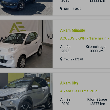
2015
12333 km
Niort - 79000
Aixam Minauto
ACCESS 5KWH - 1ère main -
Année
Kilométrage
2025
10000 km
Tours - 37270
Aixam City
Aixam S9 CITY SPORT
Année
Kilométrage
2020
43877 km