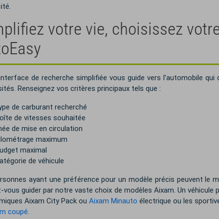
ité.
plifiez votre vie, choisissez vot
toEasy
interface de recherche simplifiée vous guide vers l'automobile qui 
ités. Renseignez vos critères principaux tels que :
ype de carburant recherché
oîte de vitesses souhaitée
née de mise en circulation
kilométrage maximum
udget maximal
atégorie de véhicule
rsonnes ayant une préférence pour un modèle précis peuvent le me
z-vous guider par notre vaste choix de modèles Aixam. Un véhicule pou
miques Aixam City Pack ou
Aixam Minauto
électrique ou les sporti
am coupé
.