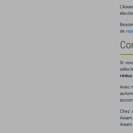
L'Aixa
électr
Besoin
de
rep
Com
Si vou
sélect
réduc
Avec n
automo
accomp
Chez A
Aixam.
Aixam 