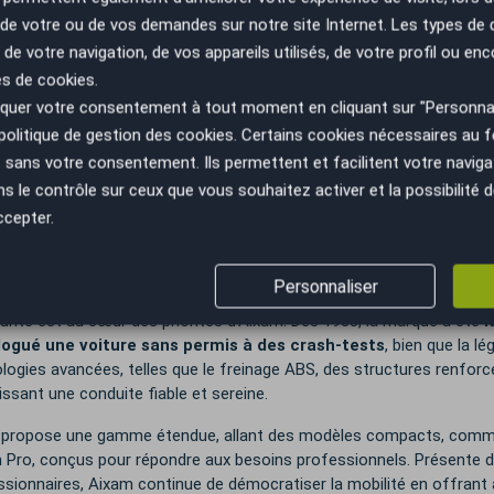
 en 1975 en France sous le nom d’Arola, l’entreprise a été reprise 
n de votre ou de vos demandes sur notre site Internet. Les types de
les-Bains et automobile. Basée à Aix-les-Bains, en Savoie, Aixam es
lisée dans la conception et la fabrication de voitures sans p
 de votre navigation, de vos appareils utilisés, de votre profil ou enc
lutions de mobilité innovantes, accessibles et sécurisées.
es de cookies.
uer votre consentement à tout moment en cliquant sur "Personnal
hicules Aixam répondent aux besoins d’une clientèle diversifiée : d
politique de gestion des cookies
. Certains cookies nécessaires au
ultes recherchant une alternative pratique aux voitures classiques.
sans votre consentement. Ils permettent et facilitent votre navigati
 urbain comme rural, ces voitures sans permis facilitent la mobilité a
le contrôle sur ceux que vous souhaitez activer et la possibilité d
e dans une démarche écologique, Aixam a été la première marque 
ccepter.
iques, les e-Aixam. La marque met un point d’honneur à innover en m
hicules se distinguent par leurs intérieurs spacieux et des équipem
es multimédias intégrés.
Personnaliser
urité est au cœur des priorités d’Aixam. Dès 1988, la marque a été
l
ogué une voiture sans permis à des crash-tests
, bien que la l
logies avancées, telles que le freinage ABS, des structures renforcé
issant une conduite fiable et sereine.
propose une gamme étendue, allant des modèles compacts, comme la 
m Pro, conçus pour répondre aux besoins professionnels. Présente d
sionnaires, Aixam continue de démocratiser la mobilité en offrant à