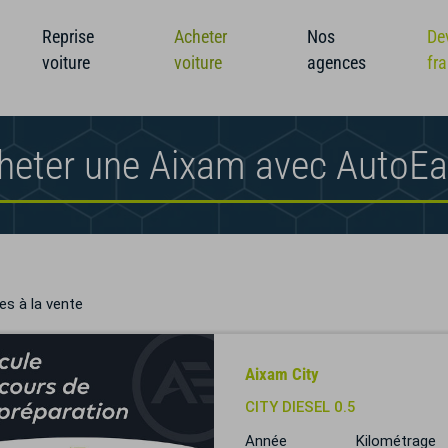
Reprise
Acheter
Nos
De
voiture
voiture
agences
fr
heter une Aixam avec AutoE
es à la vente
Aixam City
CITY DIESEL 0.5
Année
Kilométrage