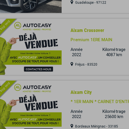
Guadeloupe - 97122
 trop tard
Aixam Crossover
Premium 1ERE MAIN
Année
Kilométrage
2022
4087 km
Fréjus - 83520
 trop tard
Aixam City
* 1ER MAIN * CARNET D'EN
Année
Kilométrage
2022
25600 km
Bordeaux Mérignac - 33185