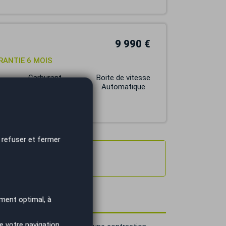
9 990 €
ARANTIE 6 MOIS
Carburant
Boite de vitesse
DIESEL
Automatique
 refuser et fermer
ns permis
ment optimal, à
e votre navigation