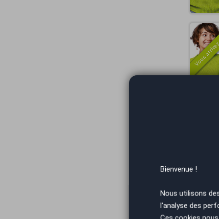
Vous arrivez
Bienvenue !
Aix
Nous utilisons de
l'analyse des perf
Ces cookies nous 