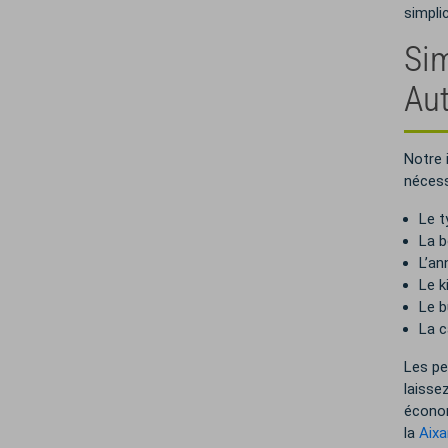
simplic
Sim
Au
Notre 
nécess
Le t
La b
L’an
Le 
Le b
La c
Les pe
laisse
écono
la
Aix