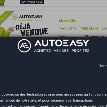
 trop tard
Aixam City
PACK CITY - 1ERE MAIN - G
Année
Kilométrage
2024
17430 km
Bergerac - 24100
Tout
Annonces
1 à 8
sur 8
Résultats 1 - 8 sur 8.
am : un pionnier des voitures sa
s cookies ou des technologies similaires nécessaires au fonctionne
ormances de notre site, et pour sécuriser vos transactions.
permettent également d'améliorer votre expérience de visite, lors d