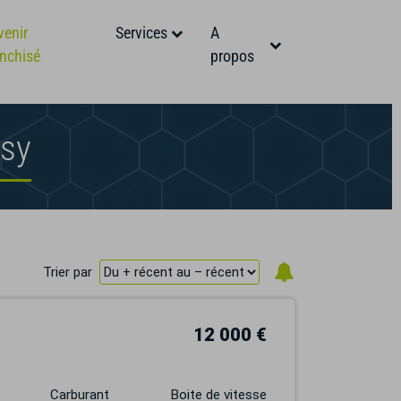
venir
Services
A
anchisé
propos
asy
Trier par
12 000 €
Carburant
Boite de vitesse