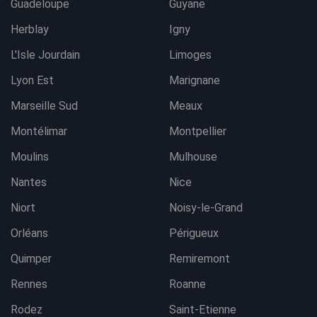
Guadeloupe
Guyane
Herblay
Igny
L'Isle Jourdain
Limoges
Lyon Est
Marignane
Marseille Sud
Meaux
Montélimar
Montpellier
Moulins
Mulhouse
Nantes
Nice
Niort
Noisy-le-Grand
Orléans
Périgueux
Quimper
Remiremont
Rennes
Roanne
Rodez
Saint-Etienne