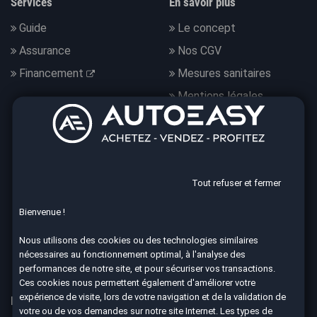
Services
En savoir plus
Guide
Le concept
Assurance
Nos CGV
Financement
Mesures sanitaires
Mentions légales
Données personnelles
Nous suivre
Tout refuser et fermer
Bienvenue !
4.7
Nous utilisons des cookies ou des technologies similaires
nécessaires au fonctionnement optimal, à l'analyse des
8590 avis Google
performances de notre site, et pour sécuriser vos transactions.
Ces cookies nous permettent également d'améliorer votre
expérience de visite, lors de votre navigation et de la validation de
Nos 67 agences à votre service dans toute la France
votre ou de vos demandes sur notre site Internet. Les types de