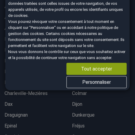
données traitées sont celles issues de votre navigation, de vos
Aix-en-Provence
Ajaccio
appareils utilisés, de votre profil ou encore les identifiants uniques
de cookies.
Albertville
Anglet
Vous pouvez révoquer votre consentement à tout moment en
cliquant sur "Personnaliser" ou en accédant à notre
politique de
Angoulême
Aurillac
gestion des cookies
. Certains cookies nécessaires au
Belfort
Bergerac
fonctionnement du site sont déposés sans votre consentement. Ils
permettent et facilitent votre navigation sur le site.
Besançon
Bordeaux lac
Nous vous donnons le contrôle sur ceux que vous souhaitez activer
et la possibilité de continuer votre navigation sans accepter.
Bordeaux Mérignac
Bougival
Tout accepter
Bourgoin-Jallieu
Brest
Personnaliser
Brive-La-Gaillarde
Chalon-sur-Saône
Charleville-Mezières
Colmar
Dax
Dijon
Draguignan
Dunkerque
Epinal
Fréjus