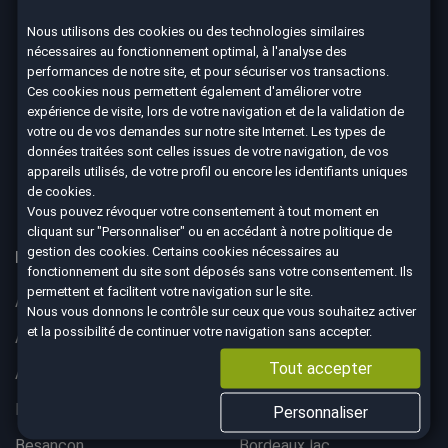
Nous utilisons des cookies ou des technologies similaires
nécessaires au fonctionnement optimal, à l'analyse des
Nous suivre
performances de notre site, et pour sécuriser vos transactions.
Ces cookies nous permettent également d'améliorer votre
expérience de visite, lors de votre navigation et de la validation de
votre ou de vos demandes sur notre site Internet. Les types de
données traitées sont celles issues de votre navigation, de vos
4.7
appareils utilisés, de votre profil ou encore les identifiants uniques
de cookies.
8590 avis Google
Vous pouvez révoquer votre consentement à tout moment en
cliquant sur "Personnaliser" ou en accédant à notre
politique de
gestion des cookies
. Certains cookies nécessaires au
Nos 67 agences à votre service dans toute la France
fonctionnement du site sont déposés sans votre consentement. Ils
permettent et facilitent votre navigation sur le site.
Aix-en-Provence
Ajaccio
Nous vous donnons le contrôle sur ceux que vous souhaitez activer
et la possibilité de continuer votre navigation sans accepter.
Albertville
Anglet
Tout accepter
Angoulême
Aurillac
Belfort
Bergerac
Personnaliser
Besançon
Bordeaux lac