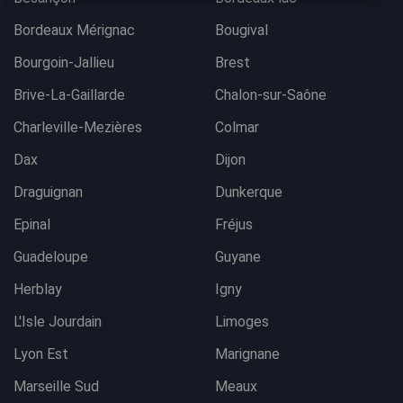
Bordeaux Mérignac
Bougival
Bourgoin-Jallieu
Brest
Brive-La-Gaillarde
Chalon-sur-Saône
Charleville-Mezières
Colmar
Dax
Dijon
Draguignan
Dunkerque
Epinal
Fréjus
Guadeloupe
Guyane
Herblay
Igny
L'Isle Jourdain
Limoges
Lyon Est
Marignane
Marseille Sud
Meaux