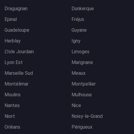
Draguignan
Dunkerque
Epinal
Fréjus
Guadeloupe
Guyane
Herblay
Igny
L'Isle Jourdain
Limoges
Lyon Est
Marignane
Marseille Sud
Meaux
Montélimar
Montpellier
Moulins
Mulhouse
Nantes
Nice
Niort
Noisy-le-Grand
Orléans
Périgueux