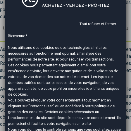
la marque. En 2021, le modèle a continué de montrer des signes
positifs de vente, avec une forte demande sur les marchés
européens et nord-américains.
Tout refuser et fermer
Comment acheter une voiture Alfa Romeo Stelvio au
meilleur prix ?
Bienvenue !
Nous utilisons des cookies ou des technologies similaires
AutoEasy, votre allié pour acheter une Alfa Romeo Stelvio en
nécessaires au fonctionnement optimal, à l'analyse des
toute confiance. Découvrez notre panel de véhicules Alfa
performances de notre site, et pour sécuriser vos transactions.
Romeo Stelvio, des occasions méticuleusement inspectées
Ces cookies nous permettent également d'améliorer votre
aux modèles neufs 0 km dernier cri. Économisez jusqu'à 30 % et
expérience de visite, lors de votre navigation et de la validation de
votre ou de vos demandes sur notre site Internet. Les types de
maîtrisez votre investissement automobile.
données traitées sont celles issues de votre navigation, de vos
appareils utilisés, de votre profil ou encore les identifiants uniques
Avec notre réseau de près de 50 agences réparties sur tout le
de cookies.
territoire, nous sommes toujours à proximité. Votre agent saura
Vous pouvez révoquer votre consentement à tout moment en
vous conseiller au mieux pour trouver le modèle Alfa Romeo
cliquant sur "Personnaliser" ou en accédant à notre
politique de
Stelvio le plus adapté à vos besoins. Notre équipe sera à vos
gestion des cookies
. Certains cookies nécessaires au
côtés tout au long de votre démarche d'achat, du premier
fonctionnement du site sont déposés sans votre consentement. Ils
permettent et facilitent votre navigation sur le site.
conseil jusqu'à la finalisation.
Nous vous donnons le contrôle sur ceux que vous souhaitez activer