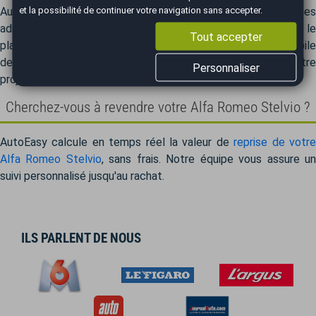
et la possibilité de continuer votre navigation sans accepter.
AutoEasy prend en charge la totalité des démarches
administratives, vous permettant de vous concentrer sur le
Tout accepter
plaisir de votre nouvelle Alfa Romeo Stelvio. L'achat automobile
devient un moment de pure satisfaction. Transformez votre
Personnaliser
projet en réalité avec AutoEasy.
Cherchez-vous à revendre votre Alfa Romeo Stelvio ?
AutoEasy calcule en temps réel la valeur de
reprise de votr
Alfa Romeo Stelvio
, sans frais. Notre équipe vous assure u
suivi personnalisé jusqu'au rachat.
ILS PARLENT DE NOUS