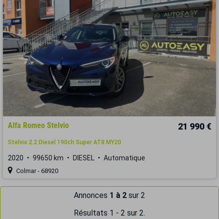
Alfa Romeo Stelvio
21 990 €
Stelvio 2.2 Diesel 190ch Super AT8 MY20
2020
99650 km
DIESEL
Automatique
Colmar - 68920
Annonces
1 à 2
sur 2
Résultats 1 - 2 sur 2.