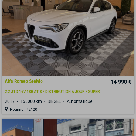
Alfa Romeo Stelvio
14 990 €
2.2 JTD 16V 180 AT 8 / DISTRIBUTION A JOUR / SUPER
2017
155000 km
DIESEL
Automatique
Roanne - 42120