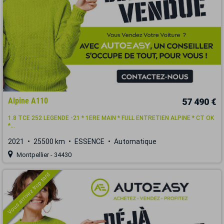
Alpine A110
57 490 €
1.8 TCE 252 LEGENDE -21 * 1ERE MAIN * FULL ENTRETIEN ALPINE * CT OK
*...
2021
25500 km
ESSENCE
Automatique
Montpellier - 34430
Vous arrivez trop tard