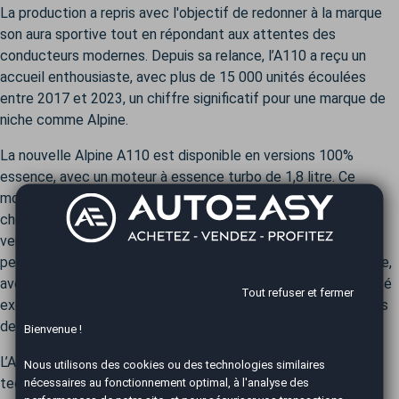
La production a repris avec l'objectif de redonner à la marque
son aura sportive tout en répondant aux attentes des
conducteurs modernes. Depuis sa relance, l’A110 a reçu un
accueil enthousiaste, avec plus de 15 000 unités écoulées
entre 2017 et 2023, un chiffre significatif pour une marque de
niche comme Alpine.
La nouvelle Alpine A110 est disponible en versions 100%
essence, avec un moteur à essence turbo de 1,8 litre. Ce
moteur développe différentes puissances selon la version
choisie : la version de base délivre 252 chevaux, tandis que la
version A110S grimpe à 292 chevaux, offrant des
performances impressionnantes. L’A110 est une voiture légère,
avec un poids d'environ 1 100 kg, ce qui permet une maniabilité
Tout refuser et fermer
exceptionnelle et une conduite agile, idéale pour les amateurs
de sensations fortes.
Bienvenue !
L’A110S, avec sa puissance accrue et ses améliorations
Nous utilisons des cookies ou des technologies similaires
techniques, se distingue par son côté encore plus sportif.
nécessaires au fonctionnement optimal, à l'analyse des