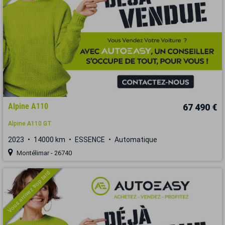
Alpine A110
67 490 €
Alpine A110 GT
2023
14000 km
ESSENCE
Automatique
Montélimar - 26740
Vous arrivez trop tard