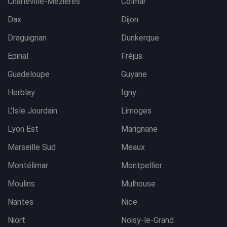
Charleville-Mezières
Colmar
Dax
Dijon
Draguignan
Dunkerque
Epinal
Fréjus
Guadeloupe
Guyane
Herblay
Igny
L'Isle Jourdain
Limoges
Lyon Est
Marignane
Marseille Sud
Meaux
Montélimar
Montpellier
Moulins
Mulhouse
Nantes
Nice
Niort
Noisy-le-Grand