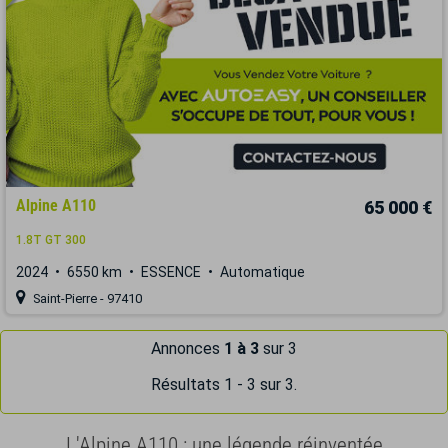
Alpine A110
65 000 €
1.8T GT 300
2024
6550 km
ESSENCE
Automatique
Saint-Pierre - 97410
Annonces
1 à 3
sur 3
Résultats 1 - 3 sur 3.
L'Alpine A110 : une légende réinventée