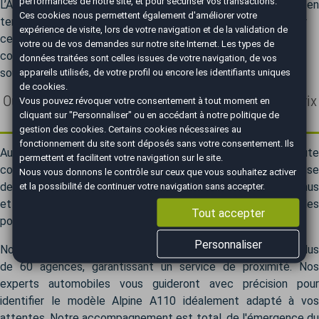
performances de notre site, et pour sécuriser vos transactions.
L’A110 Pure, plus légère et plus proche de la version originale en
Ces cookies nous permettent également d'améliorer votre
termes de sensation de conduite, est quant à elle idéale pour
expérience de visite, lors de votre navigation et de la validation de
ceux qui recherchent un retour aux sources. L’A110 Légende
votre ou de vos demandes sur notre site Internet. Les types de
combine élégance et performances, séduisant ceux qui
données traitées sont celles issues de votre navigation, de vos
souhaitent une voiture à la fois sportive et raffinée.
appareils utilisés, de votre profil ou encore les identifiants uniques
de cookies.
Où trouver les véhicules Alpine A110 au meilleurs prix
Vous pouvez révoquer votre consentement à tout moment en
?
cliquant sur "Personnaliser" ou en accédant à notre
politique de
gestion des cookies
. Certains cookies nécessaires au
fonctionnement du site sont déposés sans votre consentement. Ils
AutoEasy, votre allié pour acheter une Alpine A110 en toute
permettent et facilitent votre navigation sur le site.
confiance. Notre catalogue propose une sélection rigoureuse
Nous vous donnons le contrôle sur ceux que vous souhaitez activer
de véhicules Alpine A110 d'occasion parfaitement entretenus
et la possibilité de continuer votre navigation sans accepter.
et de modèles neufs 0 km. Profitez de remises exceptionnelles
Tout accepter
pouvant atteindre 30 % sur votre future Alpine A110.
Personnaliser
Notre réseau couvre l'ensemble du territoire national avec plus
de 60 agences, garantissant un service de proximité. Nos
experts automobiles vous guideront avec précision pour
identifier le modèle Alpine A110 idéalement adapté à vos
attentes. Notre accompagnement est total, de l'émergence du