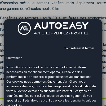
d'occasion méticuleusement vérifiés, mais également toute
une gamme de véhicules neufs 0 km.
Bénéficiez de remises jusqu'à 30 % et faites des économies
substantielles sur votre prochain véhicule. Notre réseau couvre
l'ensemble du territoire national avec plus de 60 agences,
garantissant un service de proximité.
Des conseillers qualifiés vous aideront à trouver précisément le
Tout refuser et fermer
modèle Alpine A390 correspondant à votre profil. Notre équipe
sera à vos côtés tout au long de votre démarche d'achat, du
Bienvenue !
premier conseil jusqu'à la finalisation. Chez AutoEasy, nous
prenons en charge toutes les formalités, vous laissant profiter
Nous utilisons des cookies ou des technologies similaires
nécessaires au fonctionnement optimal, à l'analyse des
pleinement de votre nouvelle Alpine A390. L'acquisition
performances de notre site, et pour sécuriser vos transactions.
automobile devient une expérience fluide et sans stress.
Ces cookies nous permettent également d'améliorer votre
Transformez votre projet en réalité avec AutoEasy.
expérience de visite, lors de votre navigation et de la validation de
votre ou de vos demandes sur notre site Internet. Les types de
Projetez-vous de vendre votre Alpine A390 ?
données traitées sont celles issues de votre navigation, de vos
appareils utilisés, de votre profil ou encore les identifiants uniques
AutoEasy estime gratuitement la valeur de
reprise de votre
de cookies.