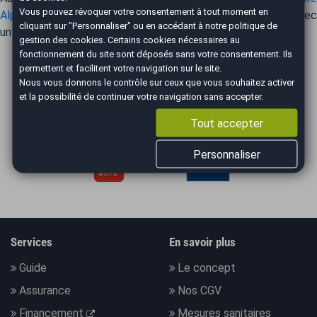
Vous pouvez révoquer votre consentement à tout moment en
Alpine A390
en temps réel. Optez pour un rachat simplifié ave
cliquant sur "Personnaliser" ou en accédant à notre
politique de
un accompagnement sur mesure.
gestion des cookies
. Certains cookies nécessaires au
fonctionnement du site sont déposés sans votre consentement. Ils
permettent et facilitent votre navigation sur le site.
Nous vous donnons le contrôle sur ceux que vous souhaitez activer
ILS PARLENT DE NOUS
et la possibilité de continuer votre navigation sans accepter.
Tout accepter
Personnaliser
Services
En savoir plus
Guide
Le concept
Assurance
Nos CGV
Financement
Mesures sanitaires