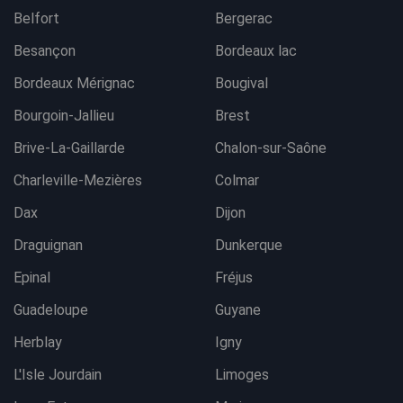
Belfort
Bergerac
Besançon
Bordeaux lac
Bordeaux Mérignac
Bougival
Bourgoin-Jallieu
Brest
Brive-La-Gaillarde
Chalon-sur-Saône
Charleville-Mezières
Colmar
Dax
Dijon
Draguignan
Dunkerque
Epinal
Fréjus
Guadeloupe
Guyane
Herblay
Igny
L'Isle Jourdain
Limoges