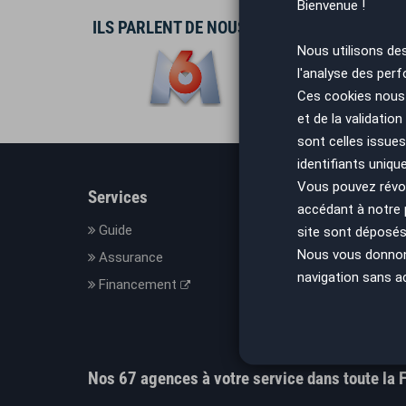
Bienvenue !
ILS PARLENT DE NOUS
Nous utilisons de
l'analyse des perf
Ces cookies nous 
et de la validatio
sont celles issues
identifiants uniqu
Vous pouvez révoq
Services
En savo
accédant à notre
Guide
Le con
site sont déposés 
Nous vous donnons 
Assurance
Nos C
navigation sans a
Financement
Mesure
Mentio
Donnée
Nos 67 agences à votre service dans toute la 