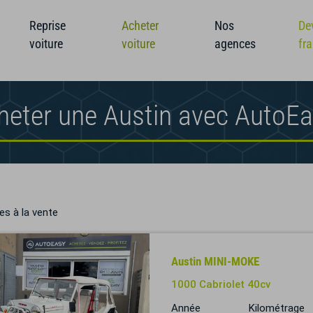
Reprise
Acheter
Nos
De
voiture
voiture
agences
fr
heter une Austin avec AutoE
es à la vente
Austin MINI-MOKE
1000 Cabriolet 40cv
Année
Kilométrage