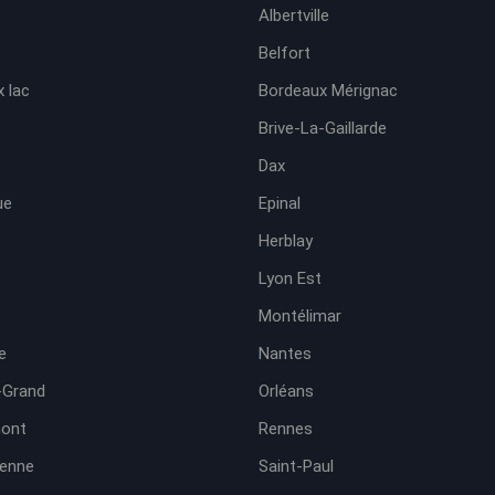
Albertville
Belfort
 lac
Bordeaux Mérignac
Brive-La-Gaillarde
Dax
ue
Epinal
Herblay
Lyon Est
Montélimar
e
Nantes
-Grand
Orléans
ont
Rennes
ienne
Saint-Paul