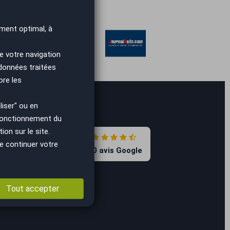
ment optimal, à
e votre navigation
 données traitées
ore les
iser" ou en
 fonctionnement du
on sur le site.
4.7
e continuer votre
8590 avis Google
Tout accepter