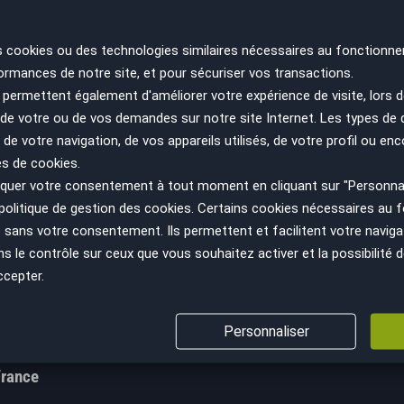
s cookies ou des technologies similaires nécessaires au fonctionne
ormances de notre site, et pour sécuriser vos transactions.
permettent également d'améliorer votre expérience de visite, lors d
n de votre ou de vos demandes sur notre site Internet. Les types de
 de votre navigation, de vos appareils utilisés, de votre profil ou enc
es de cookies.
uer votre consentement à tout moment en cliquant sur "Personnal
ir plus
Nous suivre
politique de gestion des cookies
. Certains cookies nécessaires au
cept
sans votre consentement. Ils permettent et facilitent votre navigati
Facebook
le contrôle sur ceux que vous souhaitez activer et la possibilité d
GV
Instagram
ccepter.
s sanitaires
YouTube
ns légales
LinkedIn
Personnaliser
s personnelles
France