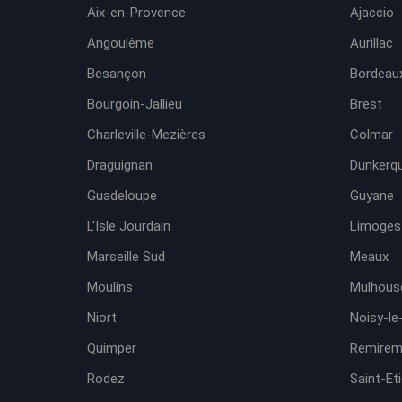
Aix-en-Provence
Ajaccio
Angoulême
Aurillac
Besançon
Bordeaux
Bourgoin-Jallieu
Brest
Charleville-Mezières
Colmar
Draguignan
Dunkerq
Guadeloupe
Guyane
L'Isle Jourdain
Limoges
Marseille Sud
Meaux
Moulins
Mulhous
Niort
Noisy-le
Quimper
Remirem
Rodez
Saint-Et