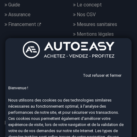
Guide
Le concept
Assurance
Nos CGV
Financement
Mesures sanitaires
Mentions légales
Données personnelles
Nous suivre
Tout refuser et fermer
Bienvenue !
4.7
Nous utilisons des cookies ou des technologies similaires
8590 avis Google
nécessaires au fonctionnement optimal, à l'analyse des
performances de notre site, et pour sécuriser vos transactions.
Ces cookies nous permettent également d'améliorer votre
Nos 67 agences à votre service dans toute la France
expérience de visite, lors de votre navigation et de la validation de
votre ou de vos demandes sur notre site Internet. Les types de
Aix-en-Provence
Ajaccio
données traitées sont celles issues de votre navigation, de vos