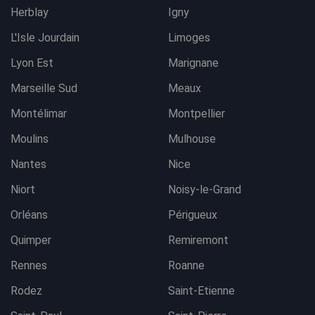
Herblay
Igny
L'Isle Jourdain
Limoges
Lyon Est
Marignane
Marseille Sud
Meaux
Montélimar
Montpellier
Moulins
Mulhouse
Nantes
Nice
Niort
Noisy-le-Grand
Orléans
Périgueux
Quimper
Remiremont
Rennes
Roanne
Rodez
Saint-Etienne