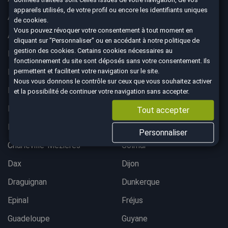
appareils utilisés, de votre profil ou encore les identifiants uniques
Albertville
Anglet
de cookies.
Vous pouvez révoquer votre consentement à tout moment en
Angoulême
Aurillac
cliquant sur "Personnaliser" ou en accédant à notre
politique de
gestion des cookies
. Certains cookies nécessaires au
Belfort
Bergerac
fonctionnement du site sont déposés sans votre consentement. Ils
permettent et facilitent votre navigation sur le site.
Besançon
Bordeaux lac
Nous vous donnons le contrôle sur ceux que vous souhaitez activer
Bordeaux Mérignac
Bougival
et la possibilité de continuer votre navigation sans accepter.
Bourgoin-Jallieu
Brest
Tout accepter
Brive-La-Gaillarde
Chalon-sur-Saône
Personnaliser
Charleville-Mezières
Colmar
Dax
Dijon
Draguignan
Dunkerque
Epinal
Fréjus
Guadeloupe
Guyane