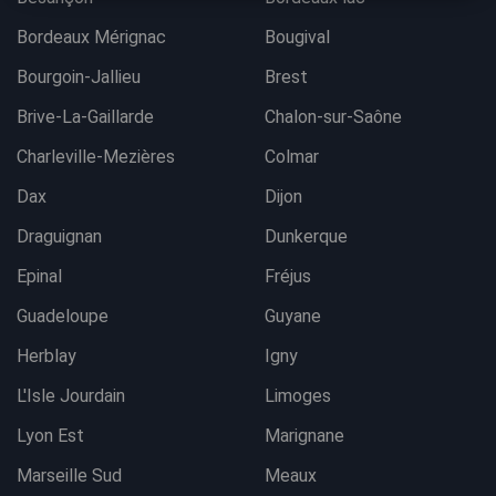
Bordeaux Mérignac
Bougival
Bourgoin-Jallieu
Brest
Brive-La-Gaillarde
Chalon-sur-Saône
Charleville-Mezières
Colmar
Dax
Dijon
Draguignan
Dunkerque
Epinal
Fréjus
Guadeloupe
Guyane
Herblay
Igny
L'Isle Jourdain
Limoges
Lyon Est
Marignane
Marseille Sud
Meaux