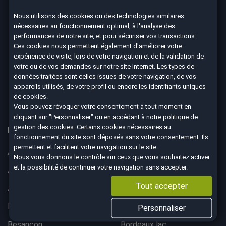
Nous utilisons des cookies ou des technologies similaires
nécessaires au fonctionnement optimal, à l'analyse des
Nous suivre
performances de notre site, et pour sécuriser vos transactions.
Ces cookies nous permettent également d'améliorer votre
expérience de visite, lors de votre navigation et de la validation de
votre ou de vos demandes sur notre site Internet. Les types de
données traitées sont celles issues de votre navigation, de vos
4.7
appareils utilisés, de votre profil ou encore les identifiants uniques
de cookies.
8590 avis Google
Vous pouvez révoquer votre consentement à tout moment en
cliquant sur "Personnaliser" ou en accédant à notre
politique de
gestion des cookies
. Certains cookies nécessaires au
Nos 67 agences à votre service dans toute la France
fonctionnement du site sont déposés sans votre consentement. Ils
permettent et facilitent votre navigation sur le site.
Aix-en-Provence
Ajaccio
Nous vous donnons le contrôle sur ceux que vous souhaitez activer
et la possibilité de continuer votre navigation sans accepter.
Albertville
Anglet
Tout accepter
Angoulême
Aurillac
Belfort
Bergerac
Personnaliser
Besançon
Bordeaux lac