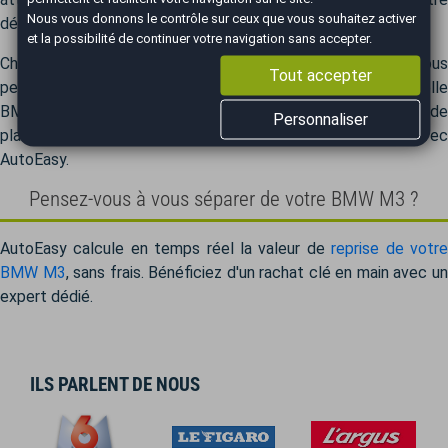
Nous vous donnons le contrôle sur ceux que vous souhaitez activer
démarche d'achat, du premier conseil jusqu'à la finalisation.
et la possibilité de continuer votre navigation sans accepter.
Chez AutoEasy, nous gérons l'ensemble des formalités, vous
Tout accepter
permettant de vous concentrer sur le plaisir de votre nouvelle
BMW M3. L'acquisition d'un véhicule devient un moment de
Personnaliser
plaisir et de simplicité. Transformez votre projet en réalité avec
AutoEasy.
Pensez-vous à vous séparer de votre BMW M3 ?
AutoEasy calcule en temps réel la valeur de
reprise de votr
BMW M3
, sans frais. Bénéficiez d'un rachat clé en main avec u
expert dédié.
ILS PARLENT DE NOUS