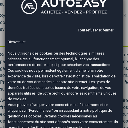
aux 24 Heures de Spa.
Symbole de performance et de plaisir de conduite, la BMW M3
continue d’évoluer sans jamais trahir son héritage, incarnant
avec brio l’esprit de la marque bavaroise.
Tout refuser et fermer
Ou acheter une BMW M3 au meilleur prix ?
Bienvenue !
Nous utilisons des cookies ou des technologies similaires
Si vous recherchez une BMW M3, AutoEasy est votre
nécessaires au fonctionnement optimal, à l'analyse des
partenaire automobile incontournable. Nous vous offrons une
performances de notre site, et pour sécuriser vos transactions.
gamme complète de véhicules BMW M3, des occasions
Ces cookies nous permettent également d'améliorer votre
soigneusement sélectionnées aux véhicules neufs 0 km.
expérience de visite, lors de votre navigation et de la validation de
votre ou de vos demandes sur notre site Internet. Les types de
Profitez de remises exceptionnelles pouvant atteindre 30 %
données traitées sont celles issues de votre navigation, de vos
sur votre future BMW M3.
appareils utilisés, de votre profil ou encore les identifiants uniques
de cookies.
Avec plus de 50 agences réparties sur tout le territoire
Vous pouvez révoquer votre consentement à tout moment en
français, nous sommes toujours à proximité de chez vous. Nos
cliquant sur "Personnaliser" ou en accédant à notre
politique de
experts automobiles vous guideront avec précision pour
gestion des cookies
. Certains cookies nécessaires au
dénicher le modèle BMW M3 parfaitement adapté à vos
fonctionnement du site sont déposés sans votre consentement. Ils
permettent et facilitent votre navigation sur le site.
attentes. Notre équipe sera à vos côtés tout au long de votre