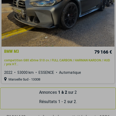
BMW M3
79 166 €
competition G80 xDrive 510 cv / FULL CARBON / HARMAN KARDON / HUD
/ prix HT...
2022
53000 km
ESSENCE
Automatique
Marseille Sud - 13008
Annonces
1 à 2
sur 2
Résultats 1 - 2 sur 2.