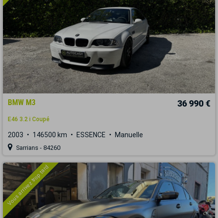
BMW M3
36 990 €
E46 3.2 i Coupé
2003
146500 km
ESSENCE
Manuelle
Sarrians - 84260
Vous arrivez trop tard