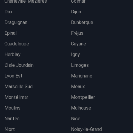
Charleville-Mezières
Colmar
Dax
Dijon
Draguignan
Dunkerque
Epinal
Fréjus
Guadeloupe
Guyane
Herblay
Igny
L'Isle Jourdain
Limoges
Lyon Est
Marignane
Marseille Sud
Meaux
Montélimar
Montpellier
Moulins
Mulhouse
Nantes
Nice
Niort
Noisy-le-Grand