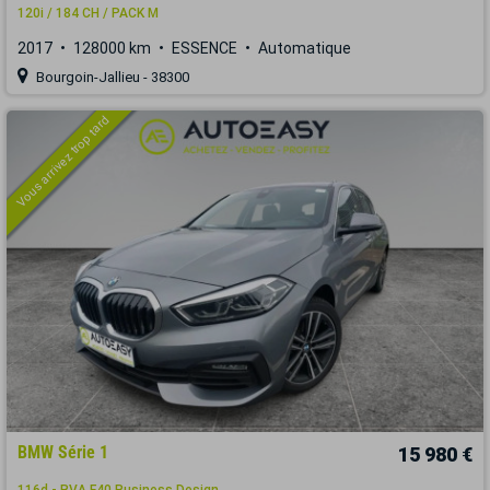
120i / 184 CH / PACK M
2017
128000 km
ESSENCE
Automatique
Bourgoin-Jallieu - 38300
Vous arrivez trop tard
BMW Série 1
15 980 €
116d - BVA F40 Business Design