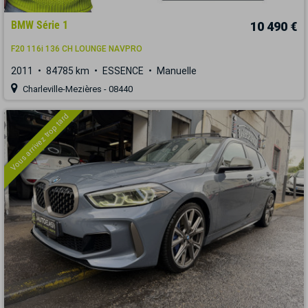
BMW Série 1
10 490 €
F20 116i 136 CH LOUNGE NAVPRO
2011
84785 km
ESSENCE
Manuelle
Charleville-Mezières - 08440
Vous arrivez trop tard