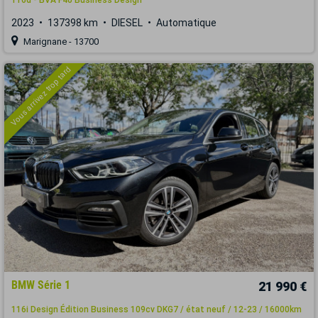
2023
137398 km
DIESEL
Automatique
Marignane - 13700
Vous arrivez trop tard
BMW Série 1
21 990 €
116i Design Édition Business 109cv DKG7 / état neuf / 12-23 / 16000km