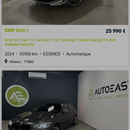
BMW Série 1
25 990 €
M SPORT F40 1.5 118i DKG7 TOIT OUVRANT SIEGES BAQUETS HUD
HARMAN KARDON
2024
55900 km
ESSENCE
Automatique
Meaux - 77860