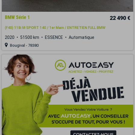
BMW Série 1
22 490 €
(F40) 118i M SPORT 140 / 1er Main / ENTRETIEN FULL BMW
2020
51500 km
ESSENCE
Automatique
Bougival - 78380