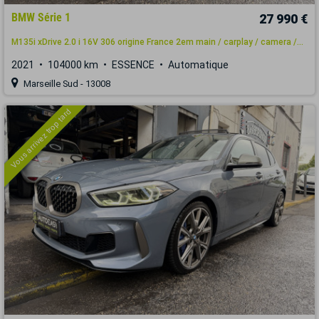
BMW Série 1
27 990 €
M135i xDrive 2.0 i 16V 306 origine France 2em main / carplay / camera /...
2021
104000 km
ESSENCE
Automatique
Marseille Sud - 13008
Vous arrivez trop tard