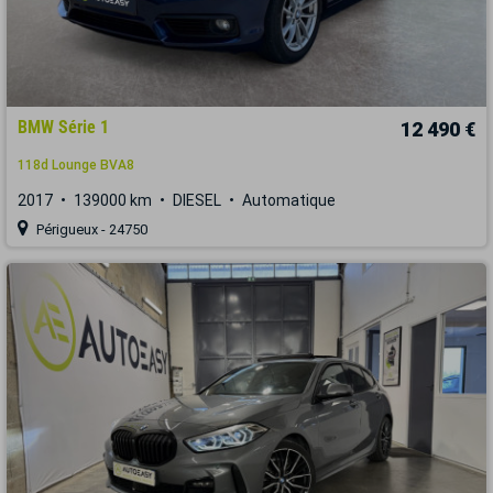
BMW Série 1
12 490 €
118d Lounge BVA8
2017
139000 km
DIESEL
Automatique
Périgueux - 24750