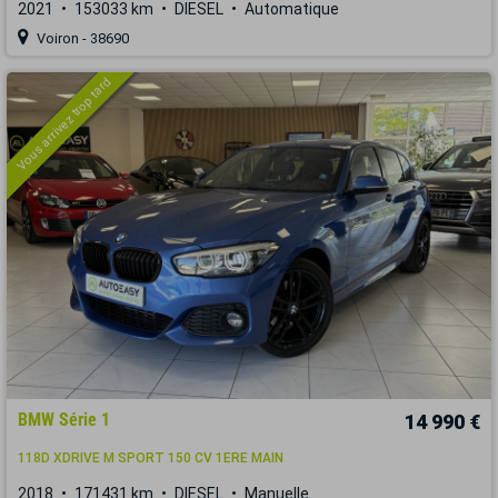
2021
153033 km
DIESEL
Automatique
Voiron - 38690
Vous arrivez trop tard
BMW Série 1
14 990 €
118D XDRIVE M SPORT 150 CV 1ERE MAIN
2018
171431 km
DIESEL
Manuelle