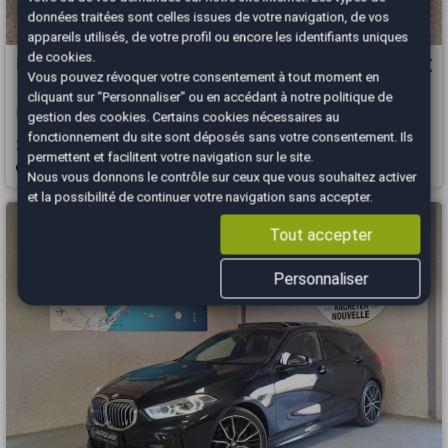
données traitées sont celles issues de votre navigation, de vos
appareils utilisés, de votre profil ou encore les identifiants uniques
de cookies.
BMW Série 1
10 990 €
Vous pouvez révoquer votre consentement à tout moment en
cliquant sur "Personnaliser" ou en accédant à notre
politique de
116d 1.5 d 12V Advantage 116 ch *Attelage*Radar Av et Ar*Entr
BMW*Start And Stop
gestion des cookies
. Certains cookies nécessaires au
fonctionnement du site sont déposés sans votre consentement. Ils
2018
146000 km
DIESEL
Manuelle
permettent et facilitent votre navigation sur le site.
Thionville - 57100
Nous vous donnons le contrôle sur ceux que vous souhaitez activer
et la possibilité de continuer votre navigation sans accepter.
Tout accepter
Personnaliser