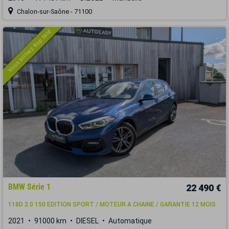
Chalon-sur-Saône - 71100
Vous arrivez trop tard
BMW Série 1
22 490 €
118D 2.0 150 EDITION SPORT / MOTEUR A CHAINE / GARANTIE 12 MOIS
2021
91000 km
DIESEL
Automatique