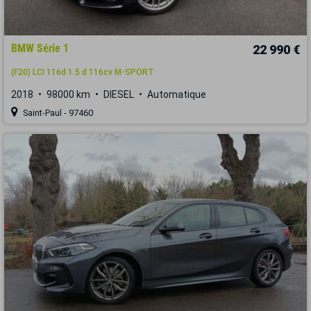
BMW Série 1
22 990 €
(F20) LCI 116d 1.5 d 116cv M-SPORT
2018
98000 km
DIESEL
Automatique
Saint-Paul - 97460