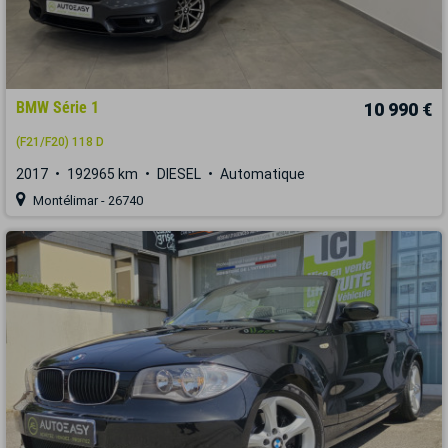
BMW Série 1
10 990 €
(F21/F20) 118 D
2017
192965 km
DIESEL
Automatique
Montélimar - 26740