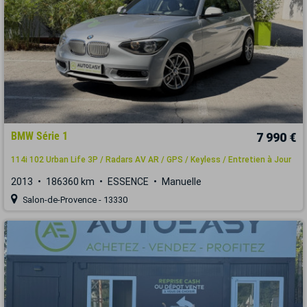
BMW Série 1
7 990 €
114i 102 Urban Life 3P / Radars AV AR / GPS / Keyless / Entretien à Jour
2013
186360 km
ESSENCE
Manuelle
Salon-de-Provence - 13330