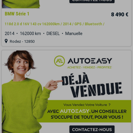
BMW Série 1
8 490 €
118d 2.0 d 16V 143 cv 162000km / 2014 / GPS / Bluetooth /
2014
162000 km
DIESEL
Manuelle
Rodez - 12850