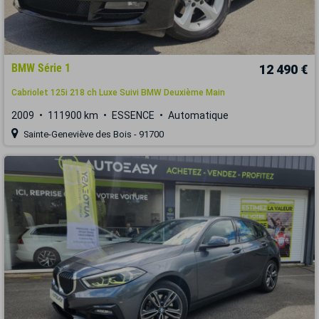
BMW Série 1
12 490 €
Cabriolet 125i 218 ch Luxe Suivi BMW Deuxième Main
2009
111900 km
ESSENCE
Automatique
Sainte-Geneviève des Bois - 91700