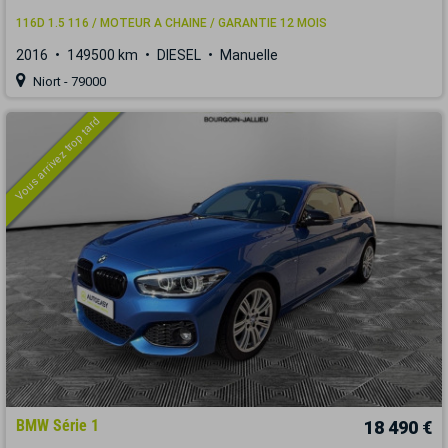
116D 1.5 116 / MOTEUR A CHAINE / GARANTIE 12 MOIS
2016
149500 km
DIESEL
Manuelle
Niort - 79000
Vous arrivez trop tard
BMW Série 1
18 490 €