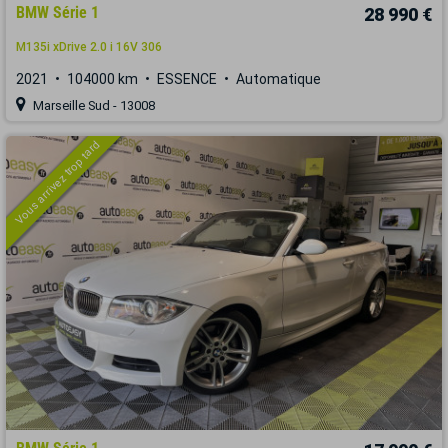
BMW Série 1
28 990 €
M135i xDrive 2.0 i 16V 306
2021
104000 km
ESSENCE
Automatique
Marseille Sud - 13008
Vous arrivez trop tard