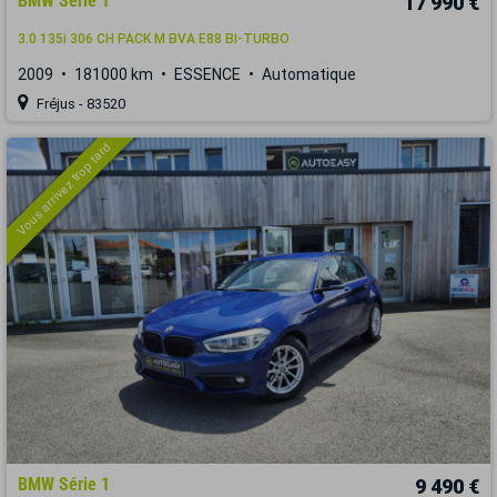
BMW Série 1
17 990 €
3.0 135i 306 CH PACK M BVA E88 BI-TURBO
2009
181000 km
ESSENCE
Automatique
Fréjus - 83520
Vous arrivez trop tard
BMW Série 1
9 490 €