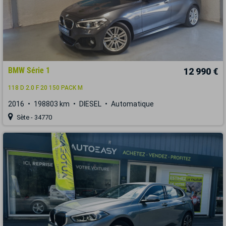
BMW Série 1
12 990 €
118 D 2.0 F 20 150 PACK M
2016
198803 km
DIESEL
Automatique
Sète - 34770