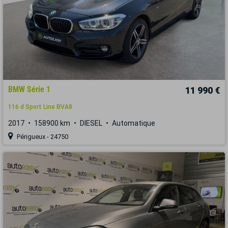
BMW Série 1
11 990 €
116 d Sport Line BVA8
2017
158900 km
DIESEL
Automatique
Périgueux - 24750