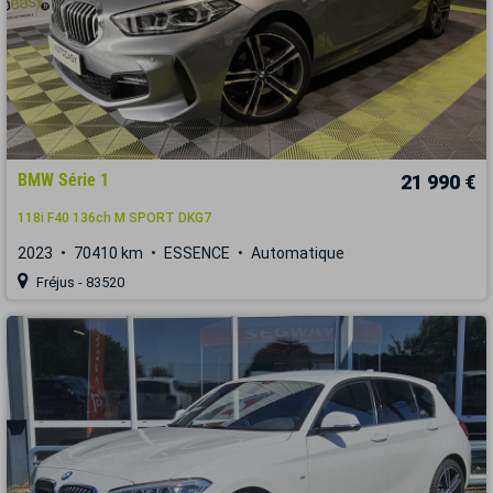
BMW Série 1
21 990 €
118i F40 136ch M SPORT DKG7
2023
70410 km
ESSENCE
Automatique
Fréjus - 83520