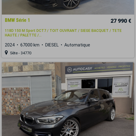
BMW Série 1
27 990 €
118D 150 M Sport DCT7 / TOIT OUVRANT / SIEGE BACQUET / TETE
HAUTE / PALETTE /...
2024
67000 km
DIESEL
Automatique
Sète - 34770