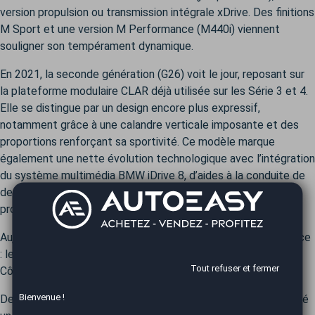
version propulsion ou transmission intégrale xDrive. Des finitions
M Sport et une version M Performance (M440i) viennent
souligner son tempérament dynamique.
En 2021, la seconde génération (G26) voit le jour, reposant sur
la plateforme modulaire CLAR déjà utilisée sur les Série 3 et 4.
Elle se distingue par un design encore plus expressif,
notamment grâce à une calandre verticale imposante et des
proportions renforçant sa sportivité. Ce modèle marque
également une nette évolution technologique avec l’intégration
du système multimédia BMW iDrive 8, d’aides à la conduite de
dernière génération, et d’une qualité perçue en nette
progression.
Aujourd’hui, la gamme propose plusieurs motorisations essence
: le 420i de 184 ch et le performant M440i xDrive de 374 ch.
Tout refuser et fermer
Côté diesel, on retrouve le 420d (190 ch) et le 430d (286 ch).
Bienvenue !
Depuis son lancement, la BMW Série 4 Gran Coupé a rencontré