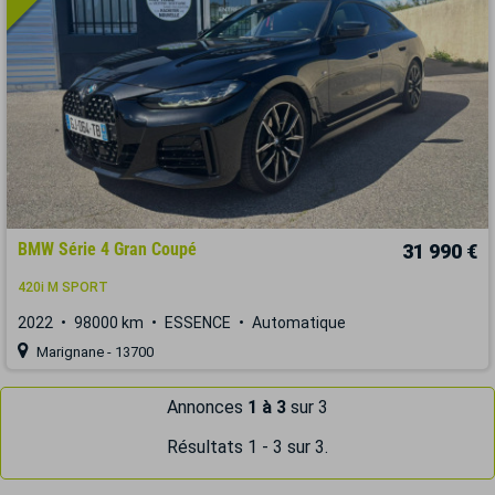
BMW Série 4 Gran Coupé
31 990 €
420i M SPORT
2022
98000 km
ESSENCE
Automatique
Marignane - 13700
Annonces
1 à 3
sur 3
Résultats 1 - 3 sur 3.