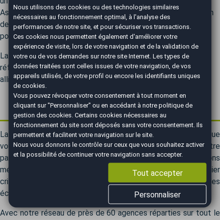
un véritable succès commercial, notamment en Europe et en
Nous utilisons des cookies ou des technologies similaires
Asie, avec des ventes solides et une clientèle séduite par son
nécessaires au fonctionnement optimal, à l'analyse des
design distinctif, son équilibre entre sport et confort, et sa
performances de notre site, et pour sécuriser vos transactions.
polyvalence.
Ces cookies nous permettent également d'améliorer votre
expérience de visite, lors de votre navigation et de la validation de
La Série 4 Gran Coupé s’impose aujourd’hui comme l’une des
votre ou de vos demandes sur notre site Internet. Les types de
données traitées sont celles issues de votre navigation, de vos
références du segment des coupés quatre portes premium,
appareils utilisés, de votre profil ou encore les identifiants uniques
alliant style, technologie et plaisir de conduite.
de cookies.
Vous pouvez révoquer votre consentement à tout moment en
Comment trouver une BMW Série 4 Gran Coupé au
cliquant sur "Personnaliser" ou en accédant à notre
politique de
meilleur prix ?
gestion des cookies
. Certains cookies nécessaires au
fonctionnement du site sont déposés sans votre consentement. Ils
La BMW Série 4 Gran Coupé de vos rêves n'attend plus que
permettent et facilitent votre navigation sur le site.
Nous vous donnons le contrôle sur ceux que vous souhaitez activer
vous, et AutoEasy est là pour vous guider. Découvrez notre
et la possibilité de continuer votre navigation sans accepter.
panel de véhicules BMW Série 4 Gran Coupé, des occasions
méticuleusement inspectées aux modèles neufs 0 km dernier
Tout accepter
cri. Bénéficiez de remises jusqu'à 30 % et réalisez des
économies significatives.
Personnaliser
Avec notre réseau de près de 60 agences réparties sur tout le