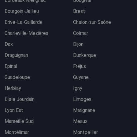
Bordeaux Mérignac
Bougival
Bourgoin-Jallieu
Brest
Brive-La-Gaillarde
Chalon-sur-Saône
Charleville-Mezières
Colmar
Dax
Dijon
Draguignan
Dunkerque
Epinal
Fréjus
Guadeloupe
Guyane
Herblay
Igny
L'Isle Jourdain
Limoges
Lyon Est
Marignane
Marseille Sud
Meaux
Montélimar
Montpellier