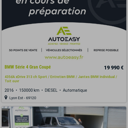
BMW Série 4 Gran Coupé
19 990 €
435dA xDrive 313 ch Sport / Entretien BMW / Jantes BMW Individual /
Toit ouvr
2016
150000 km
DIESEL
Automatique
Lyon Est - 69120