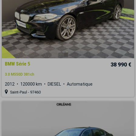
BMW Série 5
38 990 €
3.0 M550D 381ch
2012
120000 km
DIESEL
Automatique
Saint-Paul - 97460