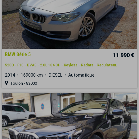
BMW Série 5
11 990 €
520D - F10 - BVA8 - 2.0L 184 CH - Keyless - Radars - Regulateur.
2014
169000 km
DIESEL
Automatique
Toulon - 83000