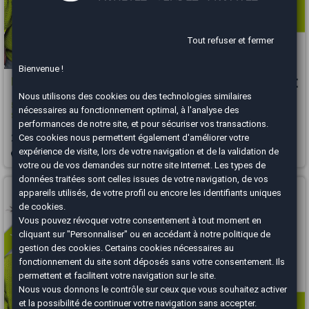
Tout refuser et fermer
Bienvenue !
BMW Série 5
34 490 €
Nous utilisons des cookies ou des technologies similaires
540d xDrive 320 BVA8 M Sport / Harman Kardon / Toit Ouvrant /
nécessaires au fonctionnement optimal, à l'analyse des
Suspension...
performances de notre site, et pour sécuriser vos transactions.
Ces cookies nous permettent également d'améliorer votre
2019
112000 km
DIESEL
Automatique
expérience de visite, lors de votre navigation et de la validation de
Salon-de-Provence - 13330
votre ou de vos demandes sur notre site Internet. Les types de
données traitées sont celles issues de votre navigation, de vos
Vous arrivez trop tard
appareils utilisés, de votre profil ou encore les identifiants uniques
de cookies.
Vous pouvez révoquer votre consentement à tout moment en
cliquant sur "Personnaliser" ou en accédant à notre
politique de
gestion des cookies
. Certains cookies nécessaires au
fonctionnement du site sont déposés sans votre consentement. Ils
permettent et facilitent votre navigation sur le site.
Nous vous donnons le contrôle sur ceux que vous souhaitez activer
et la possibilité de continuer votre navigation sans accepter.