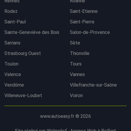
Rennes
Roanne
Rodez
Saint-Etienne
Saint-Paul
Saint-Pierre
Sainte-Geneviève des Bois
Salon-de-Provence
Sarrians
Sète
Strasbourg Ouest
Thionville
Toulon
Tours
Valence
Vannes
Vendôme
Villefranche-sur-Saône
Villeneuve-Loubet
Voiron
www.autoeasy.fr © 2026
Site réalisé par Webrelief :
Agence Web à Belfort