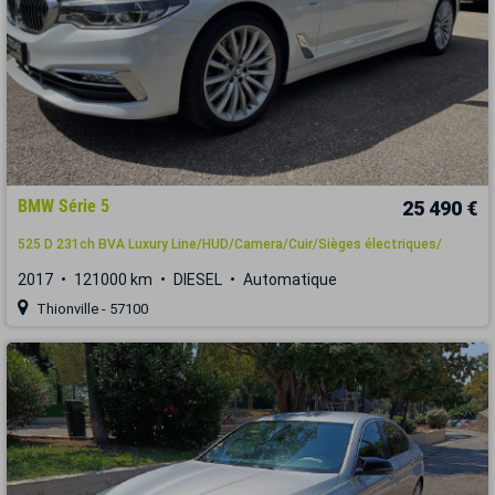
BMW Série 5
25 490 €
525 D 231ch BVA Luxury Line/HUD/Camera/Cuir/Sièges électriques/
2017
121000 km
DIESEL
Automatique
Thionville - 57100