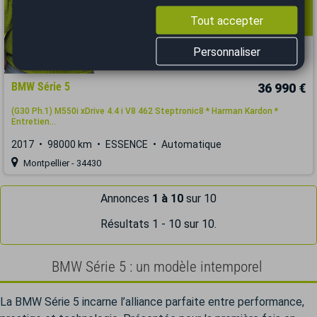
Tout accepter
Personnaliser
BMW Série 5
36 990 €
(G30 Ph.1) M550i xDrive 4.4 i V8 462 Steptronic8 * Harman Kardon *
Entretien...
2017
98000 km
ESSENCE
Automatique
Montpellier - 34430
Annonces
1 à 10
sur 10
Résultats 1 - 10 sur 10.
BMW Série 5 : un modèle intemporel
La BMW Série 5 incarne l’alliance parfaite entre performance,