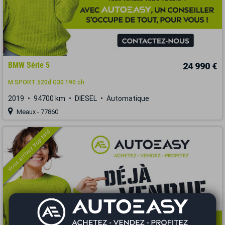
BMW Série 5
24 990 €
M SPORT 520d G30 190 ch
2019
94700 km
DIESEL
Automatique
Meaux - 77860
Vous arrivez trop tard