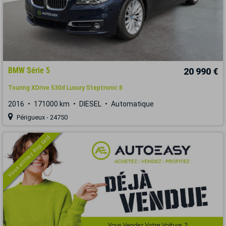
BMW Série 5
20 990 €
Touring XDrive 530d Luxury Steptronic 8
2016
171000 km
DIESEL
Automatique
Périgueux - 24750
Vous arrivez trop tard