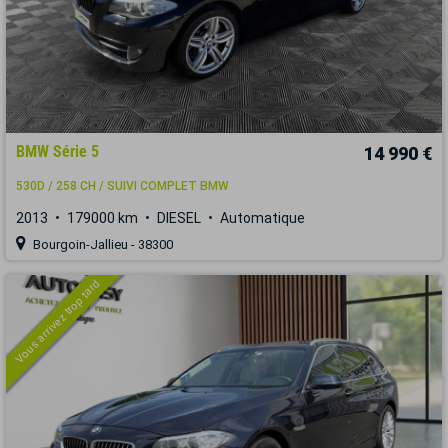
BMW Série 5
14 990 €
530D / 258 CH / SUIVI COMPLET BMW
2013
179000 km
DIESEL
Automatique
Bourgoin-Jallieu - 38300
Vous arrivez trop tard