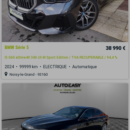
BMW Série 5
38 990 €
I5 G60 eDrive40 340 ch M Sport Edition / TVA RECUPERABLE / 94,4 %
2024
99999 km
ELECTRIQUE
Automatique
Noisy-le-Grand - 93160