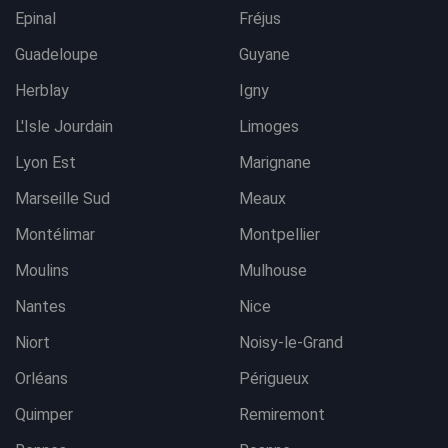
Epinal
Fréjus
Guadeloupe
Guyane
Herblay
Igny
L'Isle Jourdain
Limoges
Lyon Est
Marignane
Marseille Sud
Meaux
Montélimar
Montpellier
Moulins
Mulhouse
Nantes
Nice
Niort
Noisy-le-Grand
Orléans
Périgueux
Quimper
Remiremont