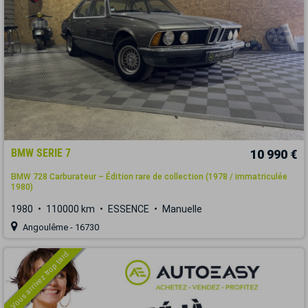
BMW SERIE 7
10 990 €
BMW 728 Carburateur – Édition rare de collection (1978 / immatriculée
1980)
1980
110000 km
ESSENCE
Manuelle
Angoulême - 16730
Vous arrivez trop tard