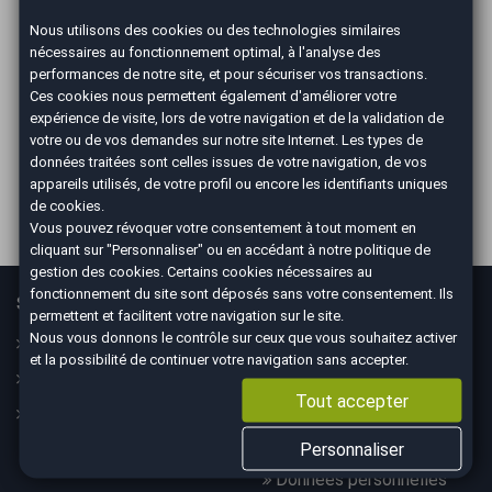
Nous utilisons des cookies ou des technologies similaires
nécessaires au fonctionnement optimal, à l'analyse des
ILS PARLENT DE NOUS
performances de notre site, et pour sécuriser vos transactions.
Ces cookies nous permettent également d'améliorer votre
expérience de visite, lors de votre navigation et de la validation de
votre ou de vos demandes sur notre site Internet. Les types de
données traitées sont celles issues de votre navigation, de vos
appareils utilisés, de votre profil ou encore les identifiants uniques
de cookies.
Vous pouvez révoquer votre consentement à tout moment en
cliquant sur "Personnaliser" ou en accédant à notre
politique de
gestion des cookies
. Certains cookies nécessaires au
fonctionnement du site sont déposés sans votre consentement. Ils
Services
En savoir plus
permettent et facilitent votre navigation sur le site.
Nous vous donnons le contrôle sur ceux que vous souhaitez activer
Guide
Le concept
et la possibilité de continuer votre navigation sans accepter.
Assurance
Nos CGV
Tout accepter
Financement
Mesures sanitaires
Mentions légales
Personnaliser
Données personnelles