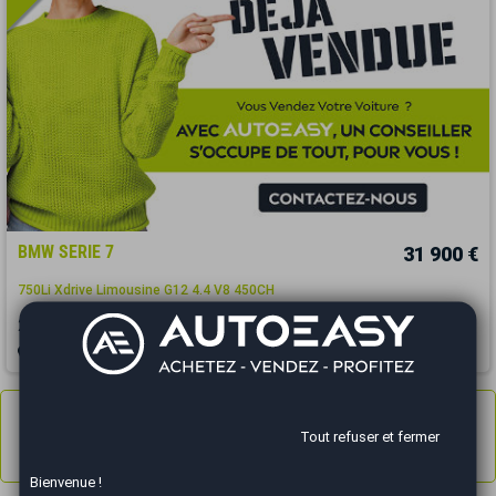
BMW SERIE 7
31 900 €
750Li Xdrive Limousine G12 4.4 V8 450CH
2015
127379 km
ESSENCE
Automatique
Charleville-Mezières - 08440
Annonces
1 à 3
sur 3
Tout refuser et fermer
Résultats 1 - 3 sur 3.
Bienvenue !