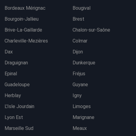
Bordeaux Mérignac
Bougival
Bourgoin-Jallieu
Brest
Brive-La-Gaillarde
Chalon-sur-Saône
Charleville-Mezières
Colmar
Dax
Dijon
Draguignan
Dunkerque
Epinal
Fréjus
Guadeloupe
Guyane
Herblay
Igny
L'Isle Jourdain
Limoges
Lyon Est
Marignane
Marseille Sud
Meaux