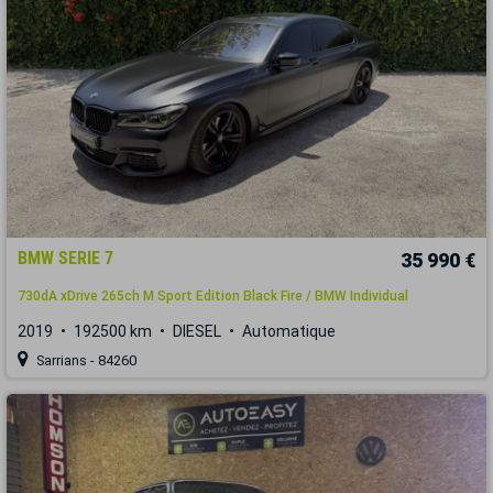
BMW SERIE 7
35 990 €
730dA xDrive 265ch M Sport Edition Black Fire / BMW Individual
2019
192500 km
DIESEL
Automatique
Sarrians - 84260