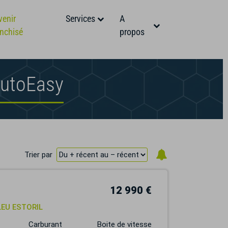
venir
Services
A
anchisé
propos
AutoEasy
Trier par
12 990 €
BLEU ESTORIL
Carburant
Boite de vitesse