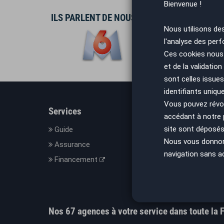
Bienvenue !
ILS PARLENT DE NOUS
Nous utilisons de
l'analyse des perf
Ces cookies nous 
et de la validatio
sont celles issues
identifiants uniqu
Vous pouvez révoq
Services
En savo
accédant à notre
site sont déposés 
Guide
Le con
Nous vous donnons 
Assurance
Nos C
navigation sans a
Financement
Mesure
Mentio
Donnée
Nos 67 agences à votre service dans toute la 