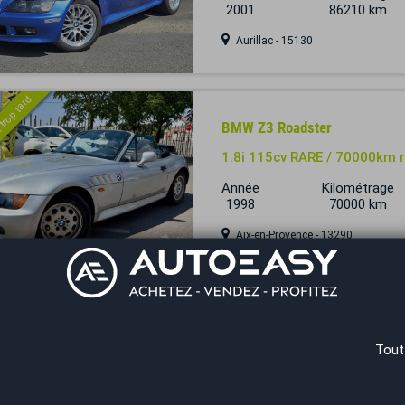
2001
86210 km
Aurillac - 15130
 trop tard
BMW Z3 Roadster
1.8i 115cv RARE / 70000km rée
Année
Kilométrage
1998
70000 km
Aix-en-Provence - 13290
Annonces
1 à 2
sur 2
Résultats 1 - 2 sur 2.
Tout