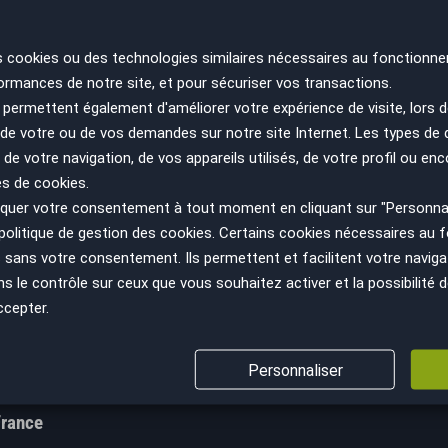
s cookies ou des technologies similaires nécessaires au fonctionne
ormances de notre site, et pour sécuriser vos transactions.
permettent également d'améliorer votre expérience de visite, lors d
n de votre ou de vos demandes sur notre site Internet. Les types de
 de votre navigation, de vos appareils utilisés, de votre profil ou enc
es de cookies.
uer votre consentement à tout moment en cliquant sur "Personnal
ir plus
Nous suivre
politique de gestion des cookies
. Certains cookies nécessaires au
sans votre consentement. Ils permettent et facilitent votre navigati
cept
Facebook
le contrôle sur ceux que vous souhaitez activer et la possibilité d
GV
Instagram
ccepter.
s sanitaires
YouTube
ns légales
Personnaliser
LinkedIn
s personnelles
France