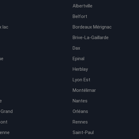
Albertville
Belfort
 lac
Bordeaux Mérignac
Brive-La-Gaillarde
Dax
ue
Epinal
Herblay
Lyon Est
Montélimar
e
Nantes
-Grand
Orléans
ont
Rennes
ienne
Saint-Paul