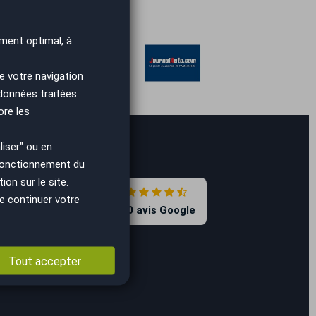
ment optimal, à
e votre navigation
 données traitées
ore les
iser" ou en
 fonctionnement du
on sur le site.
4.7
e continuer votre
8590 avis Google
Tout accepter