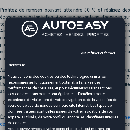
Profitez de remises pouvant atteindre 30 % et réalisez des
économies substantielles. Avec une soixantaine d'agences sur
toute la France, vous pouvez être sûr de trouver une agence
AutoEasy près de chez vous. Nos experts automobiles vous
guideront avec précision pour dénicher le modèle BYD Sealion 7
parfaitement adapté à vos attentes. Nous vous accompagnons
intégralement, de l'émergence de votre projet jusqu'à sa
Tout refuser et fermer
concrétisation.
Bienvenue !
AutoEasy gère l'ensemble des démarches administratives, vous
Nous utilisons des cookies ou des technologies similaires
permettant de savourer votre nouvelle BYD Sealion 7.
nécessaires au fonctionnement optimal, à l'analyse des
L'acquisition automobile devient un moment de pure
performances de notre site, et pour sécuriser vos transactions.
satisfaction. Faites confiance à AutoEasy.
Ces cookies nous permettent également d'améliorer votre
expérience de visite, lors de votre navigation et de la validation de
Comptez-vous vous séparer de votre BYD Sealion 7 ?
votre ou de vos demandes sur notre site Internet. Les types de
données traitées sont celles issues de votre navigation, de vos
Évaluez sans attendre et sans engagement la valeur de
reprise
appareils utilisés, de votre profil ou encore les identifiants uniques
de cookies.
de votre BYD Sealion 7
sur AutoEasy. Notre processus d
Vous pouvez révoquer votre consentement à tout moment en