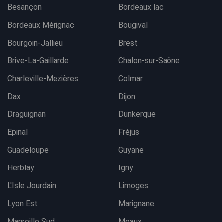
Besançon
Bordeaux lac
Bordeaux Mérignac
Bougival
Bourgoin-Jallieu
Brest
Brive-La-Gaillarde
Chalon-sur-Saône
Charleville-Mezières
Colmar
Dax
Dijon
Draguignan
Dunkerque
Epinal
Fréjus
Guadeloupe
Guyane
Herblay
Igny
L'Isle Jourdain
Limoges
Lyon Est
Marignane
Marseille Sud
Meaux