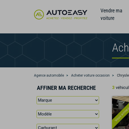
Vendre ma
voiture
Ach
Agence automobile
Acheter voiture occasion
Chrysle
AFFINER MA RECHERCHE
3
véhicul
Vous arrivez