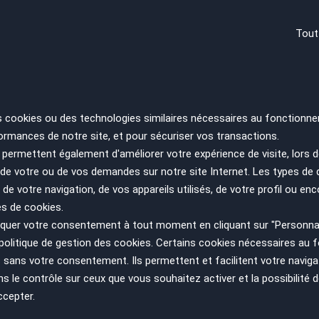
2009
187000 km
Bougival - 78380
Tout
Annonces
1 à 3
sur 3
Résultats 1 - 3 sur 3.
s cookies ou des technologies similaires nécessaires au fonctionne
ormances de notre site, et pour sécuriser vos transactions.
permettent également d'améliorer votre expérience de visite, lors d
n de votre ou de vos demandes sur notre site Internet. Les types de
 de votre navigation, de vos appareils utilisés, de votre profil ou enc
es de cookies.
uer votre consentement à tout moment en cliquant sur "Personnal
politique de gestion des cookies
. Certains cookies nécessaires au
sans votre consentement. Ils permettent et facilitent votre navigati
le contrôle sur ceux que vous souhaitez activer et la possibilité d
ccepter.
ir plus
Nous suivre