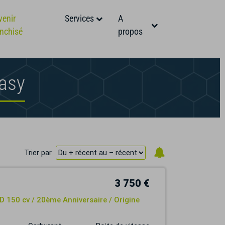
venir
Services
A
anchisé
propos
Easy
Trier par
3 750 €
 150 cv / 20ème Anniversaire / Origine