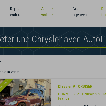
Reprise
Acheter
Nos
De
voiture
voiture
agences
fr
eter une Chrysler avec Auto
r
es à la vente
 trop tard
Chrysler PT CRUISER
CHRYSLER PT Cruiser 2.2 CRD
France