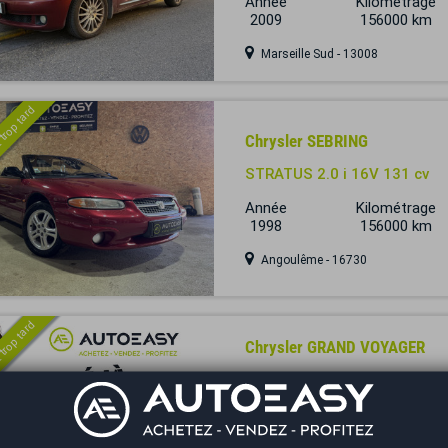
Année
Kilométrage
2009
156000 km
Marseille Sud - 13008
 trop tard
Chrysler SEBRING
STRATUS 2.0 i 16V 131 cv
Année
Kilométrage
1998
156000 km
Angoulême - 16730
 trop tard
Chrysler GRAND VOYAGER
3.8 V6 LIMITED STOW N' GO 
CUIR
Année
Kilométrage