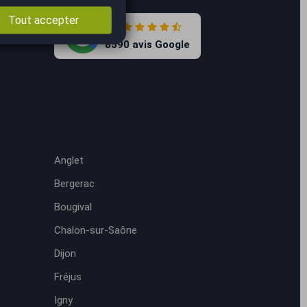
Tout accepter
4.7
8590 avis Google
Anglet
Bergerac
Bougival
Chalon-sur-Saône
Dijon
Fréjus
Igny