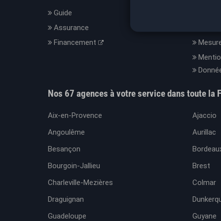
Guide
Le con
Assurance
Nos C
Financement
Mesure
Mentio
Donnée
Nos 67 agences à votre service dans toute la 
Aix-en-Provence
Ajaccio
Angoulême
Aurillac
Besançon
Bordeaux
Bourgoin-Jallieu
Brest
Charleville-Mezières
Colmar
Draguignan
Dunkerq
Guadeloupe
Guyane