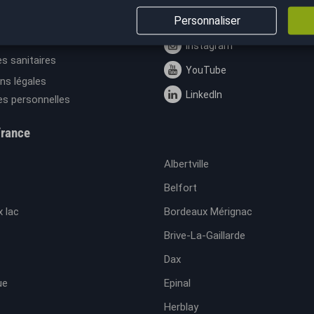
cept
Personnaliser
Facebook
GV
Instagram
s sanitaires
YouTube
ns légales
LinkedIn
s personnelles
France
Albertville
Belfort
 lac
Bordeaux Mérignac
Brive-La-Gaillarde
Dax
ue
Epinal
Herblay