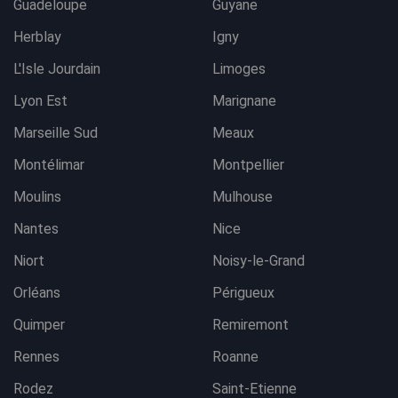
Guadeloupe
Guyane
Herblay
Igny
L'Isle Jourdain
Limoges
Lyon Est
Marignane
Marseille Sud
Meaux
Montélimar
Montpellier
Moulins
Mulhouse
Nantes
Nice
Niort
Noisy-le-Grand
Orléans
Périgueux
Quimper
Remiremont
Rennes
Roanne
Rodez
Saint-Etienne