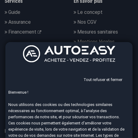
Services
En savoir plus
Guide
Le concept
Assurance
Nos CGV
Financement
Mesures sanitaires
Mentions légales
Données personnelles
Nous suivre
Tout refuser et fermer
Bienvenue !
4.7
Nous utilisons des cookies ou des technologies similaires
nécessaires au fonctionnement optimal, à l'analyse des
8590 avis Google
performances de notre site, et pour sécuriser vos transactions.
Ces cookies nous permettent également d'améliorer votre
expérience de visite, lors de votre navigation et de la validation de
Nos 67 agences à votre service dans toute la France
votre ou de vos demandes sur notre site Internet. Les types de