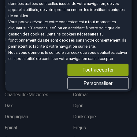
données traitées sont celles issues de votre navigation, de vos
Aix-en-Provence
Ajaccio
appareils utilisés, de votre profil ou encore les identifiants uniques
de cookies.
Albertville
Anglet
Vous pouvez révoquer votre consentement à tout moment en
cliquant sur "Personnaliser" ou en accédant à notre
politique de
Angoulême
Aurillac
gestion des cookies
. Certains cookies nécessaires au
Belfort
Bergerac
fonctionnement du site sont déposés sans votre consentement. Ils
permettent et facilitent votre navigation sur le site.
Besançon
Bordeaux lac
Nous vous donnons le contrôle sur ceux que vous souhaitez activer
et la possibilité de continuer votre navigation sans accepter.
Bordeaux Mérignac
Bougival
Tout accepter
Bourgoin-Jallieu
Brest
Personnaliser
Brive-La-Gaillarde
Chalon-sur-Saône
Charleville-Mezières
Colmar
Dax
Dijon
Draguignan
Dunkerque
Epinal
Fréjus