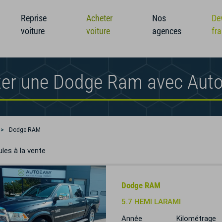
Reprise
Acheter
Nos
De
voiture
voiture
agences
fr
ter une Dodge Ram avec Aut
Dodge RAM
les à la vente
Dodge RAM
5.7 HEMI LARAMI
Année
Kilométrage