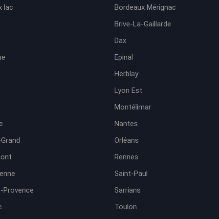
 lac
Bordeaux Mérignac
Brive-La-Gaillarde
Dax
ue
Epinal
Herblay
Lyon Est
Montélimar
e
Nantes
-Grand
Orléans
ont
Rennes
ienne
Saint-Paul
e-Provence
Sarrians
e
Toulon