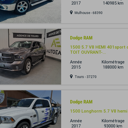
2017
140985 km
Mulhouse - 68390
Dodge RAM
1500 5.7 V8 HEMI 401spor
TOIT OUVRANT-...
Année
Kilométrage
2015
188000 km
Tours - 37270
Dodge RAM
1500 Longhorm 5.7 V8 hemi
Année
Kilométrage
2017
93000 km