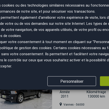
Salon-de-Provence - 13330
s cookies ou des technologies similaires nécessaires au fonctionne
ormances de notre site, et pour sécuriser vos transactions.
 trop tard
permettent également d'améliorer votre expérience de visite, lors d
Dodge RAM
n de votre ou de vos demandes sur notre site Internet. Les types de
1500 CREW CAB 5.7 V8 LIMI
 de votre navigation, de vos appareils utilisés, de votre profil ou enc
ETHANOL / CARTE...
es de cookies.
Année
Kilométrage
uer votre consentement à tout moment en cliquant sur "Personnal
2021
92000 km
politique de gestion des cookies
. Certains cookies nécessaires au
Périgueux - 24750
sans votre consentement. Ils permettent et facilitent votre navigati
le contrôle sur ceux que vous souhaitez activer et la possibilité d
ccepter.
 trop tard
Dodge RAM
1500 V8 5.7 HEMI GPL + CE
Personnaliser
1ERE MAIN -...
Année
Kilométrage
2011
130000 km
Vannes - 56000