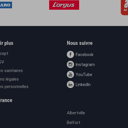
ir plus
Nous suivre
cept
Facebook
GV
Instagram
s sanitaires
YouTube
ns légales
LinkedIn
s personnelles
France
Albertville
Belfort