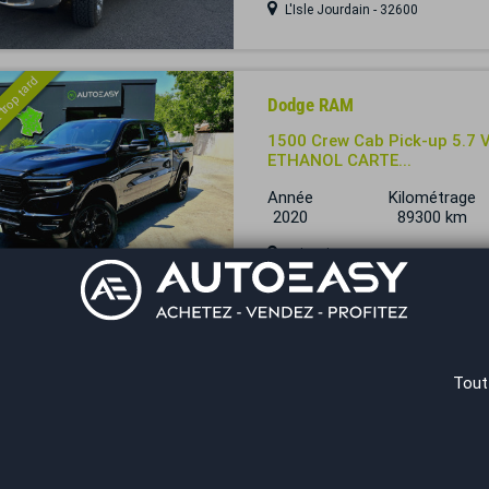
L'Isle Jourdain - 32600
 trop tard
Dodge RAM
1500 Crew Cab Pick-up 5.7 
ETHANOL CARTE...
Année
Kilométrage
2020
89300 km
Salon-de-Provence - 13330
 trop tard
Dodge RAM
1500 Crew Cab Pick-up 5.7 
Tout
ETHANOL CARTE...
Année
Kilométrage
2020
89300 km