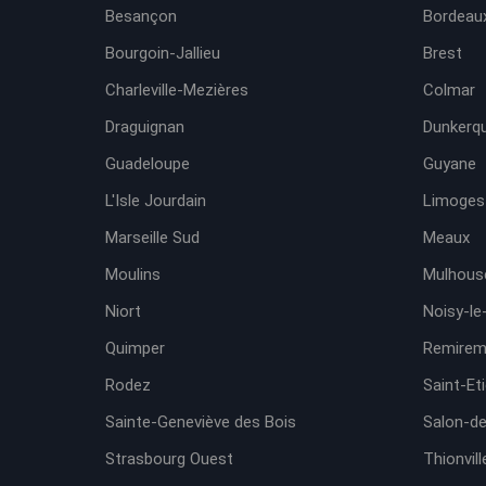
Besançon
Bordeaux
Bourgoin-Jallieu
Brest
Charleville-Mezières
Colmar
Draguignan
Dunkerq
Guadeloupe
Guyane
L'Isle Jourdain
Limoges
Marseille Sud
Meaux
Moulins
Mulhous
Niort
Noisy-le
Quimper
Remirem
Rodez
Saint-Et
Sainte-Geneviève des Bois
Salon-d
Strasbourg Ouest
Thionvill