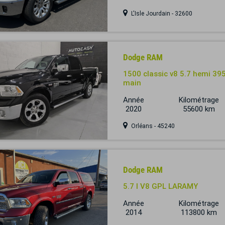
L'Isle Jourdain - 32600
Dodge RAM
1500 classic v8 5.7 hemi 395
main
Année
Kilométrage
2020
55600 km
Orléans - 45240
Dodge RAM
5.7 l V8 GPL LARAMY
Année
Kilométrage
2014
113800 km