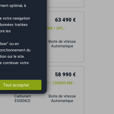
ment optimal, à
e votre navigation
63 490 €
 données traitées
TED PACK SPORT 450ch BVA8 / GPL-
ore les
Carburant
Boite de vitesse
iser" ou en
ESSENCE
Automatique
 fonctionnement du
on sur le site.
e continuer votre
58 990 €
LLULE CAMPER X OVERLAND - 130000 KM -
Tout accepter
Carburant
Boite de vitesse
ESSENCE
Automatique