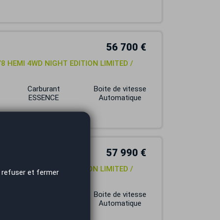
56 700 €
V8 HEMI 4WD NIGHT EDITION LIMITED /
Carburant
Boite de vitesse
ESSENCE
Automatique
57 990 €
V8 HEMI 4WD NIGHT EDITION LIMITED /
 refuser et fermer
Carburant
Boite de vitesse
ESSENCE
Automatique