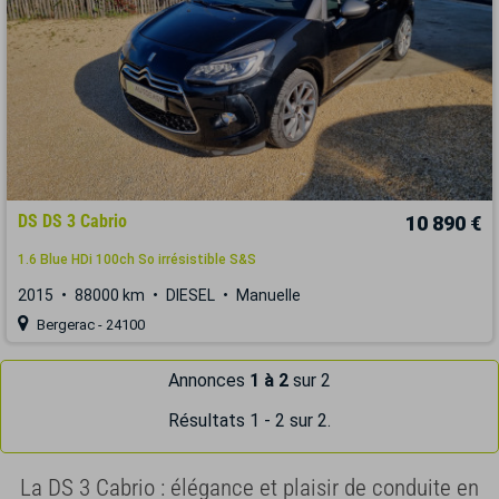
DS DS 3 Cabrio
10 890 €
1.6 Blue HDi 100ch So irrésistible S&S
2015
88000 km
DIESEL
Manuelle
Bergerac - 24100
Annonces
1 à 2
sur 2
Résultats 1 - 2 sur 2.
La DS 3 Cabrio : élégance et plaisir de conduite en