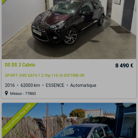
DS DS 3 Cabrio
8 490 €
SPORT CHIC EAT6 1.2 thp 110 ch DISTRIB OK
2016
62000 km
ESSENCE
Automatique
Meaux - 77860
Vous arrivez trop tard