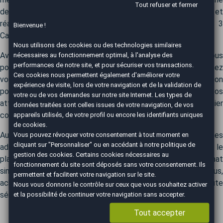
Tout refuser et fermer
de véhicules neufs 0 km. Profitez de réductions jusqu'à 30 % et
réalisez des économies significatives sur votre future DS 3
Bienvenue !
Cabrio.
Nous utilisons des cookies ou des technologies similaires
nécessaires au fonctionnement optimal, à l'analyse des
Avec une soixantaine d'agences sur toute la France, vous
performances de notre site, et pour sécuriser vos transactions.
pouvez être sûr de trouver une agence AutoEasy près de chez
Ces cookies nous permettent également d'améliorer votre
vous.Nos experts automobiles vous guideront avec précision
expérience de visite, lors de votre navigation et de la validation de
pour identifier le modèle DS 3 Cabrio idéalement adapté à vos
votre ou de vos demandes sur notre site Internet. Les types de
attentes. Notre accompagnement est intégral, du premier
données traitées sont celles issues de votre navigation, de vos
appareils utilisés, de votre profil ou encore les identifiants uniques
conseil jusqu'à la finalisation de votre projet.
de cookies.
Vous pouvez révoquer votre consentement à tout moment en
AutoEasy prend en charge la totalité des démarches
cliquant sur "Personnaliser" ou en accédant à notre
politique de
administratives, vous permettant de vous concentrer sur le
gestion des cookies
. Certains cookies nécessaires au
plaisir de votre nouvelle DS 3 Cabrio. Une expérience d'achat
fonctionnement du site sont déposés sans votre consentement. Ils
simplifiée et sans complications. Alors, n'attendez plus,
permettent et facilitent votre navigation sur le site.
achetez votre nouvelle voiture DS 3 Cabrio garantie en toute
Nous vous donnons le contrôle sur ceux que vous souhaitez activer
et la possibilité de continuer votre navigation sans accepter.
sérénité avec AutoEasy.
Tout accepter
Envisagez-vous de vendre votre DS 3 Cabrio ?