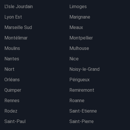
L'Isle Jourdain
Limoges
Lyon Est
Marignane
Marseille Sud
Meaux
Montélimar
Montpellier
Moulins
Mulhouse
Nantes
Nice
Niort
Noisy-le-Grand
Orléans
Périgueux
Quimper
Remiremont
Rennes
Roanne
Rodez
Saint-Etienne
Saint-Paul
Saint-Pierre