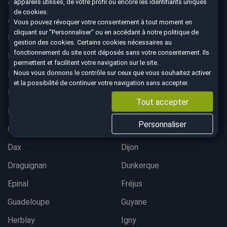
Albertville
Anglet
appareils utilisés, de votre profil ou encore les identifiants uniques
de cookies.
Angoulême
Aurillac
Vous pouvez révoquer votre consentement à tout moment en
cliquant sur "Personnaliser" ou en accédant à notre
politique de
Belfort
Bergerac
gestion des cookies
. Certains cookies nécessaires au
fonctionnement du site sont déposés sans votre consentement. Ils
Besançon
Bordeaux lac
permettent et facilitent votre navigation sur le site.
Nous vous donnons le contrôle sur ceux que vous souhaitez activer
Bordeaux Mérignac
Bougival
et la possibilité de continuer votre navigation sans accepter.
Bourgoin-Jallieu
Brest
Tout accepter
Brive-La-Gaillarde
Chalon-sur-Saône
Personnaliser
Charleville-Mezières
Colmar
Dax
Dijon
Draguignan
Dunkerque
Epinal
Fréjus
Guadeloupe
Guyane
Herblay
Igny