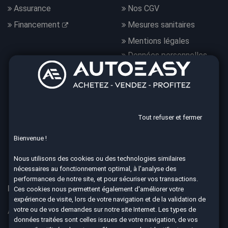
Assurance
Nos CGV
Financement
Mesures sanitaires
Mentions légales
Données personnelles
Nous suivre
Tout refuser et fermer
Bienvenue !
4.7
8590 avis Google
Nous utilisons des cookies ou des technologies similaires
nécessaires au fonctionnement optimal, à l'analyse des
performances de notre site, et pour sécuriser vos transactions.
Nos 67 agences à votre service dans toute la France
Ces cookies nous permettent également d'améliorer votre
expérience de visite, lors de votre navigation et de la validation de
votre ou de vos demandes sur notre site Internet. Les types de
Aix-en-Provence
Ajaccio
données traitées sont celles issues de votre navigation, de vos