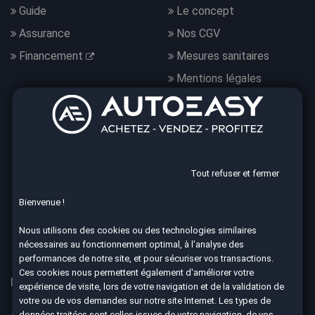
Guide
Le concept
Assurance
Nos CGV
Financement
Mesures sanitaires
Mentions légales
Données personnelles
Nous suivre
Tout refuser et fermer
Bienvenue !
4.7
Nous utilisons des cookies ou des technologies similaires
8590 avis Google
nécessaires au fonctionnement optimal, à l'analyse des
performances de notre site, et pour sécuriser vos transactions.
Ces cookies nous permettent également d'améliorer votre
Nos 67 agences à votre service dans toute la France
expérience de visite, lors de votre navigation et de la validation de
votre ou de vos demandes sur notre site Internet. Les types de
Aix-en-Provence
Ajaccio
données traitées sont celles issues de votre navigation, de vos