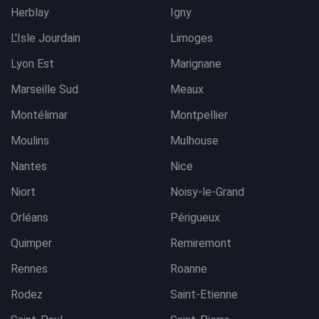
Herblay
Igny
L'Isle Jourdain
Limoges
Lyon Est
Marignane
Marseille Sud
Meaux
Montélimar
Montpellier
Moulins
Mulhouse
Nantes
Nice
Niort
Noisy-le-Grand
Orléans
Périgueux
Quimper
Remiremont
Rennes
Roanne
Rodez
Saint-Etienne