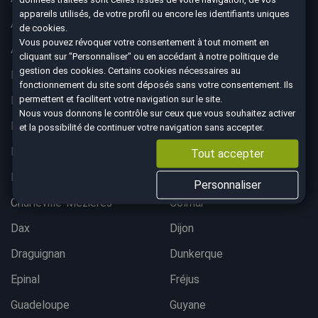
appareils utilisés, de votre profil ou encore les identifiants uniques
Albertville
Anglet
de cookies.
Vous pouvez révoquer votre consentement à tout moment en
Angoulême
Aurillac
cliquant sur "Personnaliser" ou en accédant à notre
politique de
gestion des cookies
. Certains cookies nécessaires au
Belfort
Bergerac
fonctionnement du site sont déposés sans votre consentement. Ils
permettent et facilitent votre navigation sur le site.
Besançon
Bordeaux lac
Nous vous donnons le contrôle sur ceux que vous souhaitez activer
Bordeaux Mérignac
Bougival
et la possibilité de continuer votre navigation sans accepter.
Bourgoin-Jallieu
Brest
Tout accepter
Brive-La-Gaillarde
Chalon-sur-Saône
Personnaliser
Charleville-Mezières
Colmar
Dax
Dijon
Draguignan
Dunkerque
Epinal
Fréjus
Guadeloupe
Guyane