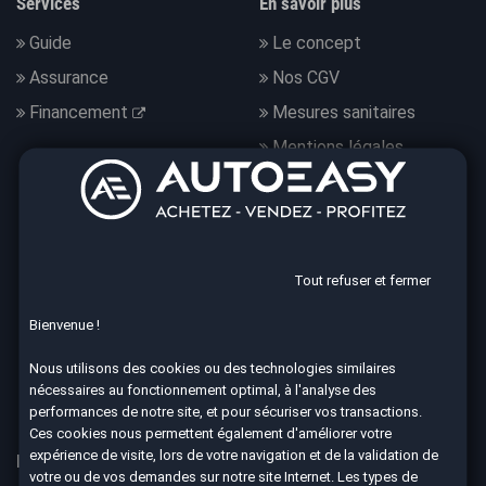
Services
En savoir plus
Guide
Le concept
Assurance
Nos CGV
Financement
Mesures sanitaires
Mentions légales
Données personnelles
Nous suivre
Tout refuser et fermer
Bienvenue !
4.7
Nous utilisons des cookies ou des technologies similaires
nécessaires au fonctionnement optimal, à l'analyse des
8590 avis Google
performances de notre site, et pour sécuriser vos transactions.
Ces cookies nous permettent également d'améliorer votre
expérience de visite, lors de votre navigation et de la validation de
Nos 67 agences à votre service dans toute la France
votre ou de vos demandes sur notre site Internet. Les types de