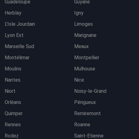
Guadeloupe
Guyane
Herblay
Igny
L'Isle Jourdain
Limoges
Lyon Est
Marignane
Marseille Sud
Meaux
Montélimar
Montpellier
Moulins
Mulhouse
Nantes
Nice
Niort
Noisy-le-Grand
Orléans
Périgueux
Quimper
Remiremont
Rennes
Roanne
Rodez
Saint-Etienne