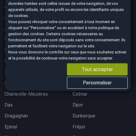
données traitées sont celles issues de votre navigation, de vos
Aix-en-Provence
Ajaccio
appareils utilisés, de votre profil ou encore les identifiants uniques
de cookies.
Albertville
Anglet
Vous pouvez révoquer votre consentement à tout moment en
cliquant sur "Personnaliser" ou en accédant à notre
politique de
Angoulême
Aurillac
gestion des cookies
. Certains cookies nécessaires au
Belfort
Bergerac
fonctionnement du site sont déposés sans votre consentement. Ils
permettent et facilitent votre navigation sur le site.
Besançon
Bordeaux lac
Nous vous donnons le contrôle sur ceux que vous souhaitez activer
et la possibilité de continuer votre navigation sans accepter.
Bordeaux Mérignac
Bougival
Tout accepter
Bourgoin-Jallieu
Brest
Personnaliser
Brive-La-Gaillarde
Chalon-sur-Saône
Charleville-Mezières
Colmar
Dax
Dijon
Draguignan
Dunkerque
Epinal
Fréjus