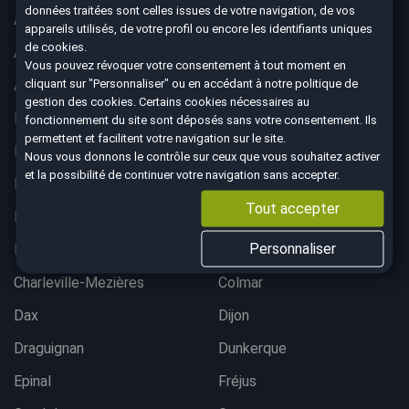
données traitées sont celles issues de votre navigation, de vos
Aix-en-Provence
Ajaccio
appareils utilisés, de votre profil ou encore les identifiants uniques
de cookies.
Albertville
Anglet
Vous pouvez révoquer votre consentement à tout moment en
cliquant sur "Personnaliser" ou en accédant à notre
politique de
Angoulême
Aurillac
gestion des cookies
. Certains cookies nécessaires au
Belfort
Bergerac
fonctionnement du site sont déposés sans votre consentement. Ils
permettent et facilitent votre navigation sur le site.
Besançon
Bordeaux lac
Nous vous donnons le contrôle sur ceux que vous souhaitez activer
et la possibilité de continuer votre navigation sans accepter.
Bordeaux Mérignac
Bougival
Tout accepter
Bourgoin-Jallieu
Brest
Personnaliser
Brive-La-Gaillarde
Chalon-sur-Saône
Charleville-Mezières
Colmar
Dax
Dijon
Draguignan
Dunkerque
Epinal
Fréjus