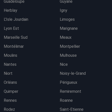
Guadeloupe
Guyane
Herblay
Igny
L'Isle Jourdain
Limoges
Lyon Est
Marignane
Marseille Sud
Meaux
Montélimar
Montpellier
Moulins
Mulhouse
Nantes
Nice
Niort
Noisy-le-Grand
Orléans
Périgueux
Quimper
Remiremont
Rennes
Roanne
Rodez
Saint-Etienne