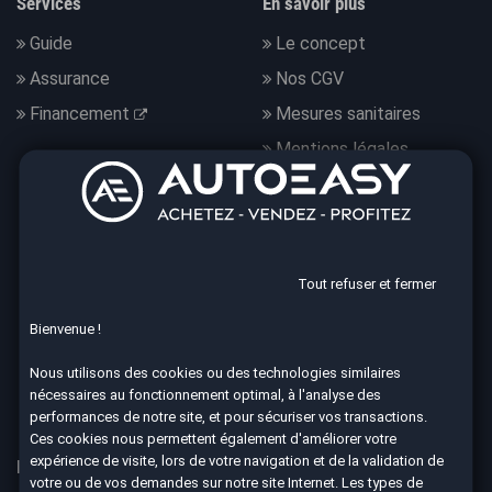
Services
En savoir plus
Guide
Le concept
Assurance
Nos CGV
Financement
Mesures sanitaires
Mentions légales
Données personnelles
Nous suivre
Tout refuser et fermer
Bienvenue !
4.7
Nous utilisons des cookies ou des technologies similaires
nécessaires au fonctionnement optimal, à l'analyse des
8590 avis Google
performances de notre site, et pour sécuriser vos transactions.
Ces cookies nous permettent également d'améliorer votre
expérience de visite, lors de votre navigation et de la validation de
Nos 67 agences à votre service dans toute la France
votre ou de vos demandes sur notre site Internet. Les types de