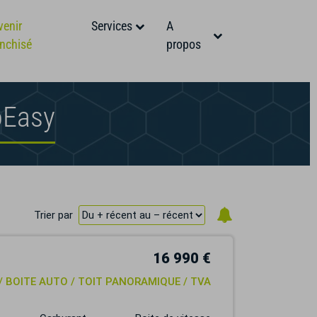
venir
Services
A
anchisé
propos
oEasy
Trier par
16 990 €
 / BOITE AUTO / TOIT PANORAMIQUE / TVA