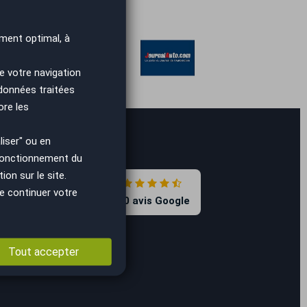
ment optimal, à
e votre navigation
 données traitées
ore les
iser" ou en
 fonctionnement du
on sur le site.
4.7
e continuer votre
8590 avis Google
Tout accepter