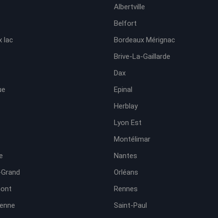
Albertville
Belfort
 lac
Bordeaux Mérignac
Brive-La-Gaillarde
Dax
ue
Epinal
Herblay
Lyon Est
Montélimar
e
Nantes
-Grand
Orléans
ont
Rennes
ienne
Saint-Paul