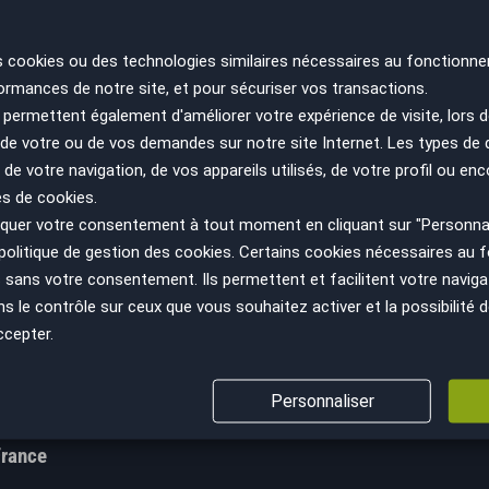
s cookies ou des technologies similaires nécessaires au fonctionne
ormances de notre site, et pour sécuriser vos transactions.
permettent également d'améliorer votre expérience de visite, lors d
n de votre ou de vos demandes sur notre site Internet. Les types de
 de votre navigation, de vos appareils utilisés, de votre profil ou enc
es de cookies.
uer votre consentement à tout moment en cliquant sur "Personnal
ir plus
Nous suivre
politique de gestion des cookies
. Certains cookies nécessaires au
cept
sans votre consentement. Ils permettent et facilitent votre navigati
Facebook
le contrôle sur ceux que vous souhaitez activer et la possibilité d
GV
Instagram
ccepter.
s sanitaires
YouTube
ns légales
LinkedIn
Personnaliser
s personnelles
France