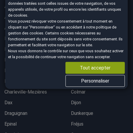
données traitées sont celles issues de votre navigation, de vos
Aix-en-Provence
Ajaccio
appareils utilisés, de votre profil ou encore les identifiants uniques
de cookies.
Albertville
Anglet
Vous pouvez révoquer votre consentement à tout moment en
cliquant sur "Personnaliser" ou en accédant à notre
politique de
Angoulême
Aurillac
gestion des cookies
. Certains cookies nécessaires au
Belfort
Bergerac
fonctionnement du site sont déposés sans votre consentement. Ils
permettent et facilitent votre navigation sur le site.
Besançon
Bordeaux lac
Nous vous donnons le contrôle sur ceux que vous souhaitez activer
et la possibilité de continuer votre navigation sans accepter.
Bordeaux Mérignac
Bougival
Tout accepter
Bourgoin-Jallieu
Brest
Personnaliser
Brive-La-Gaillarde
Chalon-sur-Saône
Charleville-Mezières
Colmar
Dax
Dijon
Draguignan
Dunkerque
Epinal
Fréjus