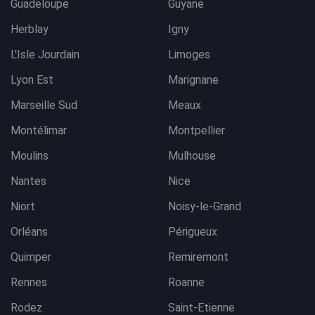
Guadeloupe
Guyane
Herblay
Igny
L'Isle Jourdain
Limoges
Lyon Est
Marignane
Marseille Sud
Meaux
Montélimar
Montpellier
Moulins
Mulhouse
Nantes
Nice
Niort
Noisy-le-Grand
Orléans
Périgueux
Quimper
Remiremont
Rennes
Roanne
Rodez
Saint-Etienne