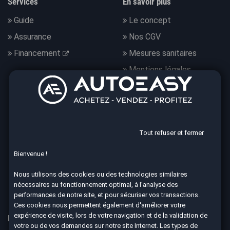
Services
En savoir plus
Guide
Le concept
Assurance
Nos CGV
Financement
Mesures sanitaires
Mentions légales
Données personnelles
Nous suivre
Tout refuser et fermer
Bienvenue !
4.7
Nous utilisons des cookies ou des technologies similaires
nécessaires au fonctionnement optimal, à l'analyse des
8590 avis Google
performances de notre site, et pour sécuriser vos transactions.
Ces cookies nous permettent également d'améliorer votre
expérience de visite, lors de votre navigation et de la validation de
Nos 67 agences à votre service dans toute la France
votre ou de vos demandes sur notre site Internet. Les types de