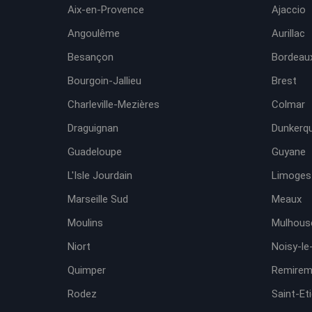
Aix-en-Provence
Ajaccio
Angoulême
Aurillac
Besançon
Bordeaux
Bourgoin-Jallieu
Brest
Charleville-Mezières
Colmar
Draguignan
Dunkerq
Guadeloupe
Guyane
L'Isle Jourdain
Limoges
Marseille Sud
Meaux
Moulins
Mulhous
Niort
Noisy-le
Quimper
Remirem
Rodez
Saint-Et