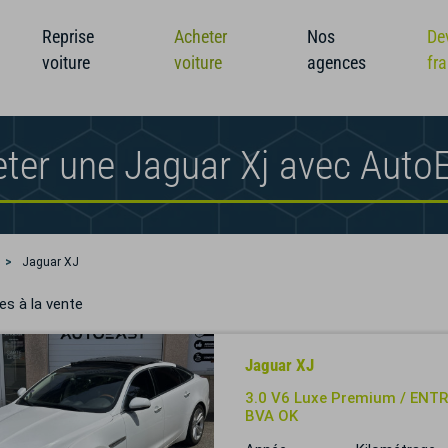
Reprise
Acheter
Nos
De
voiture
voiture
agences
fr
ter une Jaguar Xj avec Auto
Jaguar XJ
es à la vente
Jaguar XJ
3.0 V6 Luxe Premium / ENT
BVA OK