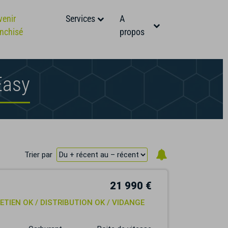
venir
Services
A
anchisé
propos
Easy
Trier par
21 990 €
RETIEN OK / DISTRIBUTION OK / VIDANGE