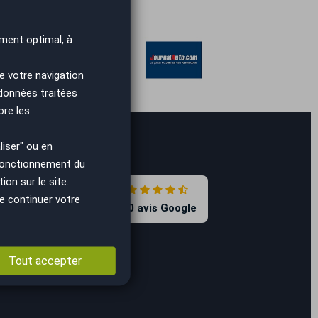
ment optimal, à
e votre navigation
 données traitées
ore les
iser" ou en
 fonctionnement du
on sur le site.
4.7
e continuer votre
8590 avis Google
Tout accepter