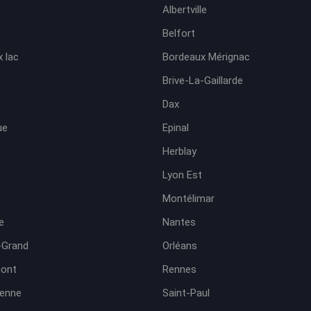
Albertville
Belfort
 lac
Bordeaux Mérignac
Brive-La-Gaillarde
Dax
ue
Epinal
Herblay
Lyon Est
Montélimar
e
Nantes
-Grand
Orléans
ont
Rennes
ienne
Saint-Paul