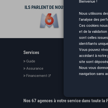
Bienvenue !
ILS PARLENT DE NOUS
Nous utilisons de
l'analyse des perf
Ces cookies nous 
et de la validatio
sont celles issues
identifiants uniqu
Vous pouvez révoq
Services
En savo
accédant à notre
Guide
Le con
site sont déposés 
Nous vous donnons 
Assurance
Nos C
navigation sans a
Financement
Mesure
Mentio
Donnée
Nos 67 agences à votre service dans toute la 