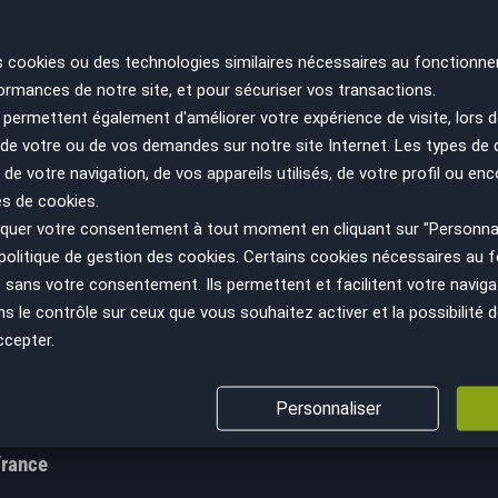
s cookies ou des technologies similaires nécessaires au fonctionne
ormances de notre site, et pour sécuriser vos transactions.
permettent également d'améliorer votre expérience de visite, lors d
n de votre ou de vos demandes sur notre site Internet. Les types de
 de votre navigation, de vos appareils utilisés, de votre profil ou enc
es de cookies.
uer votre consentement à tout moment en cliquant sur "Personnal
ir plus
Nous suivre
politique de gestion des cookies
. Certains cookies nécessaires au
cept
sans votre consentement. Ils permettent et facilitent votre navigati
Facebook
le contrôle sur ceux que vous souhaitez activer et la possibilité d
GV
Instagram
ccepter.
s sanitaires
YouTube
ns légales
LinkedIn
Personnaliser
s personnelles
France