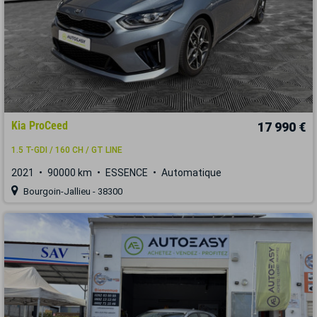
Kia ProCeed
17 990 €
1.5 T-GDI / 160 CH / GT LINE
2021
90000 km
ESSENCE
Automatique
Bourgoin-Jallieu - 38300