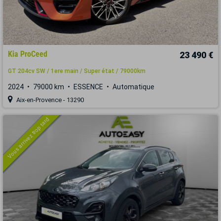
Kia ProCeed
23 490 €
GT 204cv SW / 1ere main / Super état / 79000km
2024
79000 km
ESSENCE
Automatique
Aix-en-Provence - 13290
Vous arrivez trop tard