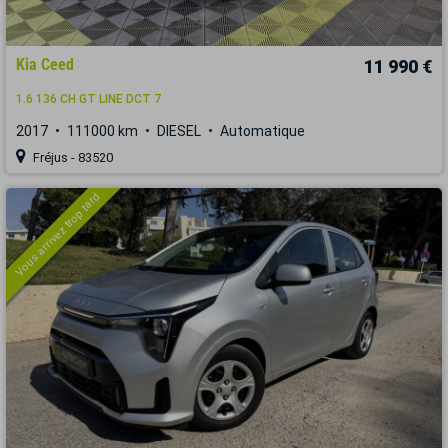
Kia Ceed
11 990 €
1.6 136 CH GT LINE DCT 7
2017
111000 km
DIESEL
Automatique
Fréjus - 83520
Vous arrivez trop tard