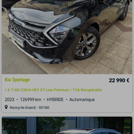
Kia Sportage
22 990 €
1.6 T-GDi 230ch HEV GT-Line Premium / TVA Récupérable
2023
126999 km
HYBRIDE
Automatique
Noisy-le-Grand - 93160