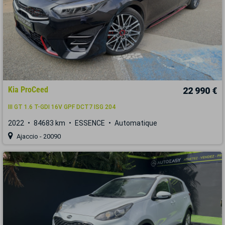
Kia ProCeed
22 990 €
III GT 1.6 T-GDI 16V GPF DCT7 ISG 204
2022
84683 km
ESSENCE
Automatique
Ajaccio - 20090