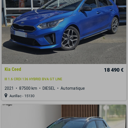
Kia Ceed
18 490 €
III 1.6 CRDI 136 HYBRID BVA GT LINE
2021
87500 km
DIESEL
Automatique
Aurillac - 15130