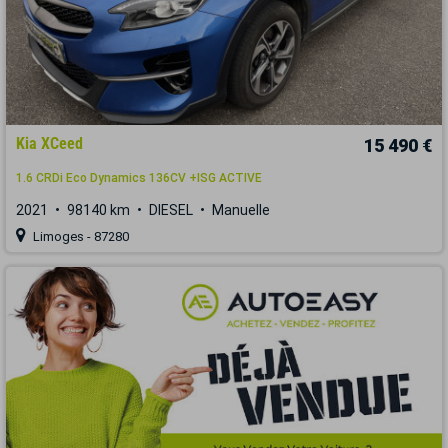
Kia XCeed
15 490 €
1.6 CRDi Eco Dynamics 136CV +ISG ACTIVE
2021
98140 km
DIESEL
Manuelle
Limoges - 87280