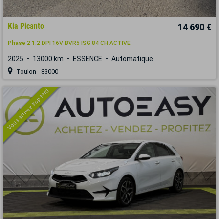
Kia Picanto
14 690 €
Phase 2 1.2 DPI 16V BVR5 ISG 84 CH ACTIVE
2025
13000 km
ESSENCE
Automatique
Toulon - 83000
Vous arrivez trop tard