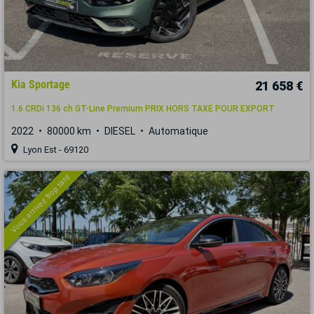
Kia Sportage
21 658 €
1.6 CRDi 136 ch GT-Line Premium PRIX HORS TAXE POUR EXPORT
2022
80000 km
DIESEL
Automatique
Lyon Est - 69120
Vous arrivez trop tard