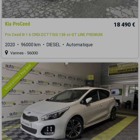
Kia ProCeed
18 490 €
Pro Ceed III 1.6 CRDi DCT7 ISG 136 cv GT LINE PRENIUM
2020
96000 km
DIESEL
Automatique
Vannes - 56000
Vous arrivez trop tard