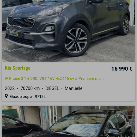
Kia Sportage
16 990 €
IV Phase 2 1.6 CRDi VGT 16V 4x2 115 cv // Première main
2022
70700 km
DIESEL
Manuelle
Guadeloupe - 97122