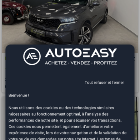
Kia SORENTO
34 990 €
1.6 T-GDi 16V GPF 265 Plug in Hybrid AWD BVA6 (7pl) Premium
2022
89049 km
HYBRIDE RECHARGEABLE
Automatique
Tout refuser et fermer
Montélimar - 26740
Bienvenue !
Nous utilisons des cookies ou des technologies similaires
nécessaires au fonctionnement optimal, à l'analyse des
performances de notre site, et pour sécuriser vos transactions.
Ces cookies nous permettent également d'améliorer votre
expérience de visite, lors de votre navigation et de la validation de
votre ou de vos demandes sur notre site Internet. Les types de