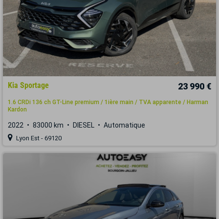
Kia Sportage
23 990 €
1.6 CRDi 136 ch GT-Line premium / 1ière main / TVA apparente / Harman
Kardon
2022
83000 km
DIESEL
Automatique
Lyon Est - 69120