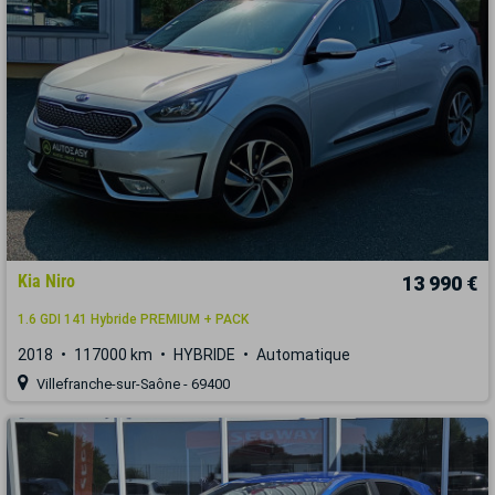
Kia Niro
13 990 €
1.6 GDI 141 Hybride PREMIUM + PACK
2018
117000 km
HYBRIDE
Automatique
Villefranche-sur-Saône - 69400