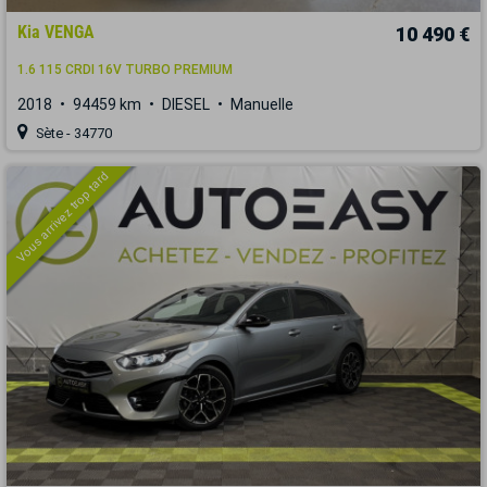
Kia VENGA
10 490 €
1.6 115 CRDI 16V TURBO PREMIUM
2018
94459 km
DIESEL
Manuelle
Sète - 34770
Vous arrivez trop tard