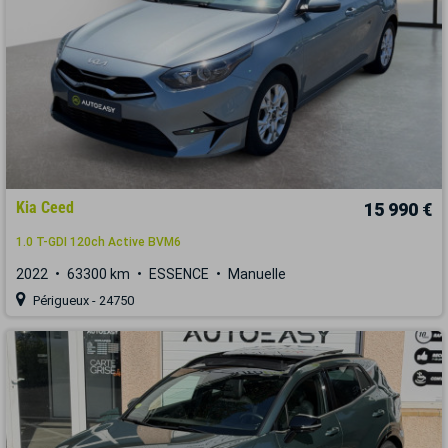
Kia Ceed
15 990 €
1.0 T-GDI 120ch Active BVM6
2022
63300 km
ESSENCE
Manuelle
Périgueux - 24750