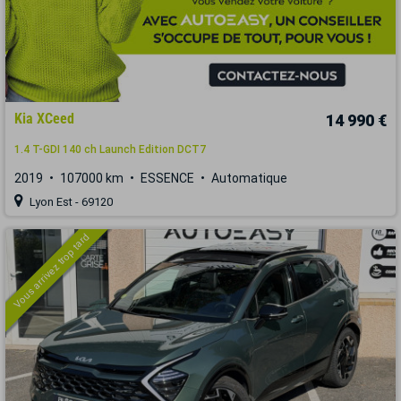
Kia XCeed
14 990 €
1.4 T-GDI 140 ch Launch Edition DCT7
2019
107000 km
ESSENCE
Automatique
Lyon Est - 69120
Vous arrivez trop tard