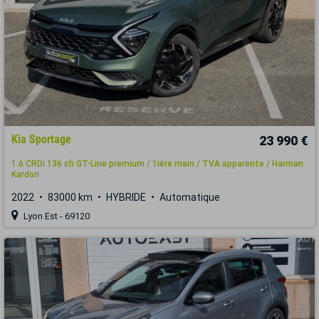
Kia Sportage
23 990 €
1.6 CRDi 136 ch GT-Line premium / 1ière main / TVA apparente / Harman
Kardon
2022
83000 km
HYBRIDE
Automatique
Lyon Est - 69120