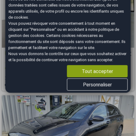
données traitées sont celles issues de votre navigation, de vos
appareils utilisés, de votre profil ou encore les identifiants uniques
de cookies.
Vous pouvez révoquer votre consentement à tout moment en
cliquant sur "Personnaliser" ou en accédant à notre
politique de
gestion des cookies
. Certains cookies nécessaires au
fonctionnement du site sont déposés sans votre consentement. Ils
permettent et facilitent votre navigation sur le site.
Kia Sportage
21 490 €
Nous vous donnons le contrôle sur ceux que vous souhaitez activer
et la possibilité de continuer votre navigation sans accepter.
1.6 CRDi 136ch MHEV Active Boîte Auto 4x2 / GARANTIE
CONSTRUCTEUR
Tout accepter
2024
93073 km
DIESEL
Automatique
Personnaliser
Périgueux - 24750