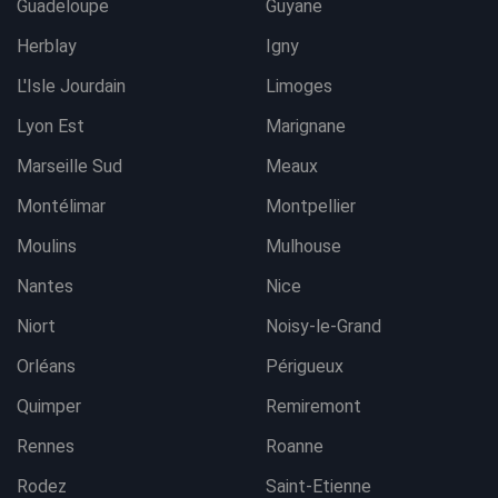
Guadeloupe
Guyane
Herblay
Igny
L'Isle Jourdain
Limoges
Lyon Est
Marignane
Marseille Sud
Meaux
Montélimar
Montpellier
Moulins
Mulhouse
Nantes
Nice
Niort
Noisy-le-Grand
Orléans
Périgueux
Quimper
Remiremont
Rennes
Roanne
Rodez
Saint-Etienne