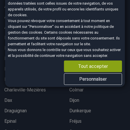
données traitées sont celles issues de votre navigation, de vos
Aix-en-Provence
Ajaccio
appareils utilisés, de votre profil ou encore les identifiants uniques
de cookies.
Albertville
Anglet
Vous pouvez révoquer votre consentement à tout moment en
cliquant sur "Personnaliser" ou en accédant à notre
politique de
Angoulême
Aurillac
gestion des cookies
. Certains cookies nécessaires au
Belfort
Bergerac
fonctionnement du site sont déposés sans votre consentement. Ils
permettent et facilitent votre navigation sur le site.
Besançon
Bordeaux lac
Nous vous donnons le contrôle sur ceux que vous souhaitez activer
et la possibilité de continuer votre navigation sans accepter.
Bordeaux Mérignac
Bougival
Tout accepter
Bourgoin-Jallieu
Brest
Personnaliser
Brive-La-Gaillarde
Chalon-sur-Saône
Charleville-Mezières
Colmar
Dax
Dijon
Draguignan
Dunkerque
Epinal
Fréjus