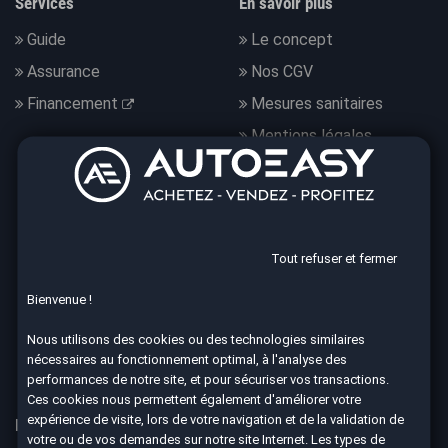
Services
En savoir plus
Guide
Le concept
Assurance
Nos CGV
Financement
Mesures sanitaires
Mentions légales
Données personnelles
Nous suivre
Tout refuser et fermer
Bienvenue !
4.7
Nous utilisons des cookies ou des technologies similaires
nécessaires au fonctionnement optimal, à l'analyse des
8590 avis Google
performances de notre site, et pour sécuriser vos transactions.
Ces cookies nous permettent également d'améliorer votre
expérience de visite, lors de votre navigation et de la validation de
Nos 67 agences à votre service dans toute la France
votre ou de vos demandes sur notre site Internet. Les types de