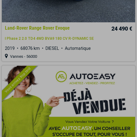
Land-Rover Range Rover Evoque
24 490 €
I Phase 2 2.0 TD4 4WD BVA9 180 CV R-DYNAMIC SE
2019
68076 km
DIESEL
Automatique
Vannes - 56000
Vous arrivez trop tard