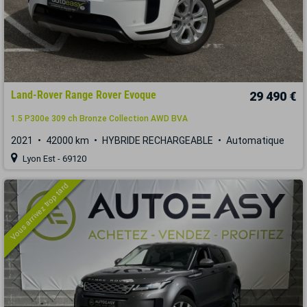
Land-Rover Range Rover Evoque
29 490 €
1.5 P300e 309 ch Bronze Collection AWD BVA
2021
42000 km
HYBRIDE RECHARGEABLE
Automatique
Lyon Est - 69120
Vous arrivez trop tard