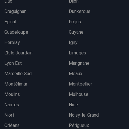
Dax
Dijon
Draguignan
Dunkerque
Epinal
Fréjus
Guadeloupe
Guyane
Herblay
Igny
L'Isle Jourdain
Limoges
Lyon Est
Marignane
Marseille Sud
Meaux
Montélimar
Montpellier
Moulins
Mulhouse
Nantes
Nice
Niort
Noisy-le-Grand
Orléans
Périgueux