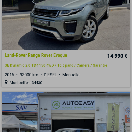
Land-Rover Range Rover Evoque
14 990 €
SE Dynamic 2.0 TD4 150 4WD / Toit pano / Camera / Garantie
2016
93000 km
DIESEL
Manuelle
Montpellier - 34430