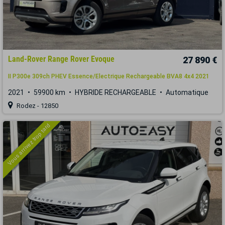
Land-Rover Range Rover Evoque
27 890 €
II P300e 309ch PHEV Essence/Electrique Rechargeable BVA8 4x4 2021
2021
59900 km
HYBRIDE RECHARGEABLE
Automatique
Rodez - 12850
Vous arrivez trop tard