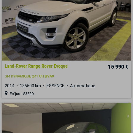
Land-Rover Range Rover Evoque
15 990 €
SI4 DYNAMIQUE 241 CH BVA9
2014
135500 km
ESSENCE
Automatique
Fréjus - 83520