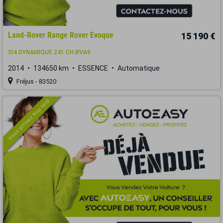
Land-Rover Range Rover Evoque
15 190 €
SI4 DYNAMIQUE 241 CH BVA9
2014
134650 km
ESSENCE
Automatique
Fréjus - 83520
Vous arrivez trop tard