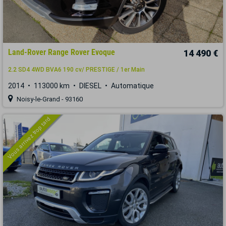
Land-Rover Range Rover Evoque
14 490 €
2.2 SD4 4WD BVA6 190 cv/ PRESTIGE / 1er Main
2014
113000 km
DIESEL
Automatique
Noisy-le-Grand - 93160
Vous arrivez trop tard