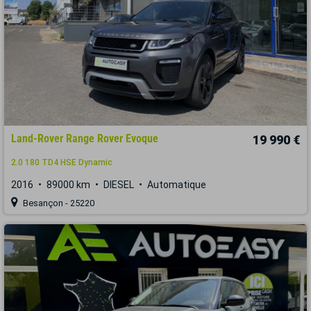
Land-Rover Range Rover Evoque
19 990 €
2.0 180 TD4 HSE Dynamic
2016
89000 km
DIESEL
Automatique
Besançon - 25220