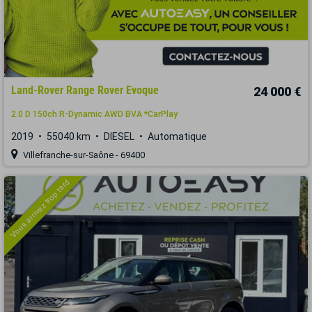
Land-Rover Range Rover Evoque
24 000 €
2.0 D 150ch R-Dynamic AWD BVA *CarPlay
2019
55040 km
DIESEL
Automatique
Villefranche-sur-Saône - 69400
Vous arrivez trop tard