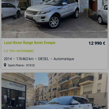
Land-Rover Range Rover Evoque
12 990 €
2.2 TD4 150 DYNAMIC
2014
176462 km
DIESEL
Automatique
Saint-Pierre - 97410