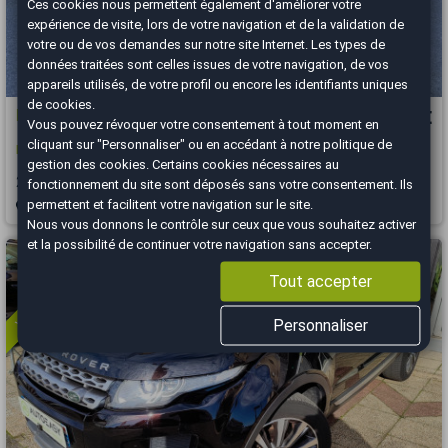
Ces cookies nous permettent également d'améliorer votre
expérience de visite, lors de votre navigation et de la validation de
votre ou de vos demandes sur notre site Internet. Les types de
données traitées sont celles issues de votre navigation, de vos
appareils utilisés, de votre profil ou encore les identifiants uniques
de cookies.
Land-Rover Range Rover Evoque
12 990 €
Vous pouvez révoquer votre consentement à tout moment en
cliquant sur "Personnaliser" ou en accédant à notre
politique de
I 2.2 SD4 16V DPF 4WD BVA6 190 cv Boîte auto PRESTIGE
gestion des cookies
. Certains cookies nécessaires au
2012
160000 km
DIESEL
Automatique
fonctionnement du site sont déposés sans votre consentement. Ils
permettent et facilitent votre navigation sur le site.
Vannes - 56000
Nous vous donnons le contrôle sur ceux que vous souhaitez activer
et la possibilité de continuer votre navigation sans accepter.
Vous arrivez trop tard
Tout accepter
Personnaliser