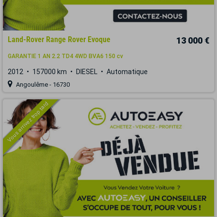
Land-Rover Range Rover Evoque
13 000 €
GARANTIE 1 AN 2.2 TD4 4WD BVA6 150 cv
2012
157000 km
DIESEL
Automatique
Angoulême - 16730
Vous arrivez trop tard