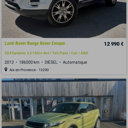
Land-Rover Range Rover Evoque
12 990 €
SD4 Dynamic 2.2 190cv 4x4 / Toit Pano / Cuir / AWD
2013
186000 km
DIESEL
Automatique
Aix-en-Provence - 13290