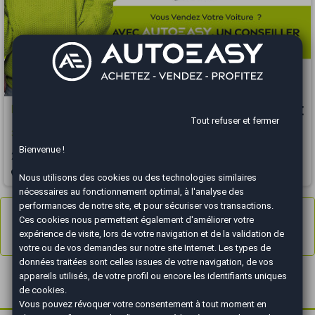
Land-Rover Range Rover Sport
81 298 €
Tout refuser et fermer
3.0 P440e 440 ch PHEV Dynamic HSE Financement possible
Bienvenue !
2023
102900 km
HYBRIDE RECHARGEABLE
Automatique
Sainte-Geneviève des Bois - 91700
Nous utilisons des cookies ou des technologies similaires
nécessaires au fonctionnement optimal, à l'analyse des
performances de notre site, et pour sécuriser vos transactions.
Annonces
1 à 8
sur 8
Ces cookies nous permettent également d'améliorer votre
expérience de visite, lors de votre navigation et de la validation de
Résultats 1 - 8 sur 8.
votre ou de vos demandes sur notre site Internet. Les types de
données traitées sont celles issues de votre navigation, de vos
Le Range Rover Sport : le SUV premium au
appareils utilisés, de votre profil ou encore les identifiants uniques
de cookies.
tempérament sportif
Vous pouvez révoquer votre consentement à tout moment en