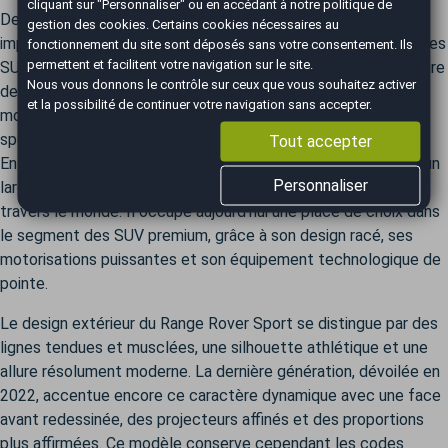
cliquant sur "Personnaliser" ou en accédant à notre
politique de
Depuis son lancement en 2005, le Range Rover Sport s'est
gestion des cookies
. Certains cookies nécessaires au
imposé comme une référence incontournable dans l’univers des
fonctionnement du site sont déposés sans votre consentement. Ils
permettent et facilitent votre navigation sur le site.
SUV haut de gamme. Conçu pour allier le raffinement légendaire
Nous vous donnons le contrôle sur ceux que vous souhaitez activer
de la marque britannique à des performances dynamiques, ce
et la possibilité de continuer votre navigation sans accepter.
modèle s’adresse aux conducteurs en quête de luxe et de
sportivité, sans compromis sur les capacités tout-terrain.
Tout accepter
En près de 20 ans de carrière, le Range Rover Sport a séduit un
Personnaliser
large public, avec plus de 900 000 exemplaires écoulés à
travers le monde. Il occupe aujourd’hui une place de choix dans
le segment des SUV premium, grâce à son design racé, ses
motorisations puissantes et son équipement technologique de
pointe.
Le design extérieur du Range Rover Sport se distingue par des
lignes tendues et musclées, une silhouette athlétique et une
allure résolument moderne. La dernière génération, dévoilée en
2022, accentue encore ce caractère dynamique avec une face
avant redessinée, des projecteurs affinés et des proportions
plus affirmées. Ce modèle conserve cependant les codes