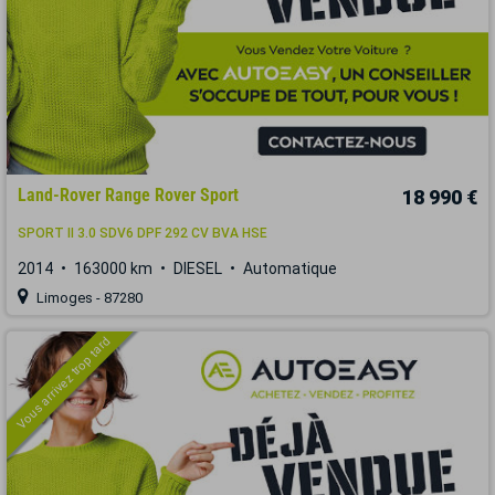
Land-Rover Range Rover Sport
18 990 €
SPORT II 3.0 SDV6 DPF 292 CV BVA HSE
2014
163000 km
DIESEL
Automatique
Limoges - 87280
Vous arrivez trop tard