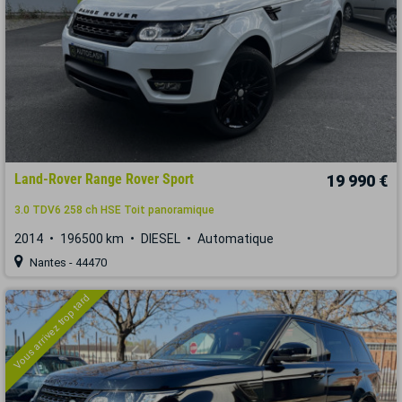
Land-Rover Range Rover Sport
19 990 €
3.0 TDV6 258 ch HSE Toit panoramique
2014
196500 km
DIESEL
Automatique
Nantes - 44470
Vous arrivez trop tard