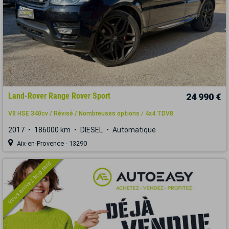
Land-Rover Range Rover Sport
24 990 €
V8 HSE 340cv / Révisé / Nombreuses options / 4x4 TDV8
2017
186000 km
DIESEL
Automatique
Aix-en-Provence - 13290
Vous arrivez trop tard