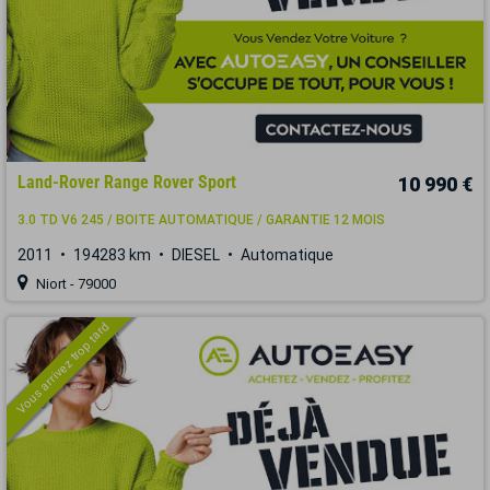
Land-Rover Range Rover Sport
10 990 €
3.0 TD V6 245 / BOITE AUTOMATIQUE / GARANTIE 12 MOIS
2011
194283 km
DIESEL
Automatique
Niort - 79000
Vous arrivez trop tard