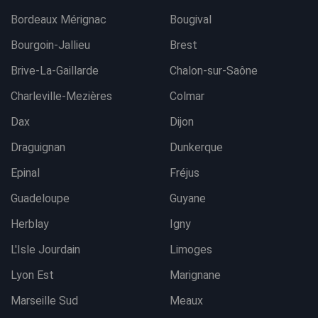
Bordeaux Mérignac
Bougival
Bourgoin-Jallieu
Brest
Brive-La-Gaillarde
Chalon-sur-Saône
Charleville-Mezières
Colmar
Dax
Dijon
Draguignan
Dunkerque
Epinal
Fréjus
Guadeloupe
Guyane
Herblay
Igny
L'Isle Jourdain
Limoges
Lyon Est
Marignane
Marseille Sud
Meaux