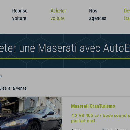
Reprise
Acheter
Nos
De
voiture
voiture
agences
fr
eter une Maserati avec Auto
i
les à la vente
Maserati GranTurismo
4.2 V8 405 cv / bose sound s
parfait état