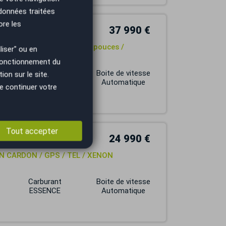
 données traitées
ore les
37 990 €
ystem / insert bois / ja 20 pouces /
iser" ou en
 fonctionnement du
Carburant
Boite de vitesse
on sur le site.
ESSENCE
Automatique
e continuer votre
Tout accepter
24 990 €
N CARDON / GPS / TEL / XENON
Carburant
Boite de vitesse
ESSENCE
Automatique