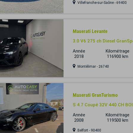
Villefranche-sur-Saône - 69400
Maserati Levante
3.0 V6 275 ch Diesel GranSp
Année
Kilométrage
2018
116900 km
Montélimar - 26740
Maserati GranTurismo
S 4.7 Coupé 32V 440 CH BOI
Année
Kilométrage
2008
119500 km
Belfort - 90400