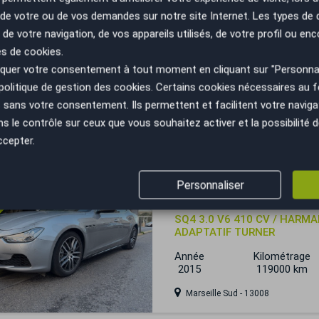
n de votre ou de vos demandes sur notre site Internet. Les types de
 trop tard
 de votre navigation, de vos appareils utilisés, de votre profil ou enc
Maserati GranTurismo
es de cookies.
4.2 V8 405 cv / bose sound s
uer votre consentement à tout moment en cliquant sur "Personnal
parfait état
politique de gestion des cookies
. Certains cookies nécessaires au
Année
Kilométrage
sans votre consentement. Ils permettent et facilitent votre navigati
2008
47000 km
le contrôle sur ceux que vous souhaitez activer et la possibilité d
ccepter.
Marseille Sud - 13008
 trop tard
Personnaliser
Maserati GHIBLI
SQ4 3.0 V6 410 CV / HARMA
ADAPTATIF TURNER
Année
Kilométrage
2015
119000 km
Marseille Sud - 13008