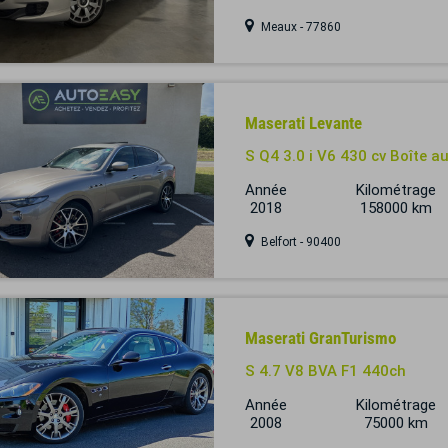
Meaux - 77860
Maserati Levante
S Q4 3.0 i V6 430 cv Boîte
Année
Kilométrage
2018
158000 km
Belfort - 90400
Maserati GranTurismo
S 4.7 V8 BVA F1 440ch
Année
Kilométrage
2008
75000 km