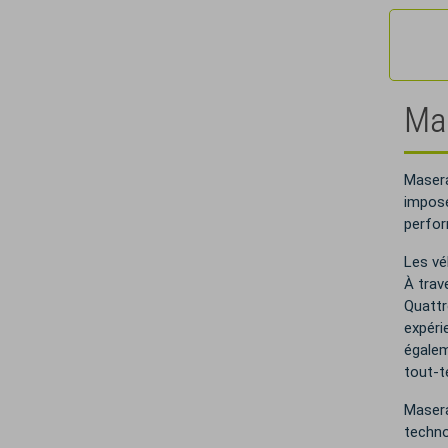
Mas
Masera
imposé
perfor
Les vé
À trav
Quattro
expéri
égalem
tout-te
Masera
techno