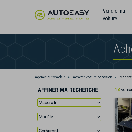
Vendre ma
voiture
Ach
Agence automobile
Acheter voiture occasion
Maserat
AFFINER MA RECHERCHE
13
véhicu