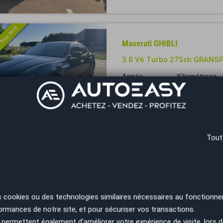
 trop tard
Maserati GHIBLI
3.0 V6 Turbo 275ch GRANSP
Année
Kilométrage
2019
120894 km
Voiron - 38690
 trop tard
Tout
Maserati Quattroporte
3.0 V6 430 BI-TURBO GRAN
Année
Kilométrage
2018
85000 km
s cookies ou des technologies similaires nécessaires au fonctionne
ormances de notre site, et pour sécuriser vos transactions.
Moulins - 03000
permettent également d'améliorer votre expérience de visite, lors d