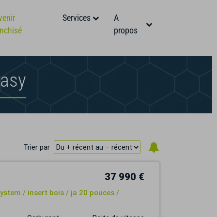
venir
Services
A
anchisé
propos
Easy
Trier par
37 990 €
ystem / insert bois / ja 20 pouces /