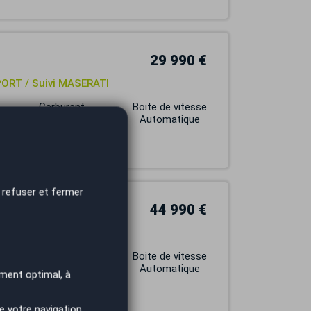
29 990 €
ORT / Suivi MASERATI
Carburant
Boite de vitesse
DIESEL
Automatique
 refuser et fermer
44 990 €
SPORT S Q4
Carburant
Boite de vitesse
ESSENCE
Automatique
ment optimal, à
e votre navigation