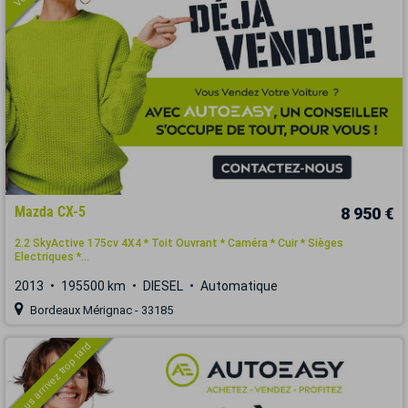
Mazda CX-5
8 950 €
2.2 SkyActive 175cv 4X4 * Toit Ouvrant * Caméra * Cuir * Sièges
Electriques *...
2013
195500 km
DIESEL
Automatique
Bordeaux Mérignac - 33185
Vous arrivez trop tard