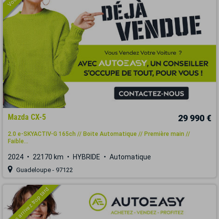
Mazda CX-5
29 990 €
2.0 e-SKYACTIV-G 165ch // Boite Automatique // Première main //
Faible...
2024
22170 km
HYBRIDE
Automatique
Guadeloupe - 97122
Vous arrivez trop tard