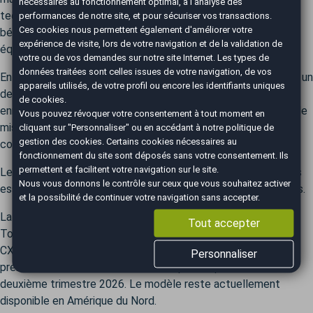
nécessaires au fonctionnement optimal, à l'analyse des
technologies embarquées et de confort. Cette version
performances de notre site, et pour sécuriser vos transactions.
Ces cookies nous permettent également d'améliorer votre
bénéficie d’une silhouette plus moderne et de nombreux
expérience de visite, lors de votre navigation et de la validation de
équipements améliorés.
votre ou de vos demandes sur notre site Internet. Les types de
données traitées sont celles issues de votre navigation, de vos
En 2022, un dernier restylage vient renforcer son attrait avec un
appareils utilisés, de votre profil ou encore les identifiants uniques
design encore plus raffiné, une gamme de motorisations
de cookies.
enrichie, dont l’intégration de versions hybrides, et une série de
Vous pouvez révoquer votre consentement à tout moment en
mises à jour technologiques, améliorant ainsi l’expérience de
cliquant sur "Personnaliser" ou en accédant à notre
politique de
gestion des cookies
. Certains cookies nécessaires au
conduite.
fonctionnement du site sont déposés sans votre consentement. Ils
permettent et facilitent votre navigation sur le site.
Le Mazda CX-5 se distingue par une offre deux motorisations
Nous vous donnons le contrôle sur ceux que vous souhaitez activer
essence et diesel, adaptée aux préférences des conducteurs.
et la possibilité de continuer votre navigation sans accepter.
La production du CX-5 en Europe prendra fin début 2025.
Tout accepter
Toutefois, Mazda prévoit de dévoiler un nouveau modèle de
CX-5 d’ici fin 2025, équipé d’une motorisation hybride. Les
Personnaliser
premières livraisons sont attendues pour le premier ou le
deuxième trimestre 2026. Le modèle reste actuellement
disponible en Amérique du Nord.