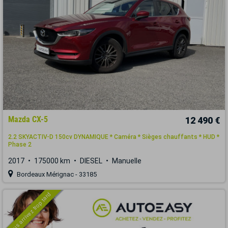
Mazda CX-5
12 490 €
2.2 SKYACTIV-D 150cv DYNAMIQUE * Caméra * Sièges chauffants * HUD *
Phase 2
2017
175000 km
DIESEL
Manuelle
Bordeaux Mérignac - 33185
Vous arrivez trop tard