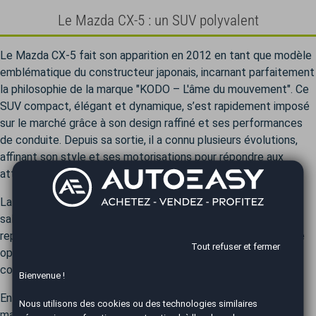
Le Mazda CX-5 : un SUV polyvalent
Le Mazda CX-5 fait son apparition en 2012 en tant que modèle
emblématique du constructeur japonais, incarnant parfaitement
la philosophie de la marque "KODO – L'âme du mouvement". Ce
SUV compact, élégant et dynamique, s’est rapidement imposé
sur le marché grâce à son design raffiné et ses performances
de conduite. Depuis sa sortie, il a connu plusieurs évolutions,
affinant son style et ses motorisations pour répondre aux
attentes d’une clientèle de plus en plus exigeante.
La première génération du Mazda CX-5 (2012-2017) a été
saluée pour sa capacité à allier confort et dynamisme. Elle
repose sur la plateforme Skyactiv de Mazda, une technologie
Tout refuser et fermer
optimisant l'efficacité énergétique tout en offrant une
conduite agile et réactive.
Bienvenue !
En 2017, la seconde génération du CX-5 est introduite,
Nous utilisons des cookies ou des technologies similaires
marquant une évolution majeure en termes de design, de