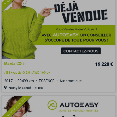
Mazda CX-5
19 220 €
/ II Skyactiv-G 2.0 i AWD 160 cv
2017
99499 km
ESSENCE
Automatique
Noisy-le-Grand - 93160
Vous arrivez trop tard