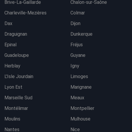
Brive-La-Gaillarde
Chalon-sur-Saône
Charleville-Mezières
Colmar
Dax
Dijon
Draguignan
Dunkerque
Epinal
Fréjus
Guadeloupe
Guyane
Herblay
Igny
L'Isle Jourdain
Limoges
Lyon Est
Marignane
Marseille Sud
Meaux
Montélimar
Montpellier
Moulins
Mulhouse
Nantes
Nice