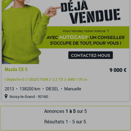
Mazda CX-5
9 000 €
I Skyactiv-D // SELECTION // 2.2 TD // AWD 175 cv
2013
138200 km
DIESEL
Manuelle
Noisy-le-Grand - 93160
Annonces
1 à 5
sur 5
Résultats 1 - 5 sur 5.