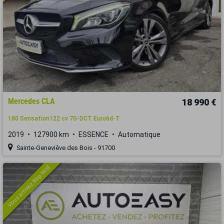
Mercedes CLA
18 990 €
180 Sensation122 cv 7G-DCT Euro6d-T
2019
127900 km
ESSENCE
Automatique
Sainte-Geneviève des Bois - 91700
Vous arrivez trop tard