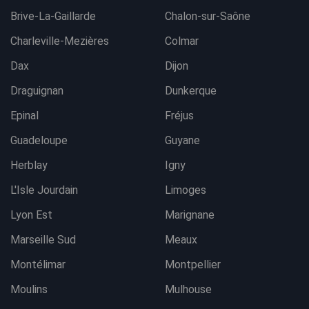
Brive-La-Gaillarde
Chalon-sur-Saône
Charleville-Mezières
Colmar
Dax
Dijon
Draguignan
Dunkerque
Epinal
Fréjus
Guadeloupe
Guyane
Herblay
Igny
L'Isle Jourdain
Limoges
Lyon Est
Marignane
Marseille Sud
Meaux
Montélimar
Montpellier
Moulins
Mulhouse