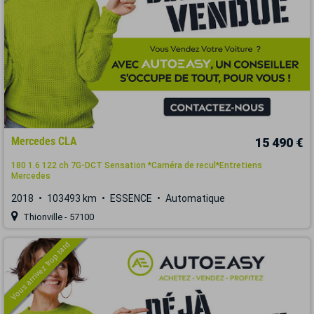
Mercedes CLA
15 490 €
180 1.6 122 ch 7G-DCT Sensation *Caméra de recul*Entretiens
Mercedes
2018
103493 km
ESSENCE
Automatique
Thionville - 57100
Vous arrivez trop tard