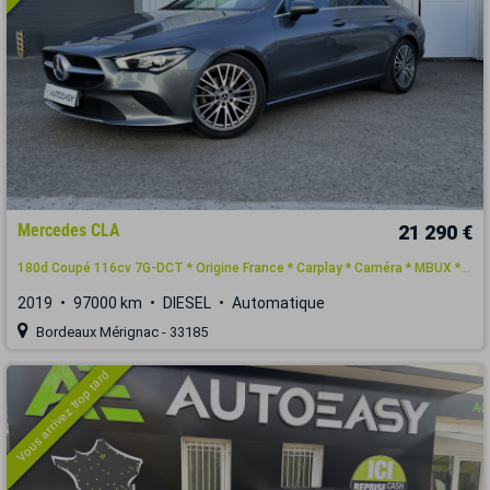
Mercedes CLA
21 290 €
180d Coupé 116cv 7G-DCT * Origine France * Carplay * Caméra * MBUX *...
2019
97000 km
DIESEL
Automatique
Bordeaux Mérignac - 33185
Vous arrivez trop tard