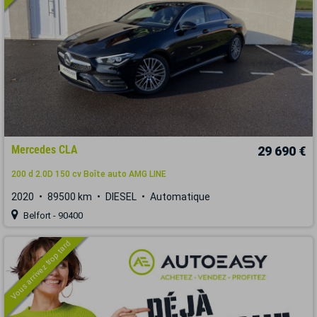
Mercedes CLA
29 690 €
200 d 2.0D 150 cv Boîte auto AMG LINE
2020
89500 km
DIESEL
Automatique
Belfort - 90400
Vous arrivez trop tard