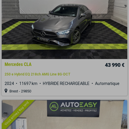
Mercedes CLA
43 990 €
250 e Hybrid EQ 218ch AMG Line 8G-DCT
2024
11697 km
HYBRIDE RECHARGEABLE
Automatique
Brest - 29850
Vous arrivez trop tard