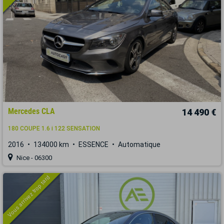
Mercedes CLA
14 490 €
180 COUPE 1.6 i 122 SENSATION
2016
134000 km
ESSENCE
Automatique
Nice - 06300
Vous arrivez trop tard