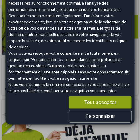
nécessaires au fonctionnement optimal, à l'analyse des
performances de notre site, et pour sécuriser vos transactions.
Ces cookies nous permettent également d'améliorer votre
expérience de visite, lors de votre navigation et de la validation de
votre ou de vos demandes sur notre site Internet. Les types de
données traitées sont celles issues de votre navigation, de vos
appareils utilisés, de votre profil ou encore les identifiants uniques
de cookies.
Vous pouvez révoquer votre consentement à tout moment en
cliquant sur "Personnaliser" ou en accédant à notre
politique de
Mercedes CLA
14 980 €
gestion des cookies
. Certains cookies nécessaires au
fonctionnement du site sont déposés sans votre consentement. Ils
180 1.6 122 Inspiration / Première main - Faible kilométrage
permettent et facilitent votre navigation sur le site.
2014
55150 km
ESSENCE
Manuelle
Nous vous donnons le contrôle sur ceux que vous souhaitez activer
Brest - 29850
et la possibilité de continuer votre navigation sans accepter.
Tout accepter
Vous arrivez trop tard
Personnaliser