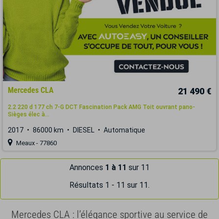
Mercedes CLA
21 490 €
2.2 220 d 177 ch 7-G DCT Fascination Pack AMG Toit ouvrant pano-
Sièges élec à...
2017
86000 km
DIESEL
Automatique
Meaux - 77860
Annonces
1 à 11
sur 11
Résultats 1 - 11 sur 11.
Mercedes CLA : l’élégance sportive au service de