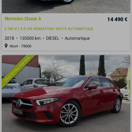
Mercedes Classe A
14 490 €
II 180 d 1.5 d 109 SENSATION / BOITE AUTOMATIQUE
2018
135000 km
DIESEL
Automatique
Niort - 79000
Vous arrivez trop tard