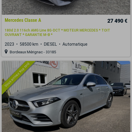
Mercedes Classe A
27 490 €
180d 2.0 116ch AMG Line 8G-DCT * MOTEUR MERCEDES * TOIT
OUVRANT * GARANTIE M-B *
2023
58500 km
DIESEL
Automatique
Bordeaux Mérignac - 33185
Vous arrivez trop tard