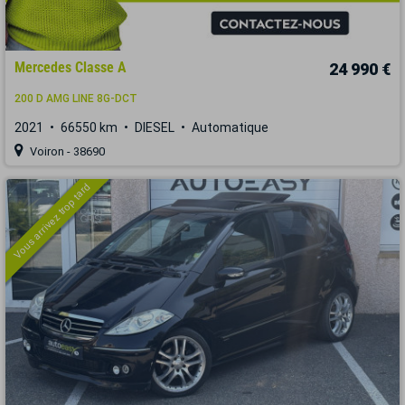
Mercedes Classe A
24 990 €
200 D AMG LINE 8G-DCT
2021
66550 km
DIESEL
Automatique
Voiron - 38690
Vous arrivez trop tard