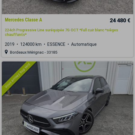
Mercedes Classe A
24 480 €
224ch Progressive Line suréquipée 7G-DCT *Full cuir blanc *sièges
chauffants*
2019
124000 km
ESSENCE
Automatique
Bordeaux Mérignac - 33185
Vous arrivez trop tard