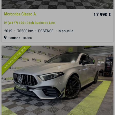
Mercedes Classe A
17 990 €
IV (W177) 180 136ch Business Line
2019
78500 km
ESSENCE
Manuelle
Sarrians - 84260
Vous arrivez trop tard