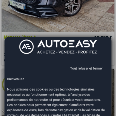
Mercedes Classe A
19 990 €
180 d 7G-DCT / Suivi Mercedes / 1ere Main
2020
154900 km
DIESEL
Automatique
Noisy-le-Grand - 93160
Tout refuser et fermer
Bienvenue !
Nous utilisons des cookies ou des technologies similaires
nécessaires au fonctionnement optimal, à l'analyse des
performances de notre site, et pour sécuriser vos transactions.
Ces cookies nous permettent également d'améliorer votre
expérience de visite, lors de votre navigation et de la validation de
votre ou de vos demandes sur notre site Internet. Les types de