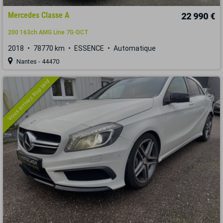
Mercedes Classe A
22 990 €
200 163ch AMG Line 7G-DCT
2018
78770 km
ESSENCE
Automatique
Nantes - 44470
Vous arrivez trop tard