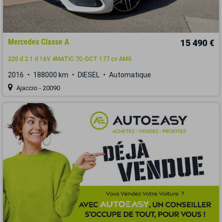
Mercedes Classe A
15 490 €
220 d 2.1 d 16V 4MATIC 7G-DCT 177 cv AMG
2016
188000 km
DIESEL
Automatique
Ajaccio - 20090