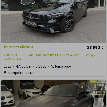
Mercedes Classe A
33 990 €
220 d 190 8G-DCT AMG Line Premium Plus / Toit ouvrant / Carplay /
Camera 360...
2023
47000 km
DIESEL
Automatique
Montpellier - 34430