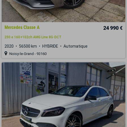
Mercedes Classe A
24 990 €
250 e 160+102ch AMG Line 8G-DCT
2020
56500 km
HYBRIDE
Automatique
Noisy-le-Grand - 93160