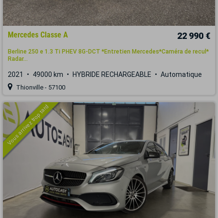
Mercedes Classe A
22 990 €
Berline 250 e 1.3 Ti PHEV 8G-DCT *Entretien Mercedes*Caméra de recul*
Radar...
2021
49000 km
HYBRIDE RECHARGEABLE
Automatique
Thionville - 57100
Vous arrivez trop tard