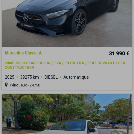
Mercedes Classe A
31 990 €
200d 150CH STAR EDITION / TVA / ENTRETIEN / TOIT OUVRANT / GTIE
CONSTRUCTEUR
2025
39275 km
DIESEL
Automatique
Périgueux - 24750