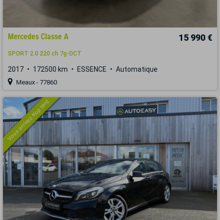
Mercedes Classe A
15 990 €
SPORT 2.0 220 ch 7g-DCT
2017
172500 km
ESSENCE
Automatique
Meaux - 77860
Vous arrivez trop tard