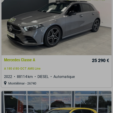
Mercedes Classe A
25 290 €
A 180 d 8G-DCT AMG Line
2022
88114 km
DIESEL
Automatique
Montélimar - 26740