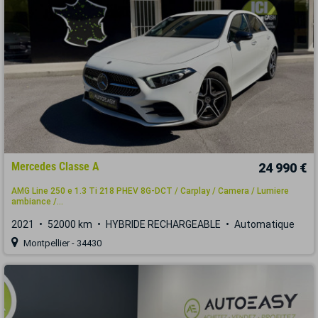
Mercedes Classe A
24 990 €
AMG Line 250 e 1.3 Ti 218 PHEV 8G-DCT / Carplay / Camera / Lumiere
ambiance /...
2021
52000 km
HYBRIDE RECHARGEABLE
Automatique
Montpellier - 34430