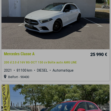
Mercedes Classe A
25 990 €
200 d 2.0 d 16V 8G-DCT 150 cv Boîte auto AMG LINE
2021
81100 km
DIESEL
Automatique
Belfort - 90400