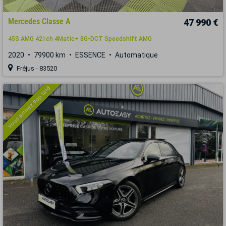
Mercedes Classe A
47 990 €
45S AMG 421ch 4Matic+ 8G-DCT Speedshift AMG
2020
79900 km
ESSENCE
Automatique
Fréjus - 83520
Vous arrivez trop tard