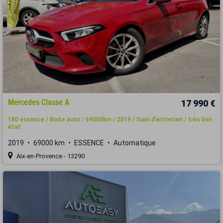
Mercedes Classe A
17 990 €
180 essence / Boite auto / 69000km / 2019 / Suivi d’entretien / très bon
état
2019
69000 km
ESSENCE
Automatique
Aix-en-Provence - 13290