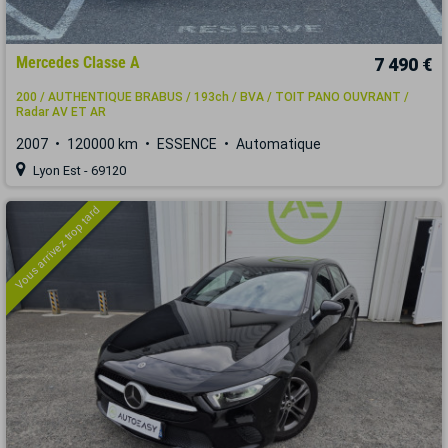
Mercedes Classe A
7 490 €
200 / AUTHENTIQUE BRABUS / 193ch / BVA / TOIT PANO OUVRANT /
Radar AV ET AR
2007
120000 km
ESSENCE
Automatique
Lyon Est - 69120
Vous arrivez trop tard