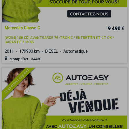
Mercedes Classe C
9 490 €
(W204) 180 CDI AVANTGARDE 7G-TRONIC * ENTRETIEN ET CT OK *
GARANTIE 6 MOIS
2011
179900 km
DIESEL
Automatique
Montpellier - 34430
Vous arrivez trop tard