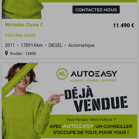
Mercedes Classe C
11 490 €
C250 AMG 204CH
2011
170914 km
DIESEL
Automatique
Rodez - 12850
Vous arrivez trop tard