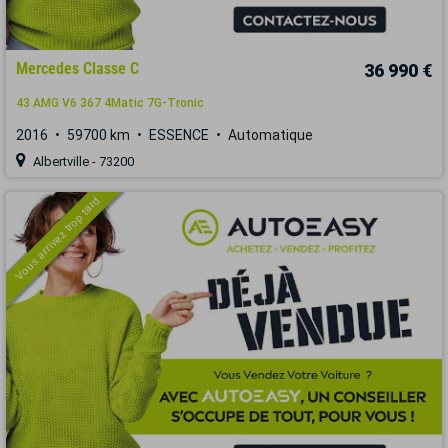
Mercedes Classe C
36 990 €
43 AMG V6 367 4Matic 7G-Tronic
2016
59700 km
ESSENCE
Automatique
Albertville - 73200
Vous arrivez trop tard