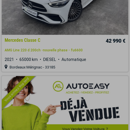
Mercedes Classe C
42 990 €
AMG Line 220 d 200ch -nouvelle phase - fu6600
2021
65000 km
DIESEL
Automatique
Bordeaux Mérignac - 33185
Vous arrivez trop tard