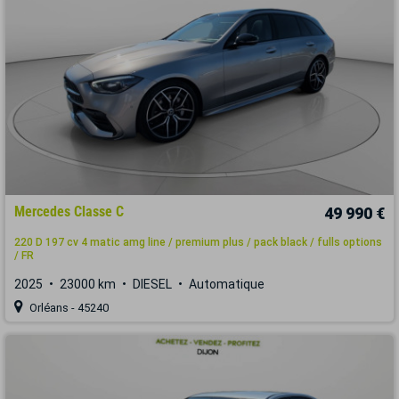
Mercedes Classe C
49 990 €
220 D 197 cv 4 matic amg line / premium plus / pack black / fulls options
/ FR
2025
23000 km
DIESEL
Automatique
Orléans - 45240