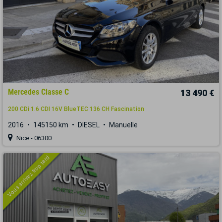
Mercedes Classe C
13 490 €
200 CDi 1.6 CDI 16V BlueTEC 136 CH Fascination
2016
145150 km
DIESEL
Manuelle
Nice - 06300
Vous arrivez trop tard