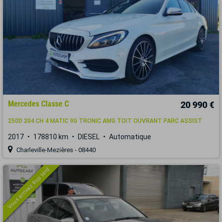
Mercedes Classe C
20 990 €
250D 204 CH 4 MATIC 9G TRONIC AMG TOIT OUVRANT PARC ASSIST
2017
178810 km
DIESEL
Automatique
Charleville-Mezières - 08440
Vous arrivez trop tard