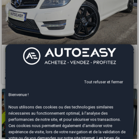
Mercedes Classe C
10 490 €
180 coupé 1.6i TURBO 156 cv pack AMG PLUS Toit Panoramique
2013
182300 km
ESSENCE
Automatique
Sainte-Geneviève des Bois - 91700
Tout refuser et fermer
Vous arrivez trop tard
Bienvenue !
Nous utilisons des cookies ou des technologies similaires
nécessaires au fonctionnement optimal, à l'analyse des
performances de notre site, et pour sécuriser vos transactions.
Ces cookies nous permettent également d'améliorer votre
expérience de visite, lors de votre navigation et de la validation de
votre ou de vos demandes sur notre site Internet. Les types de