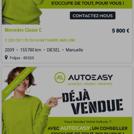
Mercedes Classe C
5 800 €
C 220 CDI 170 CH AVANTGARDE AMG LINE
2009
155780 km
DIESEL
Manuelle
Fréjus - 83520
Vous arrivez trop tard