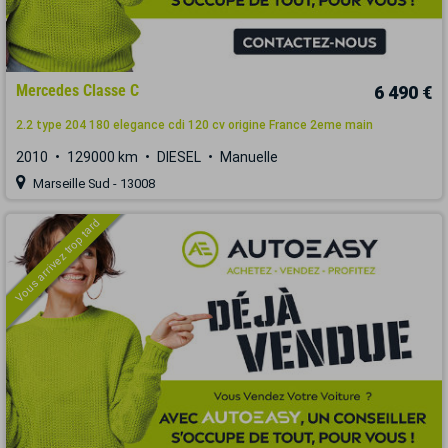
Mercedes Classe C
6 490 €
2.2 type 204 180 elegance cdi 120 cv origine France 2eme main
2010
129000 km
DIESEL
Manuelle
Marseille Sud - 13008
Vous arrivez trop tard