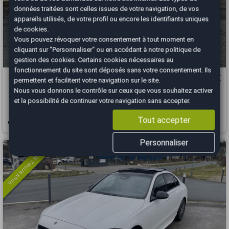
données traitées sont celles issues de votre navigation, de vos
appareils utilisés, de votre profil ou encore les identifiants uniques
de cookies.
Vous pouvez révoquer votre consentement à tout moment en
cliquant sur "Personnaliser" ou en accédant à notre
politique de
gestion des cookies
. Certains cookies nécessaires au
fonctionnement du site sont déposés sans votre consentement. Ils
Mercedes Classe C
24 990 €
permettent et facilitent votre navigation sur le site.
Nous vous donnons le contrôle sur ceux que vous souhaitez activer
200 184 AMG Line 9G-Tronic Toit Pano
et la possibilité de continuer votre navigation sans accepter.
2018
47500 km
ESSENCE
Automatique
Tout accepter
Nantes - 44470
Personnaliser
Vous arrivez trop tard