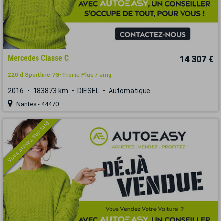
Mercedes Classe C
14 307 €
220 d Sportline 7G-Tronic Plus / amg
2016
183873 km
DIESEL
Automatique
Nantes - 44470
Vous arrivez trop tard