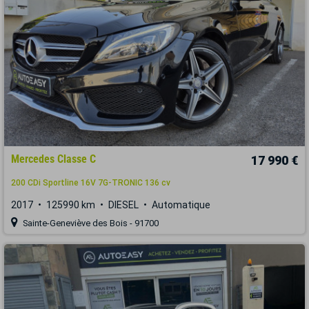
Mercedes Classe C
17 990 €
200 CDi Sportline 16V 7G-TRONIC 136 cv
2017
125990 km
DIESEL
Automatique
Sainte-Geneviève des Bois - 91700