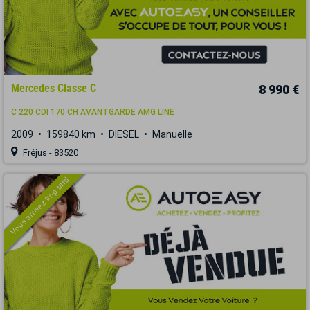
Mercedes Classe C
8 990 €
C 220 CDI 170 CH AVANTGARDE AMG LINE
2009
159840 km
DIESEL
Manuelle
Fréjus - 83520
Vous arrivez trop tard