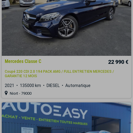
Mercedes Classe C
22 990 €
Coupé 220 CDI 2.0 194 PACK AMG / FULL ENTRETIEN MERCEDES /
GARANTIE 12 MOIS
2021
135000 km
DIESEL
Automatique
Niort - 79000