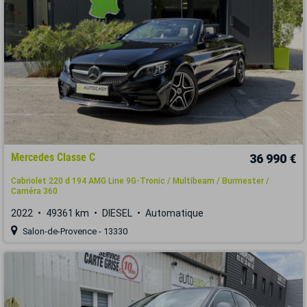
Mercedes Classe C
36 990 €
Cabriolet 220 d 194 AMG Line 9G-Tronic / Multibeam / Burmester /
Caméra 360
2022
49361 km
DIESEL
Automatique
Salon-de-Provence - 13330