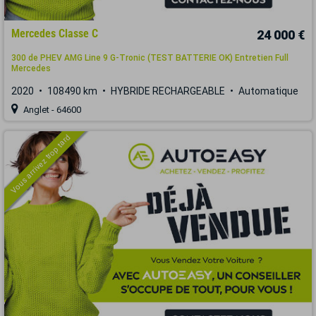
Mercedes Classe C
24 000 €
300 de PHEV AMG Line 9 G-Tronic (TEST BATTERIE OK) Entretien Full
Mercedes
2020
108490 km
HYBRIDE RECHARGEABLE
Automatique
Anglet - 64600
Vous arrivez trop tard