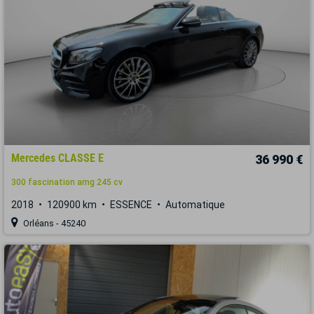
Mercedes CLASSE E
36 990 €
300 fascination amg 245 cv
2018
120900 km
ESSENCE
Automatique
Orléans - 45240