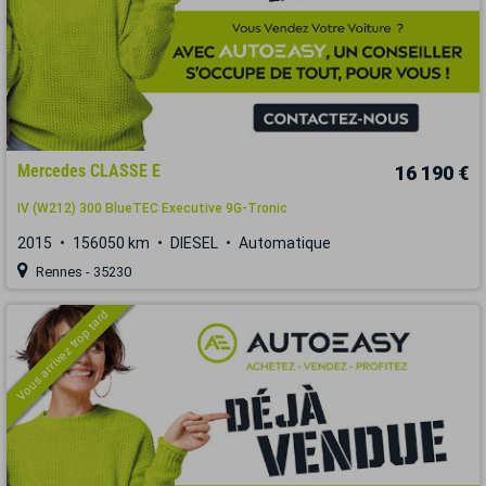
Mercedes CLASSE E
16 190 €
IV (W212) 300 BlueTEC Executive 9G-Tronic
2015
156050 km
DIESEL
Automatique
Rennes - 35230
Vous arrivez trop tard