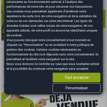
nécessaires au fonctionnement optimal, à l'analyse des
performances de notre site, et pour sécuriser vos transactions.
Ces cookies nous permettent également d'améliorer votre
expérience de visite, lors de votre navigation et de la validation de
votre ou de vos demandes sur notre site Internet. Les types de
données traitées sont celles issues de votre navigation, de vos
appareils utilisés, de votre profil ou encore les identifiants uniques
de cookies.
Vous pouvez révoquer votre consentement à tout moment en
cliquant sur "Personnaliser" ou en accédant à notre
politique de
Mercedes CLASSE E
17 990 €
gestion des cookies
. Certains cookies nécessaires au
Coupé 220 d 2.0 d 16V 9G-TRONIC 194 cv Boîte auto
fonctionnement du site sont déposés sans votre consentement. Ils
permettent et facilitent votre navigation sur le site.
2017
165888 km
DIESEL
Automatique
Nous vous donnons le contrôle sur ceux que vous souhaitez activer
Guadeloupe - 97122
et la possibilité de continuer votre navigation sans accepter.
Vous arrivez trop tard
Tout accepter
Personnaliser