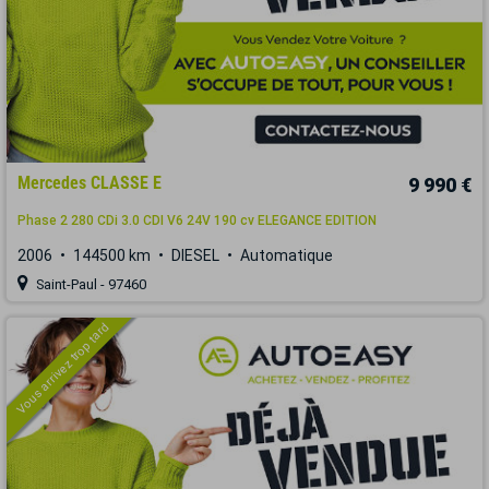
Mercedes CLASSE E
9 990 €
Phase 2 280 CDi 3.0 CDI V6 24V 190 cv ELEGANCE EDITION
2006
144500 km
DIESEL
Automatique
Saint-Paul - 97460
Vous arrivez trop tard