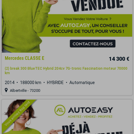
Mercedes CLASSE E
14 300 €
(2) break 300 BlueTEC Hybrid 204cv 7G-tronic Fascination moteur 70000
km
2014
188000 km
HYBRIDE
Automatique
Albertville - 73200
Vous arrivez trop tard