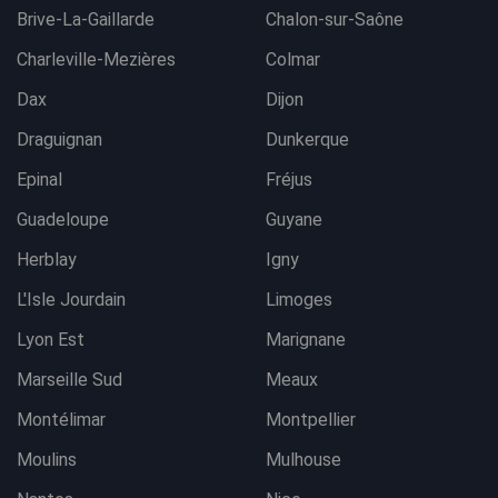
Brive-La-Gaillarde
Chalon-sur-Saône
Charleville-Mezières
Colmar
Dax
Dijon
Draguignan
Dunkerque
Epinal
Fréjus
Guadeloupe
Guyane
Herblay
Igny
L'Isle Jourdain
Limoges
Lyon Est
Marignane
Marseille Sud
Meaux
Montélimar
Montpellier
Moulins
Mulhouse