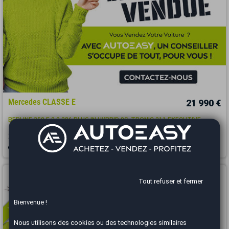
Mercedes CLASSE E
21 990 €
BERLINE 350 E 2.0 286 PLUG IN HYBRID 9G-TRONIC 211 EXECUTIVE
2017
112164 km
HYBRIDE RECHARGEABLE
Automatique
Roanne - 42120
Vous arrivez trop tard
Tout refuser et fermer
Bienvenue !
Nous utilisons des cookies ou des technologies similaires