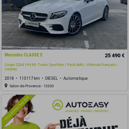
Mercedes CLASSE E
25 490 €
Coupé 220d 194 9G-Tronic Sportline / Pack AMG / Véhicule Français /
Carplay
2018
115117 km
DIESEL
Automatique
Salon-de-Provence - 13330
Vous arrivez trop tard