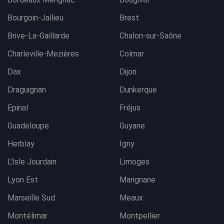
Bourgoin-Jallieu
Brest
Brive-La-Gaillarde
Chalon-sur-Saône
Charleville-Mezières
Colmar
Dax
Dijon
Draguignan
Dunkerque
Epinal
Fréjus
Guadeloupe
Guyane
Herblay
Igny
L'Isle Jourdain
Limoges
Lyon Est
Marignane
Marseille Sud
Meaux
Montélimar
Montpellier