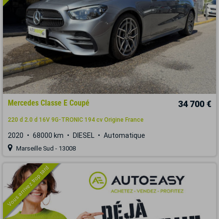
Mercedes Classe E Coupé
34 700 €
220 d 2.0 d 16V 9G-TRONIC 194 cv Origine France
2020
68000 km
DIESEL
Automatique
Marseille Sud - 13008
Vous arrivez trop tard