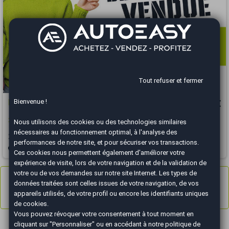
Tout refuser et fermer
Bienvenue !
Mercedes Classe E Coupé
10 490 €
220 CDI 2.1 170 EXECUTIVE / GARANTIE 12 MOIS
Nous utilisons des cookies ou des technologies similaires
nécessaires au fonctionnement optimal, à l'analyse des
2011
149486 km
DIESEL
Automatique
performances de notre site, et pour sécuriser vos transactions.
Niort - 79000
Ces cookies nous permettent également d'améliorer votre
expérience de visite, lors de votre navigation et de la validation de
votre ou de vos demandes sur notre site Internet. Les types de
Annonces
1 à 4
sur 4
données traitées sont celles issues de votre navigation, de vos
Résultats 1 - 4 sur 4.
appareils utilisés, de votre profil ou encore les identifiants uniques
de cookies.
Vous pouvez révoquer votre consentement à tout moment en
cliquant sur "Personnaliser" ou en accédant à notre
politique de