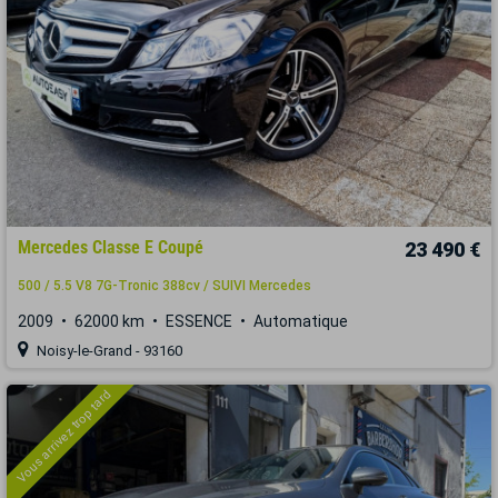
Mercedes Classe E Coupé
23 490 €
500 / 5.5 V8 7G-Tronic 388cv / SUIVI Mercedes
2009
62000 km
ESSENCE
Automatique
Noisy-le-Grand - 93160
Vous arrivez trop tard