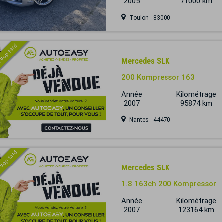
2005
71000 km
Toulon - 83000
 trop tard
Mercedes SLK
200 Kompressor 163
Année
Kilométrage
2007
95874 km
Nantes - 44470
 trop tard
Mercedes SLK
1.8 163ch 200 Kompressor
Année
Kilométrage
2007
123164 km