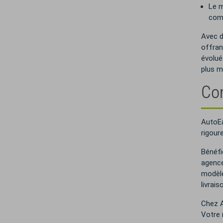
Le m
comb
Avec d
offran
évolué
plus m
Com
AutoE
rigour
Bénéfi
agence
modèle
livrais
Chez A
Votre 