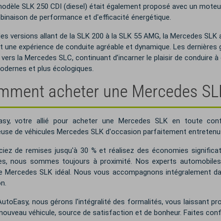
odèle SLK 250 CDI (diesel) était également proposé avec un moteur
inaison de performance et d'efficacité énergétique.
es versions allant de la SLK 200 à la SLK 55 AMG, la Mercedes SLK
t une expérience de conduite agréable et dynamique. Les dernières
 vers la Mercedes SLC, continuant d’incarner le plaisir de conduire à
odernes et plus écologiques.
ment acheter une Mercedes SLK 
asy, votre allié pour acheter une Mercedes SLK en toute conf
euse de véhicules Mercedes SLK d'occasion parfaitement entretenu
ciez de remises jusqu'à 30 % et réalisez des économies significat
s, nous sommes toujours à proximité. Nos experts automobiles 
 Mercedes SLK idéal. Nous vous accompagnons intégralement dans
on.
utoEasy, nous gérons l'intégralité des formalités, vous laissant pr
nouveau véhicule, source de satisfaction et de bonheur. Faites con