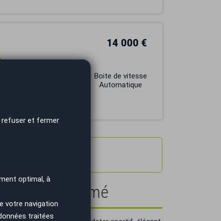
14 000 €
v
Carburant
Boite de vitesse
ESSENCE
Automatique
 refuser et fermer
ment optimal, à
au style affirmé
e votre navigation
 données traitées