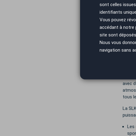
Lancée
sont celles issues
et acc
identifiants uniqu
et une
Vous pouvez révoq
s’impo
Merce
accédant à notre
site sont déposés 
Dès sa
Nous vous donnons 
révolu
navigation sans a
la SLK
rigide
loisir 
Sous l
avec d
atmosp
tous l
La SLK
puissa
Les 
spor