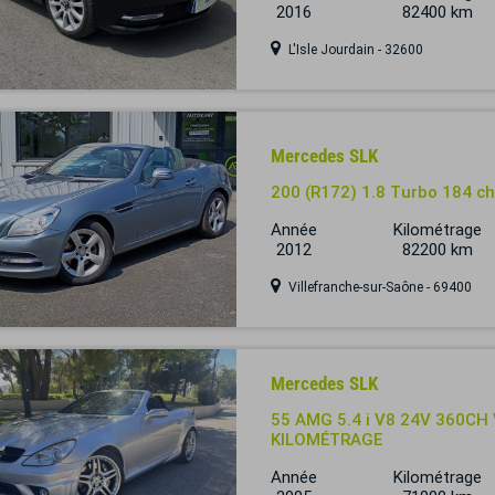
2016
82400 km
L'Isle Jourdain - 32600
Mercedes SLK
200 (R172) 1.8 Turbo 184 ch
Année
Kilométrage
2012
82200 km
Villefranche-sur-Saône - 69400
Mercedes SLK
55 AMG 5.4 i V8 24V 360CH
KILOMÉTRAGE
Année
Kilométrage