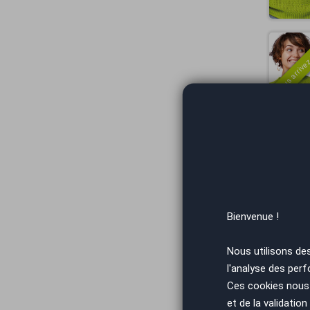
Vous arrivez
Bienvenue !
Nous utilisons de
Mer
l'analyse des perf
Ces cookies nous 
et de la validatio