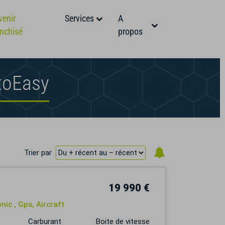
venir
Services
A
anchisé
propos
toEasy
Trier par
19 990 €
nic , Gps, Aircraft
Carburant
Boite de vitesse