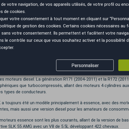
 en 1996, la Mercedes SLK a rapidement séduit les passionnés d’aut
 de votre navigation, de vos appareils utilisés, de votre profil ou enc
essible. Véritable icône de la marque Mercedes-Benz, la SLK combi
es de cookies.
 expérience de conduite à ciel ouvert inégalée. Ce modèle a marqué
uer votre consentement à tout moment en cliquant sur "Personnal
sant comme un concurrent direct des autres voitures de sport com
des.
politique de gestion des cookies
. Certains cookies nécessaires au
sans votre consentement. Ils permettent et facilitent votre navigati
 première génération (R170), la Mercedes SLK a marqué les esprits 
le contrôle sur ceux que vous souhaitez activer et la possibilité d
tionnaire pour l’époque qui permettait de passer du coupé au cabriole
ccepter.
 un modèle recherché par les amateurs de voitures ouvertes, mais aus
. Avec un design angulaire et une silhouette dynamique, la SLK est 
de luxe.
Personnaliser
e capot, la SLK a proposé plusieurs motorisations, principalement à
es moteurs diesel. La génération R171 (2004-2011) et la R172 (201
hériques que turbocompressés, allant des moteurs 4 cylindres aux
es types de conducteurs.
 a toujours été un modèle principalement à essence, avec des moteur
ntes, mais aussi une version diesel pour les amateurs de consomma
moteurs essence sont les plus courants, allant de la version de base
tive SLK 55 AMG avec un V8 de 5.5L développant 422 chevaux.