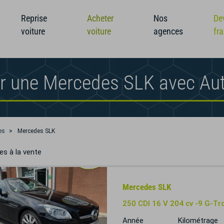
Reprise
Acheter
Nos
De
voiture
voiture
agences
fr
r une Mercedes SLK avec Au
es
Mercedes SLK
es à la vente
Mercedes SLK
250 CDI 16 V 204 cv -9 G-Tro
Année
Kilométrage