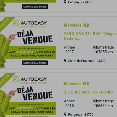
Périgueux - 24750
 trop tard
Mercedes SLK
280 3.0 V6 231 BVA / Sièges E
Radars...
Année
Kilométrage
2007
167855 km
Salon-de-Provence - 13330
 trop tard
Mercedes SLK
2.2 CDI 204CH 7G-TRONIC
Année
Kilométrage
2015
106680 km
Périgueux - 24750