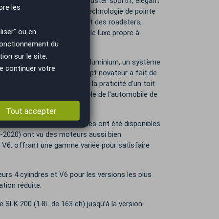
omobiles en quête d’un roadster sportif, élégant
ore les
ne un design compact, une technologie de pointe
 un tournant dans le segment des roadsters,
iser" ou en
pactes tout en conservant le luxe propre à
 fonctionnement du
on sur le site.
par son toit rétractable en aluminium, un système
e continuer votre
t en un clin d’œil. Ce concept novateur a fait de
si par ceux qui apprécient la praticité d’un toit
rapidement devenue un symbole de l’automobile de
Tout accepter
 essence, et certains modèles ont été disponibles
1-2020) ont vu des moteurs aussi bien
 V6, offrant une gamme variée pour satisfaire
s 4 cylindres et V6 pour les versions les plus
tion réduite.
 SLK 200 (1.8L de 163 ch) jusqu’à la version