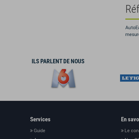
Réf
AutoEa
mesure
ILS PARLENT DE NOUS
Services
En savo
Guide
Le con