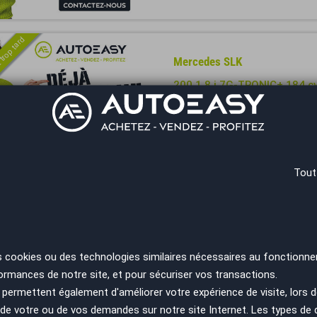
 trop tard
Mercedes SLK
200 1.8 i 7G-TRONIC+ 184 c
Année
Kilométrage
2011
88000 km
Saint-Paul - 97460
Tout
Annonces
1 à 8
sur 8
Résultats 1 - 8 sur 8.
s cookies ou des technologies similaires nécessaires au fonctionne
cedes SLK : le roadster compact 
ormances de notre site, et pour sécuriser vos transactions.
permettent également d'améliorer votre expérience de visite, lors d
n de votre ou de vos demandes sur notre site Internet. Les types de