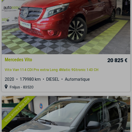
Mercedes Vito
20 825 €
Vito Van 114 CDI Pro extra Long 4Matic 9Gtronic 143 CH
2020
179980 km
DIESEL
Automatique
Fréjus - 83520
Vous arrivez trop tard