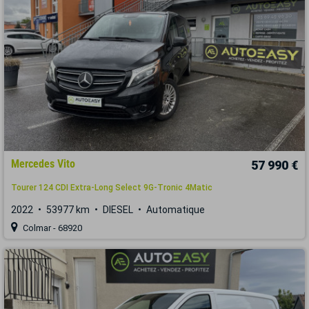
Mercedes Vito
57 990 €
Tourer 124 CDI Extra-Long Select 9G-Tronic 4Matic
2022
53977 km
DIESEL
Automatique
Colmar - 68920