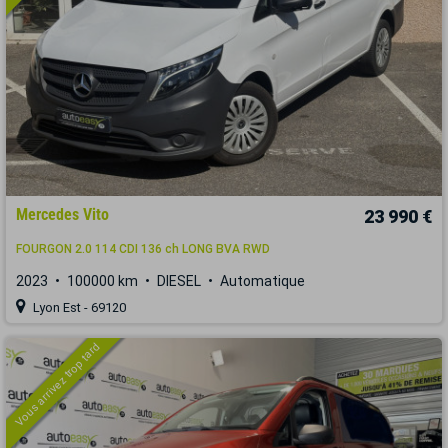
Mercedes Vito
23 990 €
FOURGON 2.0 114 CDI 136 ch LONG BVA RWD
2023
100000 km
DIESEL
Automatique
Lyon Est - 69120
Vous arrivez trop tard