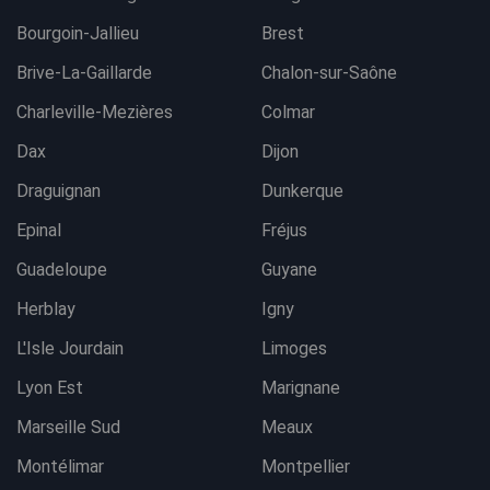
Bourgoin-Jallieu
Brest
Brive-La-Gaillarde
Chalon-sur-Saône
Charleville-Mezières
Colmar
Dax
Dijon
Draguignan
Dunkerque
Epinal
Fréjus
Guadeloupe
Guyane
Herblay
Igny
L'Isle Jourdain
Limoges
Lyon Est
Marignane
Marseille Sud
Meaux
Montélimar
Montpellier