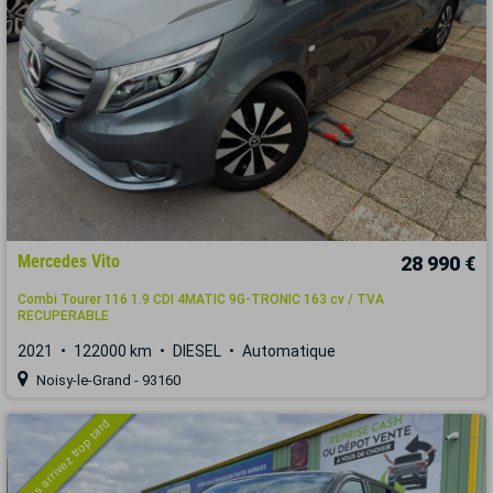
Mercedes Vito
28 990 €
Combi Tourer 116 1.9 CDI 4MATIC 9G-TRONIC 163 cv / TVA
RECUPERABLE
2021
122000 km
DIESEL
Automatique
Noisy-le-Grand - 93160
Vous arrivez trop tard