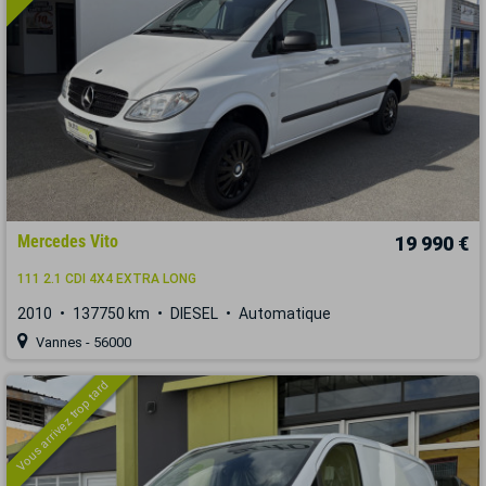
Mercedes Vito
19 990 €
111 2.1 CDI 4X4 EXTRA LONG
2010
137750 km
DIESEL
Automatique
Vannes - 56000
Vous arrivez trop tard