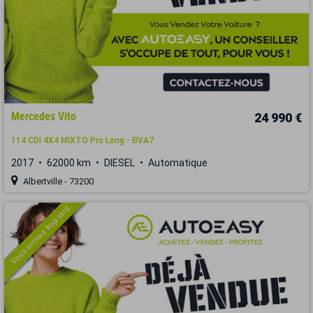
Mercedes Vito
24 990 €
114 CDI 4X4 MIXTO Pro Long - BVA7
2017
62000 km
DIESEL
Automatique
Albertville - 73200
Vous arrivez trop tard