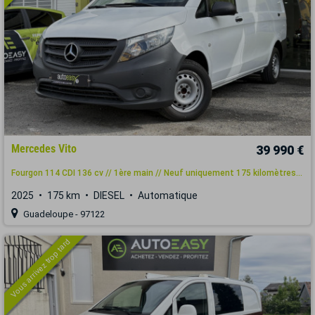
Mercedes Vito
39 990 €
Fourgon 114 CDI 136 cv // 1ère main // Neuf uniquement 175 kilomètres...
2025
175 km
DIESEL
Automatique
Guadeloupe - 97122
Vous arrivez trop tard