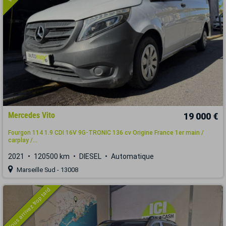
Mercedes Vito
19 000 €
Fourgon 114 1.9 CDI 16V 9G-TRONIC 136 cv Origine France 1er main /
carplay /...
2021
120500 km
DIESEL
Automatique
Marseille Sud - 13008
Vous arrivez trop tard