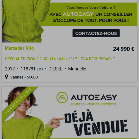
Mercedes Vito
24 990 €
SPECIAL EDITION 2.2 CDI 116 163cv 2017 - TVA RECUPERABLE
2017
118781 km
DIESEL
Manuelle
Vannes - 56000
Vous arrivez trop tard