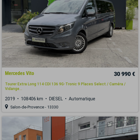
Mercedes Vito
30 990 €
Tourer Extra Long 114 CDI 136 9G-Tronic 9 Places Select / Caméra /
Vidange...
2019
108406 km
DIESEL
Automatique
Salon-de-Provence - 13330