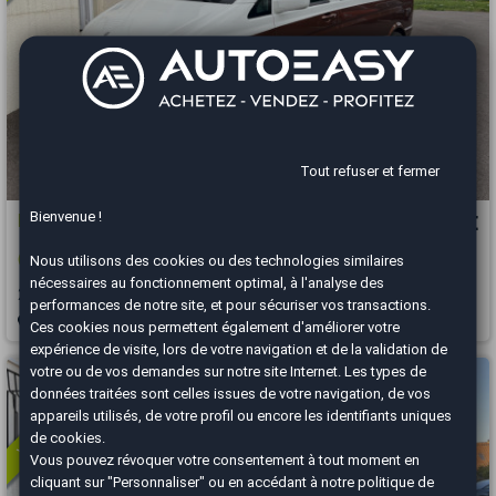
Tout refuser et fermer
Bienvenue !
Mercedes Vito
20 990 €
(639) 111 CDi 2.1 CDI Fourgon court 115 CH AMÉNAGÉ, 100% AUTONOME
Nous utilisons des cookies ou des technologies similaires
nécessaires au fonctionnement optimal, à l'analyse des
2006
154000 km
DIESEL
Manuelle
performances de notre site, et pour sécuriser vos transactions.
Belfort - 90400
Ces cookies nous permettent également d'améliorer votre
expérience de visite, lors de votre navigation et de la validation de
Vous arrivez trop tard
votre ou de vos demandes sur notre site Internet. Les types de
données traitées sont celles issues de votre navigation, de vos
appareils utilisés, de votre profil ou encore les identifiants uniques
de cookies.
Vous pouvez révoquer votre consentement à tout moment en
cliquant sur "Personnaliser" ou en accédant à notre
politique de