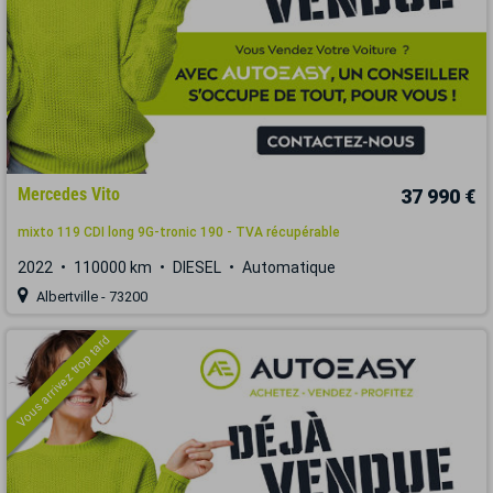
Mercedes Vito
37 990 €
mixto 119 CDI long 9G-tronic 190 - TVA récupérable
2022
110000 km
DIESEL
Automatique
Albertville - 73200
Vous arrivez trop tard