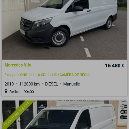
Mercedes Vito
16 480 €
Fourgon LONG 111 1.6 CDI 114 CH CAMÉRA DE RECUL
2019
112000 km
DIESEL
Manuelle
Belfort - 90400
Vous arrivez trop tard