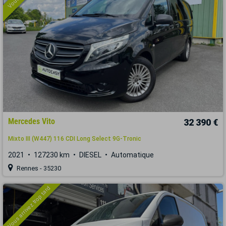
Mercedes Vito
32 390 €
Mixto III (W447) 116 CDI Long Select 9G-Tronic
2021
127230 km
DIESEL
Automatique
Rennes - 35230
Vous arrivez trop tard