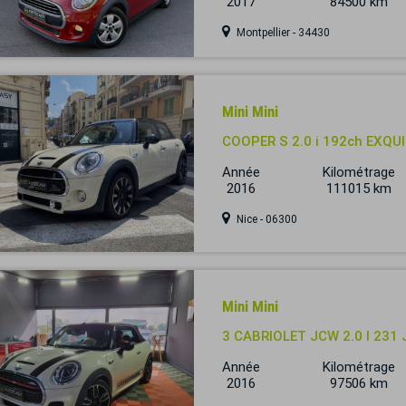
2017
84500 km
Montpellier - 34430
Mini Mini
COOPER S 2.0 i 192ch EXQUI
Année
Kilométrage
2016
111015 km
Nice - 06300
Mini Mini
3 CABRIOLET JCW 2.0 I 23
Année
Kilométrage
2016
97506 km