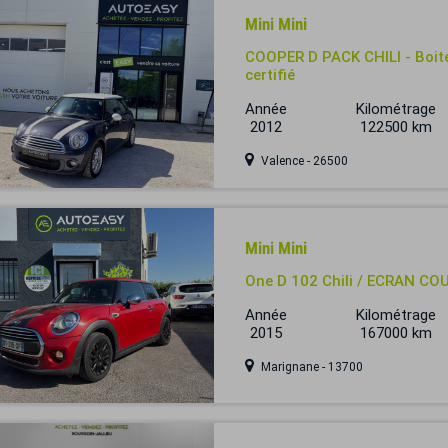
Mini Mini
COOPER D PACK CHILI - Boite
certifié
Année
Kilométrage
2012
122500 km
Valence - 26500
Mini Mini
One D 102 Chili / ECRAN CO
Année
Kilométrage
2015
167000 km
Marignane - 13700