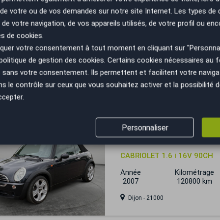
n de votre ou de vos demandes sur notre site Internet. Les types de
 de votre navigation, de vos appareils utilisés, de votre profil ou enc
Mini Mini
es de cookies.
uer votre consentement à tout moment en cliquant sur "Personnal
Cooper S 184ch / Entretien 
politique de gestion des cookies
. Certains cookies nécessaires au
Année
Kilométrage
sans votre consentement. Ils permettent et facilitent votre navigati
2011
119000 km
le contrôle sur ceux que vous souhaitez activer et la possibilité d
Nantes - 44470
ccepter.
Personnaliser
Mini Mini
CABRIOLET 1.6 i 16V 90CH
Année
Kilométrage
2007
120800 km
Dijon - 21000