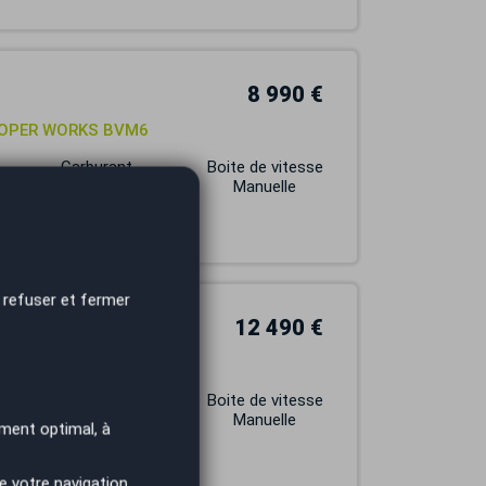
8 990 €
OOPER WORKS BVM6
Carburant
Boite de vitesse
ESSENCE
Manuelle
 refuser et fermer
12 490 €
Carburant
Boite de vitesse
ESSENCE
Manuelle
ment optimal, à
e votre navigation