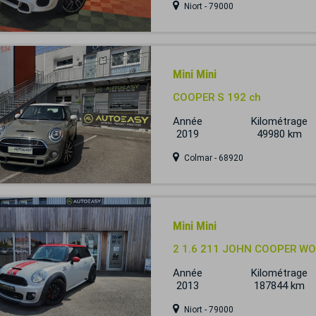
Niort - 79000
Mini Mini
COOPER S 192 ch
Année
Kilométrage
2019
49980 km
Colmar - 68920
Mini Mini
2 1.6 211 JOHN COOPER WO
Année
Kilométrage
2013
187844 km
Niort - 79000