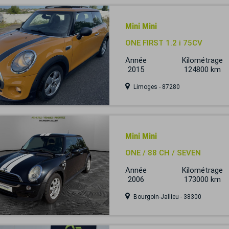
Mini Mini
ONE FIRST 1.2 i 75CV
Année
Kilométrage
2015
124800 km
Limoges - 87280
Mini Mini
ONE / 88 CH / SEVEN
Année
Kilométrage
2006
173000 km
Bourgoin-Jallieu - 38300