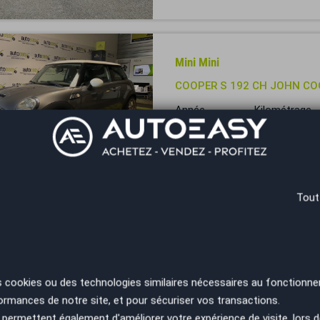
Mini Mini
COOPER S 192 CH JOHN C
Année
Kilométrage
2008
161000 km
Fréjus - 83520
Tout
Mini Mini
1.5 One 102ch
Année
Kilométrage
2018
120950 km
s cookies ou des technologies similaires nécessaires au fonctionne
ormances de notre site, et pour sécuriser vos transactions.
Périgueux - 24750
permettent également d'améliorer votre expérience de visite, lors d