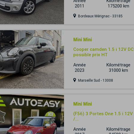
Année
Kilométrage
2011
175200 km
Bordeaux Mérignac - 33185
Mini Mini
Cooper camden 1.5 i 12V DC
possible prix HT
Année
Kilométrage
2023
31000 km
Marseille Sud - 13008
Mini Mini
(F56) 3 Portes One 1.5 i 12V
/...
Année
Kilométrage