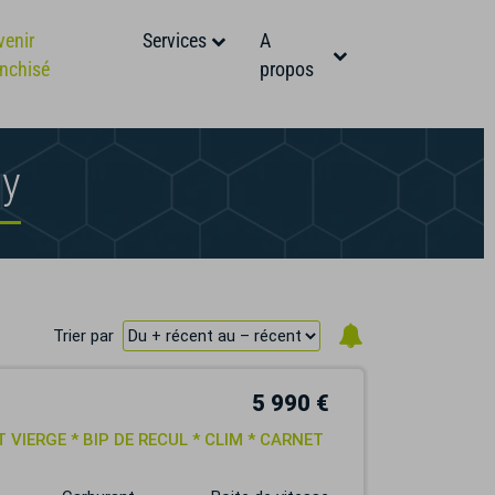
venir
Services
A
anchisé
propos
sy
Trier par
5 990 €
CT VIERGE * BIP DE RECUL * CLIM * CARNET