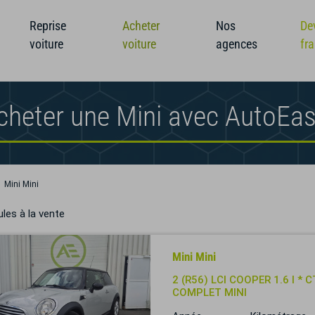
Reprise
Acheter
Nos
De
voiture
voiture
agences
fr
cheter une Mini avec AutoEa
Mini Mini
les à la vente
Mini Mini
2 (R56) LCI COOPER 1.6 I * 
COMPLET MINI