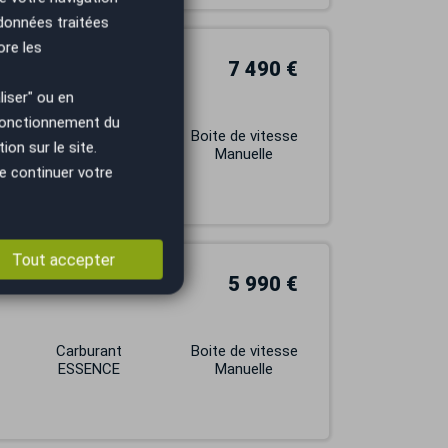
 données traitées
ore les
7 490 €
iser" ou en
Mini
 fonctionnement du
Carburant
Boite de vitesse
on sur le site.
ESSENCE
Manuelle
e continuer votre
Tout accepter
5 990 €
Carburant
Boite de vitesse
ESSENCE
Manuelle