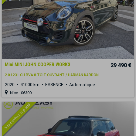
Mini MINI JOHN COOPER WORKS
29 490 €
2.0 i 231 CH BVA 8 TOIT OUVRANT / HARMAN KARDON...
2020
41000 km
ESSENCE
Automatique
Nice - 06300
Vous arrivez trop tard