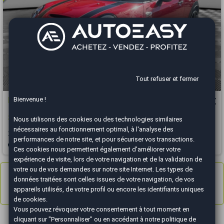
Tout refuser et fermer
Bienvenue !
Mini MINI JOHN COOPER WORKS
21 990 €
2.0 i / 231 CH
Nous utilisons des cookies ou des technologies similaires
nécessaires au fonctionnement optimal, à l'analyse des
2016
99076 km
ESSENCE
Automatique
performances de notre site, et pour sécuriser vos transactions.
Bourgoin-Jallieu - 38300
Ces cookies nous permettent également d'améliorer votre
expérience de visite, lors de votre navigation et de la validation de
votre ou de vos demandes sur notre site Internet. Les types de
Annonces
1 à 4
sur 4
données traitées sont celles issues de votre navigation, de vos
Résultats 1 - 4 sur 4.
appareils utilisés, de votre profil ou encore les identifiants uniques
de cookies.
Vous pouvez révoquer votre consentement à tout moment en
cliquant sur "Personnaliser" ou en accédant à notre
politique de