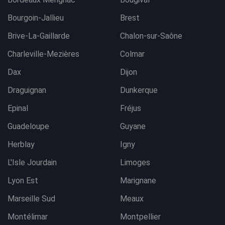
Bourgoin-Jallieu
Brest
Brive-La-Gaillarde
Chalon-sur-Saône
Charleville-Mezières
Colmar
Dax
Dijon
Draguignan
Dunkerque
Epinal
Fréjus
Guadeloupe
Guyane
Herblay
Igny
L'Isle Jourdain
Limoges
Lyon Est
Marignane
Marseille Sud
Meaux
Montélimar
Montpellier