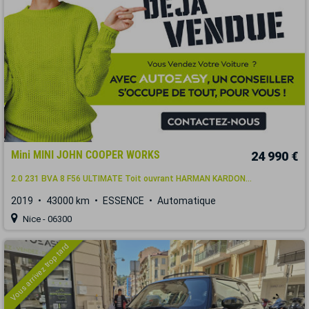
Mini MINI JOHN COOPER WORKS
24 990 €
2.0 231 BVA 8 F56 ULTIMATE Toit ouvrant HARMAN KARDON...
2019
43000 km
ESSENCE
Automatique
Nice - 06300
Vous arrivez trop tard