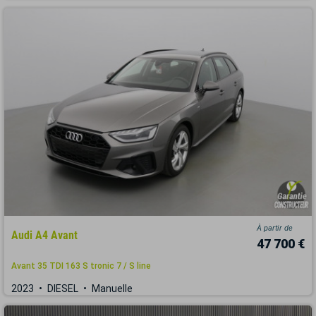
À partir de
Audi A4 Avant
47 700 €
Avant 35 TDI 163 S tronic 7 / S line
2023
DIESEL
Manuelle