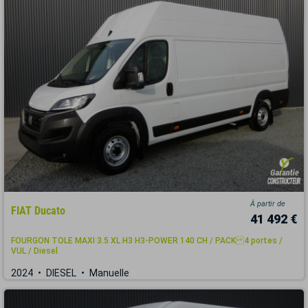
À partir de
FIAT Ducato
41 492 €
FOURGON TOLE MAXI 3.5 XL H3 H3-POWER 140 CH / PACK 4 portes /
VUL / Diesel
2024
DIESEL
Manuelle