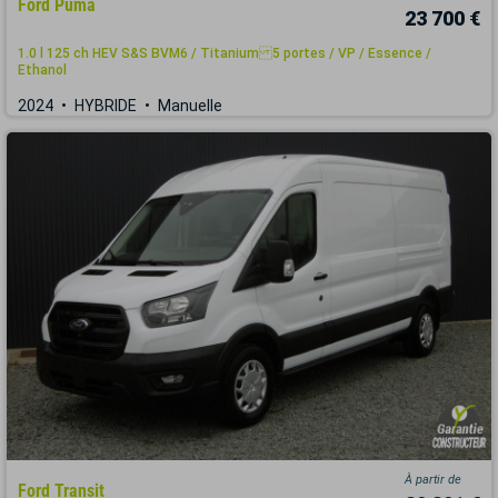
Ford Puma
23 700 €
1.0 l 125 ch HEV S&S BVM6 / Titanium 5 portes / VP / Essence /
Ethanol
2024
HYBRIDE
Manuelle
À partir de
Ford Transit