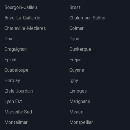
Bourgoin-Jallieu
Brest
Brive-La-Gaillarde
Chalon-sur-Saône
Charleville-Mezières
Colmar
Dax
Dijon
Draguignan
Dunkerque
Epinal
Fréjus
Guadeloupe
Guyane
Herblay
Igny
L'Isle Jourdain
Limoges
Lyon Est
Marignane
Marseille Sud
Meaux
Montélimar
Montpellier