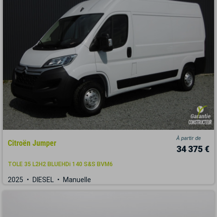
À partir de
Citroën Jumper
34 375 €
TOLE 35 L2H2 BLUEHDi 140 S&S BVM6
2025
DIESEL
Manuelle