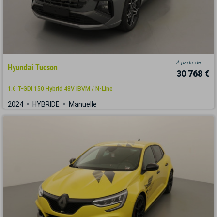
À partir de
Hyundai Tucson
30 768 €
1.6 T-GDI 150 Hybrid 48V iBVM / N-Line
2024
HYBRIDE
Manuelle