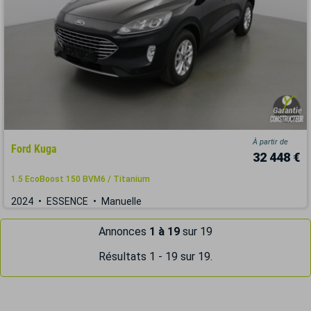
À partir de
Ford Kuga
32 448 €
1.5 EcoBoost 150 BVM6 / Titanium
2024
ESSENCE
Manuelle
Annonces
1 à 19
sur 19
Résultats 1 - 19 sur 19.