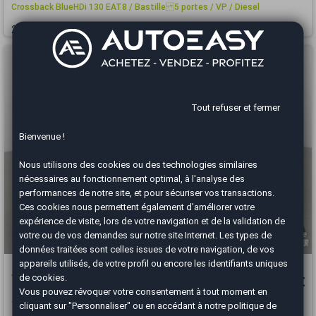
Crossback BlueHDi 130 EAT8 / Bastille 5 portes / VP / Diesel
2024
DIESEL
Manuelle
Tout refuser et fermer
Bienvenue !
Nous utilisons des cookies ou des technologies similaires
nécessaires au fonctionnement optimal, à l'analyse des
performances de notre site, et pour sécuriser vos transactions.
Ces cookies nous permettent également d'améliorer votre
expérience de visite, lors de votre navigation et de la validation de
votre ou de vos demandes sur notre site Internet. Les types de
données traitées sont celles issues de votre navigation, de vos
appareils utilisés, de votre profil ou encore les identifiants uniques
À partir de
Jeep Renegade
de cookies.
25 740 €
Vous pouvez révoquer votre consentement à tout moment en
1.0 Turbo T3 120 ch BVM6 / Limited
cliquant sur "Personnaliser" ou en accédant à notre
politique de