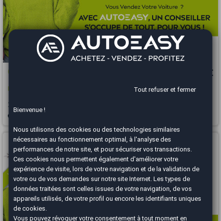
Opel Astra
7 690 €
K Hatchback (68) 1.6 CDTI 16V FAP ecoFLEX S&S 110 cv EDITION
Tout refuser et fermer
2016
134000 km
DIESEL
Manuelle
Bienvenue !
Vannes - 56000
Nous utilisons des cookies ou des technologies similaires
Vous arrivez trop tard
nécessaires au fonctionnement optimal, à l'analyse des
performances de notre site, et pour sécuriser vos transactions.
Ces cookies nous permettent également d'améliorer votre
expérience de visite, lors de votre navigation et de la validation de
votre ou de vos demandes sur notre site Internet. Les types de
données traitées sont celles issues de votre navigation, de vos
appareils utilisés, de votre profil ou encore les identifiants uniques
de cookies.
Vous pouvez révoquer votre consentement à tout moment en