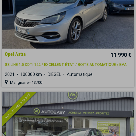
Opel Astra
11 990 €
GS LINE 1.5 CDTI 122 / EXCELLENT ÉTAT / BOITE AUTOMATIQUE / BVA
2021
100000 km
DIESEL
Automatique
Marignane - 13700
Vous arrivez trop tard