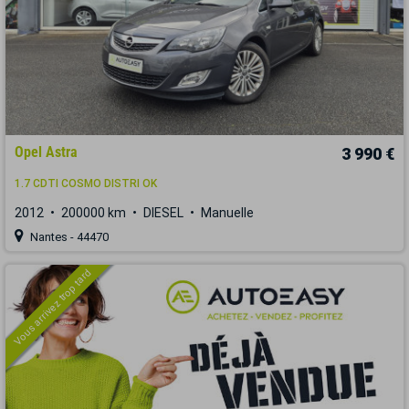
Opel Astra
3 990 €
1.7 CDTI COSMO DISTRI OK
2012
200000 km
DIESEL
Manuelle
Nantes - 44470
Vous arrivez trop tard