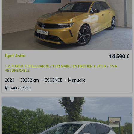
Opel Astra
14 590 €
1.2 TURBO 130 ELEGANCE / 1 ER MAIN / ENTRETIEN A JOUR / TVA
RECUPERABLE
2023
30262 km
ESSENCE
Manuelle
Sète - 34770