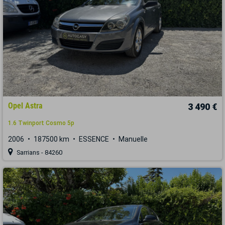
Opel Astra
3 490 €
1.6 Twinport Cosmo 5p
2006
187500 km
ESSENCE
Manuelle
Sarrians - 84260