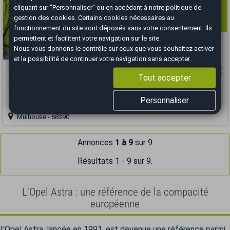
cliquant sur "Personnaliser" ou en accédant à notre
politique de
gestion des cookies
. Certains cookies nécessaires au
fonctionnement du site sont déposés sans votre consentement. Ils
permettent et facilitent votre navigation sur le site.
Nous vous donnons le contrôle sur ceux que vous souhaitez activer
et la possibilité de continuer votre navigation sans accepter.
Opel Astra
10 990 €
Tout accepter
Sport Tourer 1.5 CDTI 122 Elegance - Full Leds - CarPlay - Caméra -
Personnaliser
2019
97541 km
DIESEL
Manuelle
Mulhouse - 68390
Annonces
1 à 9
sur 9
Résultats 1 - 9 sur 9.
L'Opel Astra : une référence de la compacité
européenne
L'Opel Astra, lancée en 1991, est devenue une référence parmi