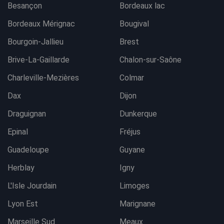
Besançon
Bordeaux lac
Bordeaux Mérignac
Bougival
Bourgoin-Jallieu
Brest
Brive-La-Gaillarde
Chalon-sur-Saône
Charleville-Mezières
Colmar
Dax
Dijon
Draguignan
Dunkerque
Epinal
Fréjus
Guadeloupe
Guyane
Herblay
Igny
L'Isle Jourdain
Limoges
Lyon Est
Marignane
Marseille Sud
Meaux