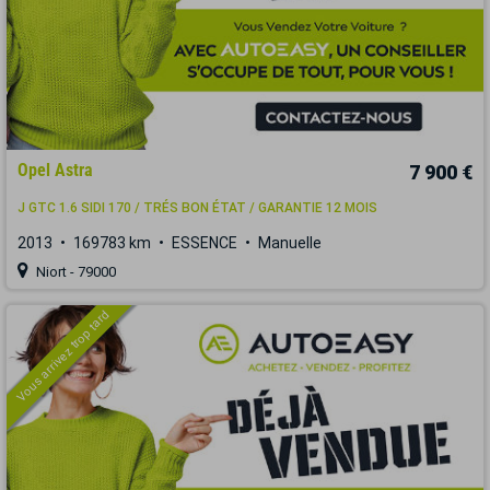
Opel Astra
7 900 €
J GTC 1.6 SIDI 170 / TRÉS BON ÉTAT / GARANTIE 12 MOIS
2013
169783 km
ESSENCE
Manuelle
Niort - 79000
Vous arrivez trop tard