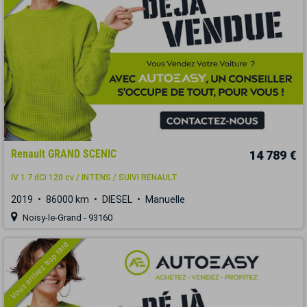
Renault GRAND SCENIC
14 789 €
IV 1.7 dCi 120 cv / INTENS / SUIVI RENAULT
2019
86000 km
DIESEL
Manuelle
Noisy-le-Grand - 93160
Vous arrivez trop tard