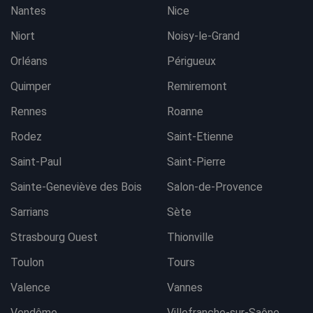
Nantes
Nice
Niort
Noisy-le-Grand
Orléans
Périgueux
Quimper
Remiremont
Rennes
Roanne
Rodez
Saint-Etienne
Saint-Paul
Saint-Pierre
Sainte-Geneviève des Bois
Salon-de-Provence
Sarrians
Sète
Strasbourg Ouest
Thionville
Toulon
Tours
Valence
Vannes
Vendôme
Villefranche-sur-Saône