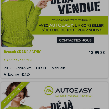
Renault GRAND SCENIC
13 990 €
1.7 DCI 16V 120 ZEN
2019
69965 km
DIESEL
Manuelle
Roanne - 42120
Vous arrivez trop tard