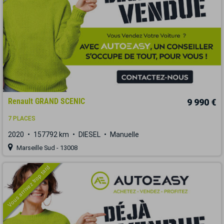
Renault GRAND SCENIC
9 990 €
7 PLACES
2020
157792 km
DIESEL
Manuelle
Marseille Sud - 13008
Vous arrivez trop tard