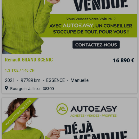
Renault GRAND SCENIC
16 890 €
1.3 TCE / 140 CH
2021
97789 km
ESSENCE
Manuelle
Bourgoin-Jallieu - 38300
Vous arrivez trop tard