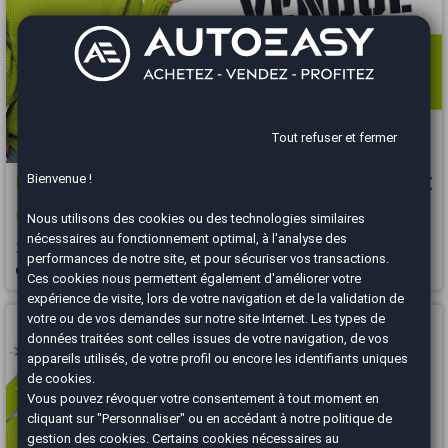
Tout refuser et fermer
Bienvenue !
Renault GRAND SCENIC
12 480 €
Grand Scenic 1.3 TCe 140ch FAP Business 7 places
Nous utilisons des cookies ou des technologies similaires
nécessaires au fonctionnement optimal, à l'analyse des
2019
131817 km
ESSENCE
Manuelle
performances de notre site, et pour sécuriser vos transactions.
Brest - 29850
Ces cookies nous permettent également d'améliorer votre
expérience de visite, lors de votre navigation et de la validation de
Vous arrivez trop tard
votre ou de vos demandes sur notre site Internet. Les types de
données traitées sont celles issues de votre navigation, de vos
appareils utilisés, de votre profil ou encore les identifiants uniques
de cookies.
Vous pouvez révoquer votre consentement à tout moment en
cliquant sur "Personnaliser" ou en accédant à notre
politique de
gestion des cookies
. Certains cookies nécessaires au