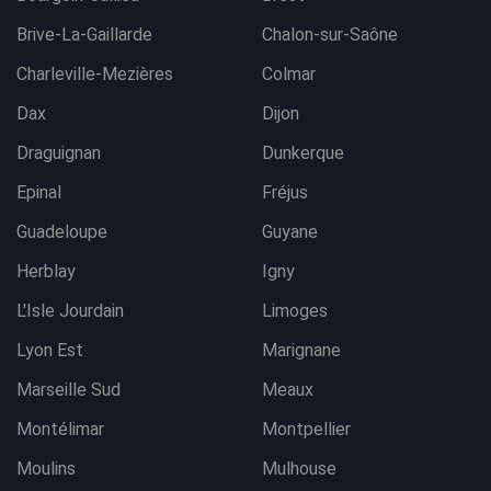
Brive-La-Gaillarde
Chalon-sur-Saône
Charleville-Mezières
Colmar
Dax
Dijon
Draguignan
Dunkerque
Epinal
Fréjus
Guadeloupe
Guyane
Herblay
Igny
L'Isle Jourdain
Limoges
Lyon Est
Marignane
Marseille Sud
Meaux
Montélimar
Montpellier
Moulins
Mulhouse